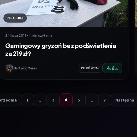
PERYFERIA
24 lipca 2019
•
4 min czytania
Gamingowy gryzoń bez podświetlenia
za 219zł?
4.6
Bartosz Muras
PORÓWNAJ
/5
4
przednia
1
…
3
5
…
7
Następna