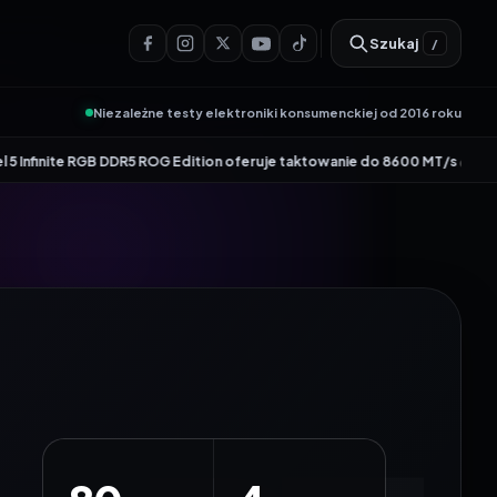
Szukaj
/
Niezależne testy elektroniki konsumenckiej od 2016 roku
•
on oferuje taktowanie do 8600 MT/s
Genesis Zircon 880 – nowy członek kul