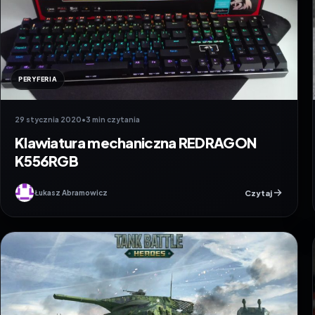
PERYFERIA
29 stycznia 2020
•
3 min czytania
Klawiatura mechaniczna REDRAGON
K556RGB
Czytaj
Łukasz Abramowicz