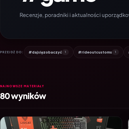
Recenzje, poradniki i aktualności uporządko
#dajsięzobaczyć
#rideoutcustoms
PRZEJDŹ DO:
1
1
NAJNOWSZE MATERIAŁY
80 wyników