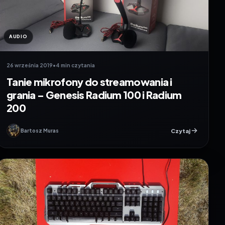
AUDIO
26 września 2019
•
4 min czytania
Tanie mikrofony do streamowania i
grania – Genesis Radium 100 i Radium
200
Czytaj
Bartosz Muras