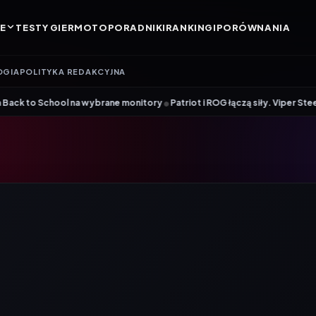
E
TESTY GIER
MOTO
PORADNIKI
RANKINGI
PORÓWNANIA
OGIA
POLITYKA REDAKCYJNA
•
tory
Patriot i ROG łączą siły. Viper Steel 5 Infinite RGB DDR5 ROG Editi