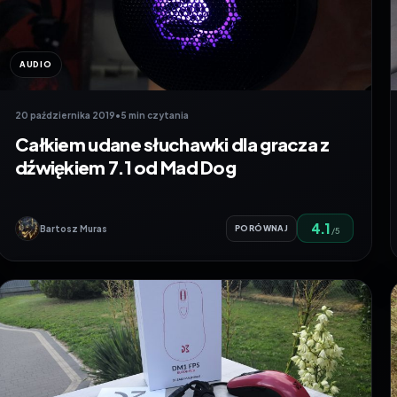
AUDIO
20 października 2019
•
5 min czytania
Całkiem udane słuchawki dla gracza z
dźwiękiem 7.1 od Mad Dog
4.1
Bartosz Muras
PORÓWNAJ
/5