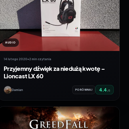
AUDIO
14 lutego 2020
•
2 min czytania
Przyjemny dźwięk za niedużą kwotę –
Lioncast LX 60
4.4
Damian
PORÓWNAJ
/5