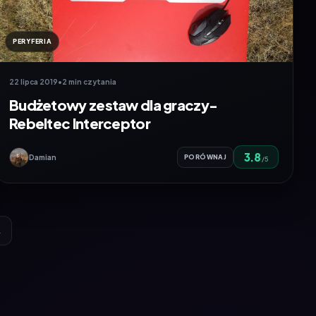
PERYFERIA
22 lipca 2019
•
2 min czytania
Budżetowy zestaw dla graczy-
Rebeltec Interceptor
3.8
Damian
PORÓWNAJ
/5
→