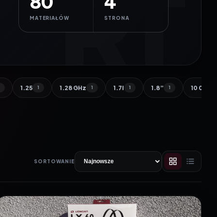
80
4
MATERIAŁÓW
STRONA
1.25
1.28 GHz
1.7l
1.8”
10 000 
1
1
1
1
1
SORTOWANIE