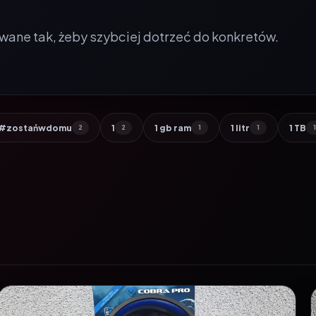
wane tak, żeby szybciej dotrzeć do konkretów.
#zostańwdomu
1
1 gb ram
1 litr
1 TB
2
2
1
1