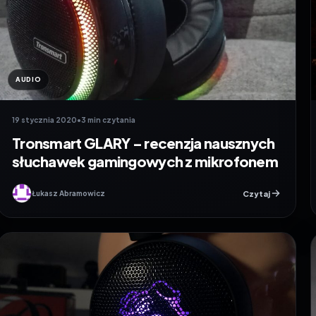
AUDIO
19 stycznia 2020
•
3 min czytania
Tronsmart GLARY – recenzja nausznych
słuchawek gamingowych z mikrofonem
Czytaj
Łukasz Abramowicz