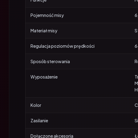
Pojemność misy
6,
Materiał misy
S
Regulacja poziomów prędkości
6
Sposób sterowania
R
Wyposażenie
T
M
H
Kolor
C
Zasilanie
S
Dołączone akcesoria
Ł
P