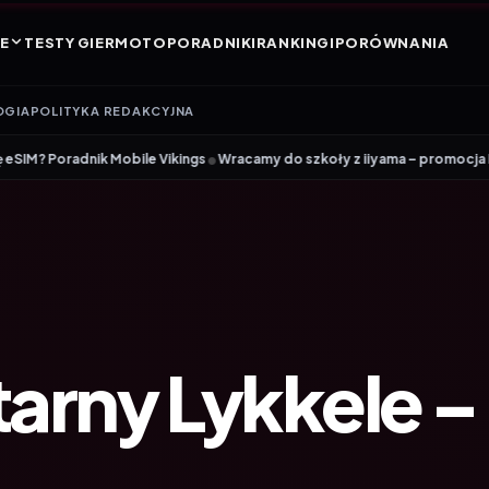
E
TESTY GIER
MOTO
PORADNIKI
RANKINGI
PORÓWNANIA
OGIA
POLITYKA REDAKCYJNA
•
 Vikings
Wracamy do szkoły z iiyama – promocja Back to School na wyb
arny Lykkele –