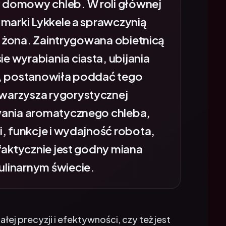
 marki Lykkele a sprawczynią
ja żona. Zaintrygowana obietnicą
 wyrabiania ciasta, ubijania
w, postanowiła poddać tego
warzysza rygorystycznej
wania aromatycznego chleba,
i, funkcje i wydajność robota,
faktycznie jest godny miana
linarnym świecie.
ej precyzji i efektywności, czy też jest
órego użyteczność przysłania jedynie