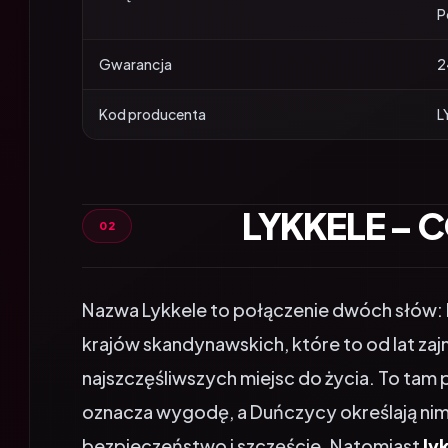
Gwarancja
2
Kod producenta
L
LYKKELE – 
Nazwa Lykkele to połączenie dwóch słów: 
krajów skandynawskich, które to od lat za
najszczęśliwszych miejsc do życia. To tam
oznacza wygodę, a Duńczycy określają n
bezpieczeństwo i szczęście. Natomiast
ly