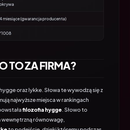
4 miesiące (gwarancja producenta)
Y1008
CO TO ZA FIRMA?
hygge oraz lykke. Słowa te wywodzą się z
jmują najwyższe miejsca w rankingach
 powstała
filozofia hygge
. Słowo to
im wewnętrzną równowagę,
kke
to podejście, dzięki któremu podczas