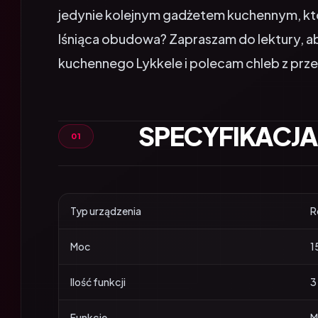
lśniąca obudowa? Zapraszam do lektury, a
kuchennego Lykkele i polecam chleb z przep
SPECYFIKACJA
Typ urządzenia
R
Moc
1
Ilość funkcji
3
Funkcje
M