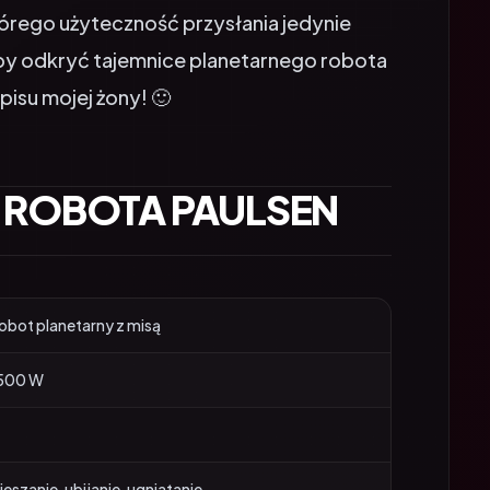
by odkryć tajemnice planetarnego robota
isu mojej żony! 🙂
 ROBOTA PAULSEN
obot planetarny z misą
500 W
ieszanie, ubijanie, ugniatanie