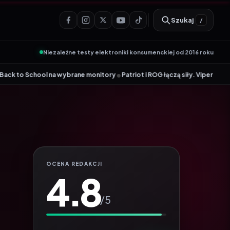
Szukaj
/
Niezależne testy elektroniki konsumenckiej od 2016 roku
•
rane monitory
Patriot i ROG łączą siły. Viper Steel 5 Infinite RGB DDR5 
OCENA REDAKCJI
4.8
/5