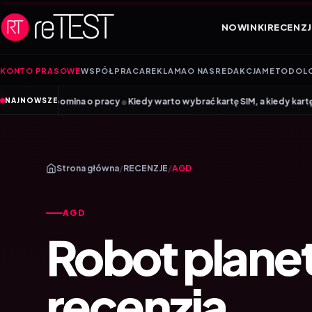
Przejdź do treści
NOWINKI
RECENZJ
KONTO PRASOWE
WSPÓŁPRACA
REKLAMA
O NAS
REDAKCJA
METODOL
•
pracy
Kiedy warto wybrać kartę SIM, a kiedy kartę eSIM? Poradnik Mobile
NAJNOWSZE
Strona główna
/
RECENZJE
/
AGD
AGD
Robot planet
recenzja