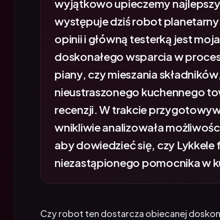
występuje dziś robot planetarny
opinii i główną testerką jest mo
doskonałego wsparcia w procesie
piany, czy mieszania składnikó
nieustraszonego kuchennego to
recenzji. W trakcie przygotowy
wnikliwie analizowała możliwośc
aby dowiedzieć się, czy Lykkele 
niezastąpionego pomocnika w ku
Czy robot ten dostarcza obiecanej doskonał
jedynie kolejnym gadżetem kuchennym, kt