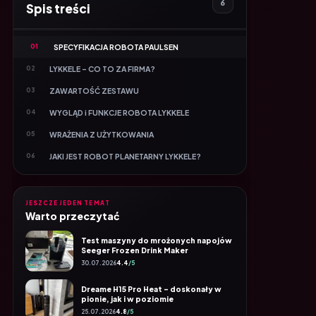
01
SPECYFIKACJA ROBOTA PAULSEN
02
LYKKELE – CO TO ZA FIRMA?
03
ZAWARTOŚĆ ZESTAWU
04
WYGLĄD i FUNKCJE ROBOTA LYKKELE
05
WRAŻENIA Z UŻYTKOWANIA
06
JAKI JEST ROBOT PLANETARNY LYKKELE?
JESZCZE JEDEN TEMAT
Warto przeczytać
Test maszyny do mrożonych napojów
Seeger Frozen Drink Maker
30.07.2026
4.4
/5
Dreame H15 Pro Heat – doskonały w
pionie, jak i w poziomie
25.07.2026
4.8
/5