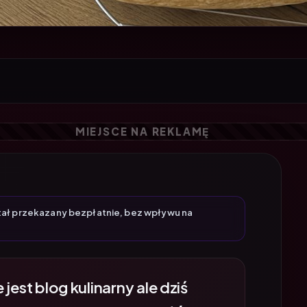
tał przekazany bezpłatnie, bez wpływu na
e jest blog kulinarny ale dziś
 domowy chleb. W roli głównej