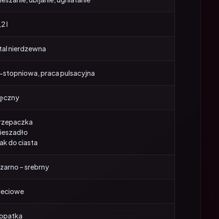
2 l
tal nierdzewna
-stopniowa, praca pulsacyjna
ęczny
rzepaczka
ieszadło
ak do ciasta
zarno – srebrny
ieciowe
opatka
okrywa