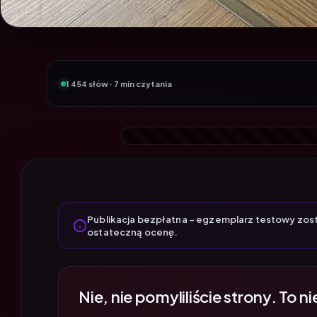
1 454 słów · 7 min czytania
Publikacja bezpłatna – egzemplarz testowy zos
ostateczną ocenę.
Nie, nie pomyliliście strony. To ni
wyjątkowo upieczemy najlepszy