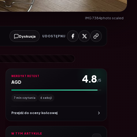
IMG 7384photo scaled
Dyskusja
UDOSTĘPNIJ
4.8
WERDYKT RETEST
/5
AGD
7 min czytania
6 sekcji
Przejdź do oceny końcowej
W TYM ARTYKULE
6
Spis treści