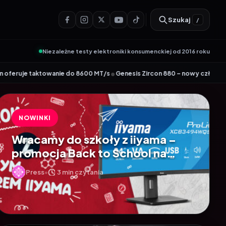
Szukaj
/
Niezależne testy elektroniki konsumenckiej od 2016 roku
•
•
8600 MT/s
Genesis Zircon 880 – nowy członek kultowej linii
Wydajny rout
NOWINKI
Wracamy do szkoły z iiyama –
promocja Back to School na
wybrane monitory
Press
3 min czytania
•