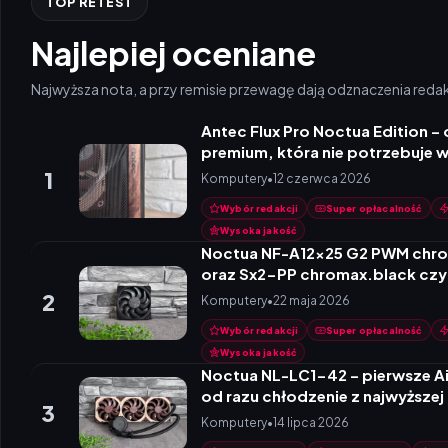
TOP RETEST
Najlepiej oceniane
Najwyższa nota, a przy remisie przewagę dają odznaczenia redak
Antec Flux Pro Noctua Edition 
premium, która nie potrzebuje 
wentylatorów
1
Komputery
•
12 czerwca 2026
Wybór redakcji
Super opłacalność
Wysoka jakość
Noctua NF-A12x25 G2 PWM chr
oraz Sx2-PP chromax.black czyl
w komplecie
2
Komputery
•
22 maja 2026
Wybór redakcji
Super opłacalność
Wysoka jakość
Noctua NL-LC1-42 – pierwsze Ai
od razu chłodzenie z najwyższej
3
Komputery
•
14 lipca 2026