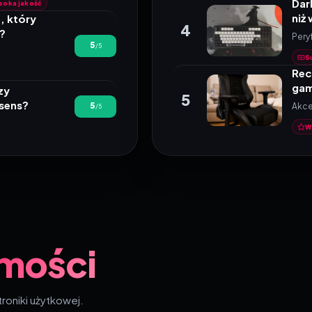
Dar
soka jakość
niż
, który
4
m?
Pery
5 na 5
5
/5
S
Rec
gam
zy
5
 sens?
5 na 5
5
Akce
/5
W
mości
troniki użytkowej.