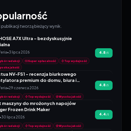
opularność
publikacji tworzą bieżący wynik.
OSE A7X Ultra – bezdyskusyjnie
ialna
4.8 na 5
feria
•
3 lipca 2026
4.8
/5
ybór redakcji
Super opłacalność
Top wydajność
ysoka jakość
tua NV-FS1 – recenzja biurkowego
tylatora premium do domu, biura i
4.8 na 5
4.8
yczepy kempingowej
/5
feria
•
29 czerwca 2026
ybór redakcji
Top wydajność
Wysoka jakość
t maszyny do mrożonych napojów
ger Frozen Drink Maker
4.4 na 5
4.4
/5
•
30 lipca 2026
ybór redakcji
Top wydajność
Wysoka jakość