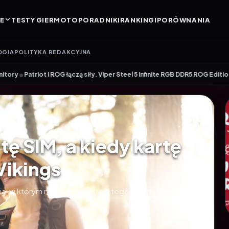
E
TESTY GIER
MOTO
PORADNIKI
RANKINGI
PORÓWNANIA
OGIA
POLITYKA REDAKCYJNA
 siły. Viper Steel 5 Infinite RGB DDR5 ROG Edition oferuje taktowanie do 
ę SIM, a kiedy kartę
Vikings
ia, w którym ma pracować, i od tego, jak szybko