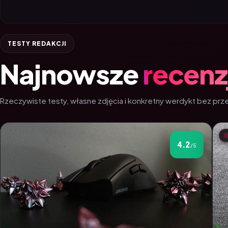
TESTY REDAKCJI
Najnowsze
recenz
Rzeczywiste testy, własne zdjęcia i konkretny werdykt bez pr
4.2
/5
4.2 na 5