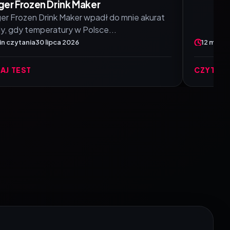
er Frozen Drink Maker
r Frozen Drink Maker wpadł do mnie akurat
, gdy temperatury w Polsce...
in czytania
30 lipca 2026
12 min c
AJ TEST
CZYTAJ 