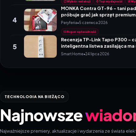
Wybór redakcji
Top wydajność
Wy
MONKA Contra GT-96 – tani pad
próbuje grać jak sprzęt premiu
4
Peryferia
•
5 czerwca 2026
Super opłacalność
Recenzja TP-Link Tapo P300 – c
5
inteligentna listwa zasilająca ma
Smart Home
•
24 lipca 2026
TECHNOLOGIA NA BIEŻĄCO
Najnowsze
wiado
Najważniejsze premiery, aktualizacje i wydarzenia ze świata elek