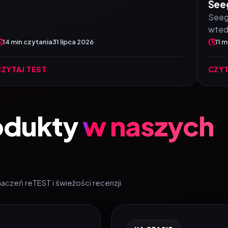
Seeg
Seege
wtedy
14 min czytania
31 lipca 2026
11 m
CZYTAJ TEST
CZYT
odukty
w naszych
czeń reTEST i świeżości recenzji.