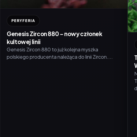
PERYFERIA
Genesis Zircon 880 – nowy członek
kultowej linii
Genesis Zircon 880 to już kolejna myszka
polskiego producenta należąca do linii Zircon....
N
T
d