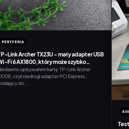
PERYFERIA
TP-Link Archer TX23U – mały adapter USB
Wi-Fi 6 AX1800, który może szybko
odświeżyć starszy komputer
iedawno opisywałem kartę TP-Link Archer
X10E, czyli niedrogi adapter PCI Express
odający do...
AG
Tes