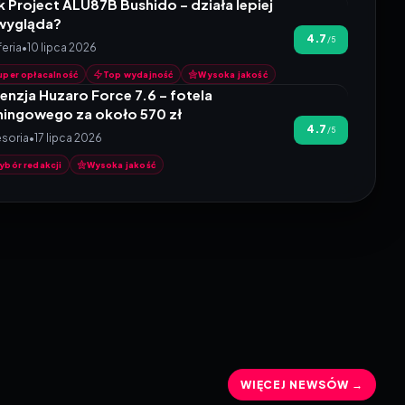
k Project ALU87B Bushido – działa lepiej
 wygląda?
4.7 na 5
4.7
/5
feria
•
10 lipca 2026
uper opłacalność
Top wydajność
Wysoka jakość
enzja Huzaro Force 7.6 – fotela
ingowego za około 570 zł
4.7 na 5
4.7
/5
soria
•
17 lipca 2026
ybór redakcji
Wysoka jakość
WIĘCEJ NEWSÓW →