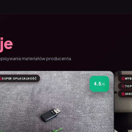
je
zepisywania materiałów producenta.
SUPER OPŁACALNOŚĆ
WYB
4.5
/5
4.5 na 5
TOP
JAK