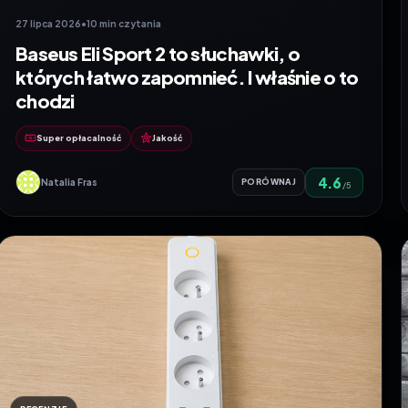
27 lipca 2026
•
10 min czytania
Baseus Eli Sport 2 to słuchawki, o
których łatwo zapomnieć. I właśnie o to
chodzi
Super opłacalność
Jakość
4.6
Natalia Fras
PORÓWNAJ
/5