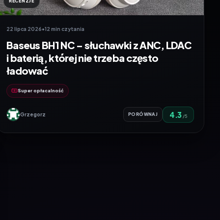
RECENZJE
22 lipca 2026
•
12 min czytania
Baseus BH1 NC – słuchawki z ANC, LDAC
i baterią, której nie trzeba często
ładować
Super opłacalność
4.3
Grzegorz
PORÓWNAJ
/5