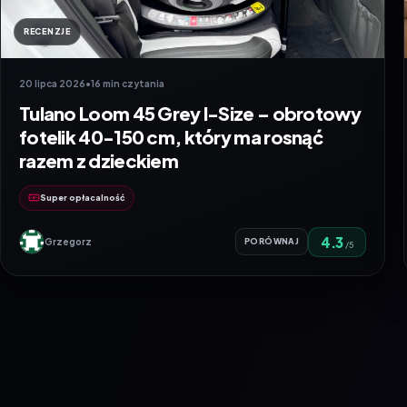
RECENZJE
20 lipca 2026
•
16 min czytania
Tulano Loom 45 Grey I-Size – obrotowy
fotelik 40-150 cm, który ma rosnąć
razem z dzieckiem
Super opłacalność
4.3
Grzegorz
PORÓWNAJ
/5