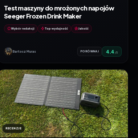
Test maszyny do mrożonych napojów
Seeger Frozen Drink Maker
Wybór redakcji
Top wydajność
Jakość
4.4
Bartosz Muras
PORÓWNAJ
/5
RECENZJE