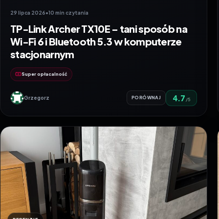
29 lipca 2026
•
10 min czytania
TP-Link Archer TX10E – tani sposób na
Wi-Fi 6 i Bluetooth 5.3 w komputerze
stacjonarnym
Super opłacalność
4.7
Grzegorz
PORÓWNAJ
/5