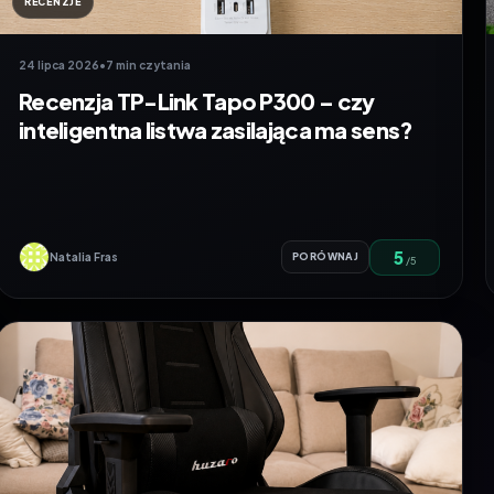
RECENZJE
24 lipca 2026
•
7 min czytania
Recenzja TP-Link Tapo P300 – czy
inteligentna listwa zasilająca ma sens?
5
Natalia Fras
PORÓWNAJ
/5