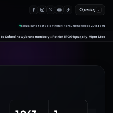
Szukaj
/
Niezależne testy elektroniki konsumenckiej od 2016 roku
triot i ROG łączą siły. Viper Steel 5 Infinite RGB DDR5 ROG Edition oferu