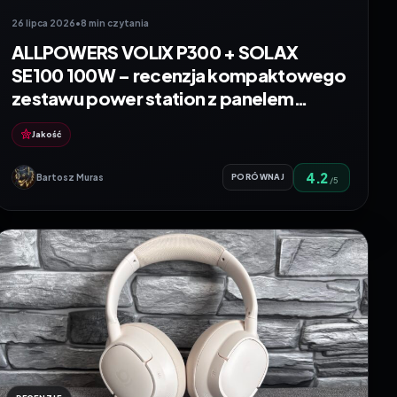
26 lipca 2026
•
8 min czytania
ALLPOWERS VOLIX P300 + SOLAX
SE100 100W – recenzja kompaktowego
zestawu power station z panelem
słonecznym
Jakość
4.2
Bartosz Muras
PORÓWNAJ
/5