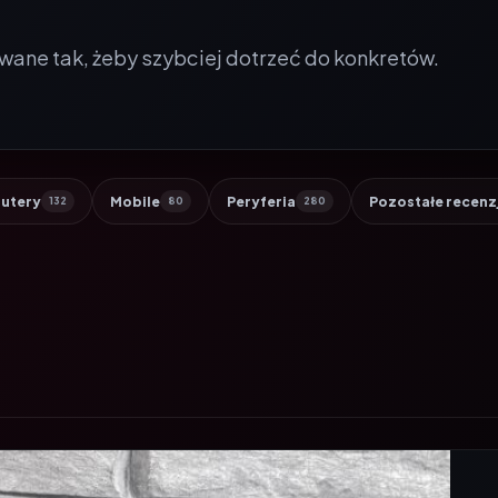
wane tak, żeby szybciej dotrzeć do konkretów.
utery
Mobile
Peryferia
Pozostałe recenz
132
80
280