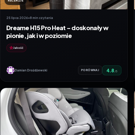
RECENZJE
25 lipca 2026
•
8 min czytania
Dreame H15 Pro Heat – doskonały w
pionie, jak i w poziomie
Jakość
4.8
Damian Drożdżewski
PORÓWNAJ
/5