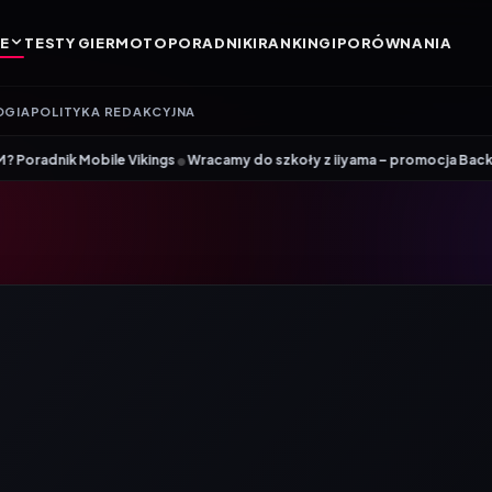
E
TESTY GIER
MOTO
PORADNIKI
RANKINGI
PORÓWNANIA
OGIA
POLITYKA REDAKCYJNA
•
 do szkoły z iiyama – promocja Back to School na wybrane monitory
Pa