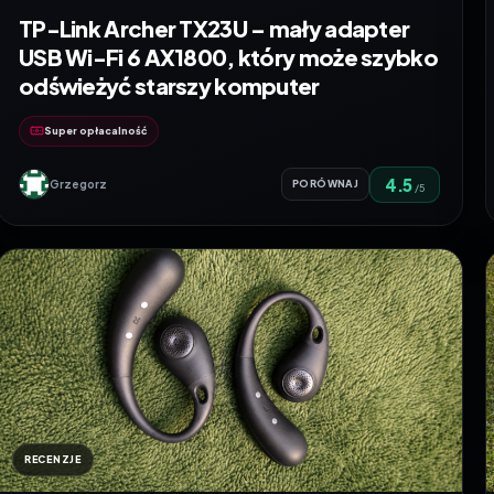
TP-Link Archer TX23U – mały adapter
USB Wi-Fi 6 AX1800, który może szybko
odświeżyć starszy komputer
Super opłacalność
4.5
Grzegorz
PORÓWNAJ
/5
RECENZJE