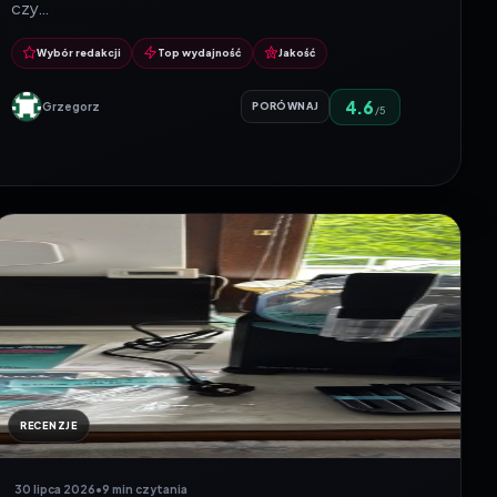
czy…
Wybór redakcji
Top wydajność
Jakość
4.6
Grzegorz
PORÓWNAJ
/5
RECENZJE
30 lipca 2026
•
9 min czytania