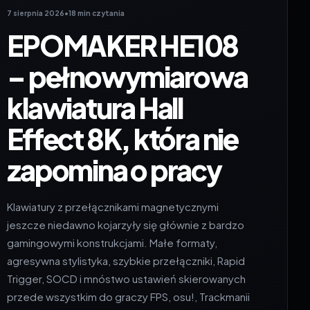
7 sierpnia 2026
•
18 min czytania
EPOMAKER HE108
– pełnowymiarowa
klawiatura Hall
Effect 8K, która nie
zapomina o pracy
Klawiatury z przełącznikami magnetycznymi
jeszcze niedawno kojarzyły się głównie z bardzo
gamingowymi konstrukcjami. Małe formaty,
agresywna stylistyka, szybkie przełączniki, Rapid
Trigger, SOCD i mnóstwo ustawień skierowanych
przede wszystkim do graczy FPS, osu!, Trackmanii