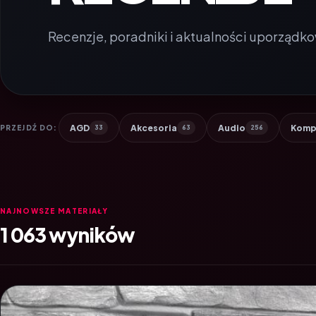
Recenzje, poradniki i aktualności uporządko
AGD
Akcesoria
Audio
Komp
PRZEJDŹ DO:
33
63
256
NAJNOWSZE MATERIAŁY
1 063 wyników