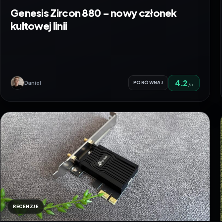
Genesis Zircon 880 – nowy członek
kultowej linii
4.2
Daniel
PORÓWNAJ
/5
RECENZJE