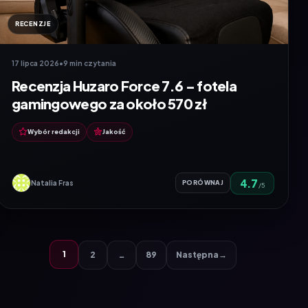
RECENZJE
17 lipca 2026
•
9 min czytania
Recenzja Huzaro Force 7.6 – fotela
gamingowego za około 570 zł
Wybór redakcji
Jakość
4.7
Natalia Fras
PORÓWNAJ
/5
1
2
…
89
Następna
→