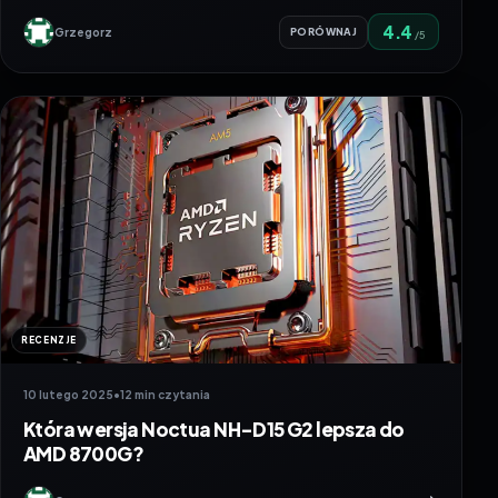
4.4
Grzegorz
PORÓWNAJ
/5
RECENZJE
10 lutego 2025
•
12 min czytania
Która wersja Noctua NH-D15 G2 lepsza do
AMD 8700G?