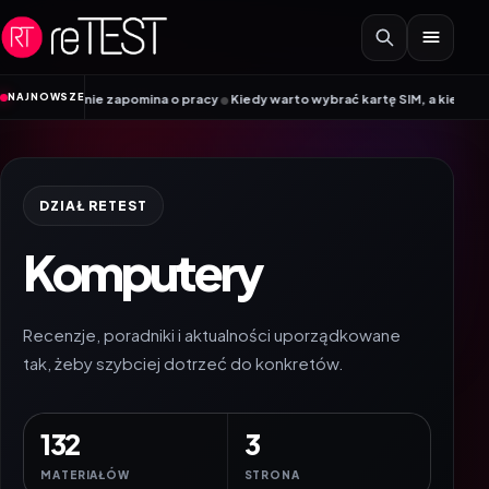
Przejdź do treści
•
NAJNOWSZE
omina o pracy
Kiedy warto wybrać kartę SIM, a kiedy kartę eSIM? Poradnik M
DZIAŁ RETEST
Komputery
Recenzje, poradniki i aktualności uporządkowane
tak, żeby szybciej dotrzeć do konkretów.
132
3
MATERIAŁÓW
STRONA