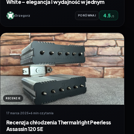
White – elegancja i wydajność w jednym
4.5
Grzegorz
PORÓWNAJ
/5
RECENZJE
17 marca 2025
•
6 min czytania
Recenzja chłodzenia Thermalright Peerless
Assassin 120 SE