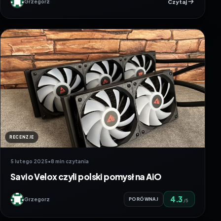
Czytaj
Grzegorz
RECENZJE
5 lutego 2025
•
8 min czytania
Savio Velox czyli polski pomysł na AiO
4.3
Grzegorz
PORÓWNAJ
/5