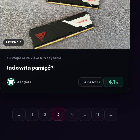
RECENZJE
3 listopada 2024
•
3 min czytania
Jadowita pamięć?
4.1
Grzegorz
PORÓWNAJ
/5
3
←
1
2
4
…
11
→