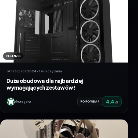
RECENZJE
14 listopada 2024
•
7 min czytania
Duża obudowa dla najbardziej
wymagających zestawów!
4.4
Grzegorz
PORÓWNAJ
/5