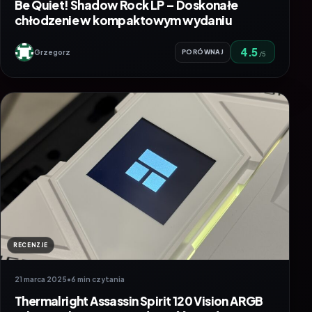
Be Quiet! Shadow Rock LP – Doskonałe
chłodzenie w kompaktowym wydaniu
4.5
Grzegorz
PORÓWNAJ
/5
RECENZJE
21 marca 2025
•
6 min czytania
Thermalright Assassin Spirit 120 Vision ARGB