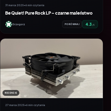
31 marca 2025
•
6 min czytania
Be Quiet! Pure Rock LP – czarne maleństwo
4.3
Grzegorz
PORÓWNAJ
/5
RECENZJE
27 marca 2025
•
6 min czytania