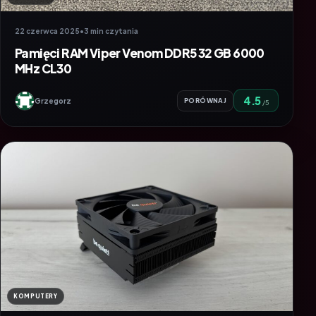
22 czerwca 2025
•
3 min czytania
Pamięci RAM Viper Venom DDR5 32 GB 6000
MHz CL30
4.5
Grzegorz
PORÓWNAJ
/5
KOMPUTERY