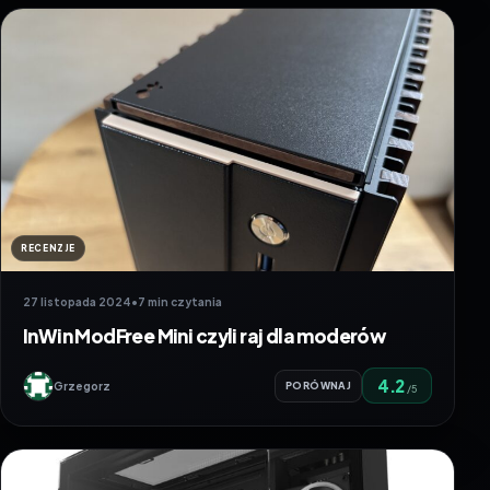
RECENZJE
27 listopada 2024
•
7 min czytania
InWin ModFree Mini czyli raj dla moderów
4.2
Grzegorz
PORÓWNAJ
/5