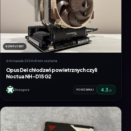
KOMPUTERY
6 listopada 2024
•
8 min czytania
Opus Dei chłodzeń powietrznych czyli
Noctua NH-D15 G2
4.3
Grzegorz
PORÓWNAJ
/5