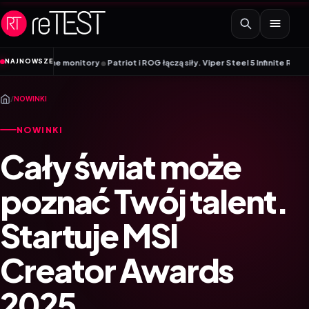
Przejdź do treści
•
NAJNOWSZE
wybrane monitory
Patriot i ROG łączą siły. Viper Steel 5 Infinite RGB DDR5 
/
NOWINKI
NOWINKI
Cały świat może
poznać Twój talent.
Startuje MSI
Creator Awards
2025