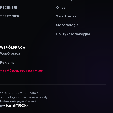
RECENZJE
O nas
TESTY GIER
Skład redakcji
Metodologia
Polityka redakcyjna
WSPÓŁPRACA
Współpraca
Reklama
ZAŁÓŻ KONTO PRASOWE
© 2016–2026 reTEST.com.pl
Technologia sprawdzona w praktyce.
Ustawienia prywatności
{barmSTUDIO}
by