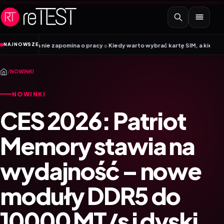
Przejdź do treści
•
NAJNOWSZE
óra nie zapomina o pracy
Kiedy warto wybrać kartę SIM, a kiedy kartę eSIM?
/
NOWINKI
NOWINKI
CES 2026: Patriot
Memory stawia na
wydajność – nowe
moduły DDR5 do
10000 MT/s i dyski