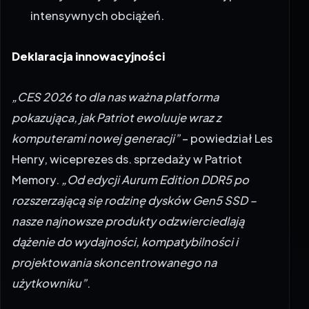
intensywnych obciążeń.
Deklaracja innowacyjności
„CES 2026 to dla nas ważna platforma
pokazująca, jak Patriot ewoluuje wraz z
komputerami nowej generacji”
– powiedział Les
Henry, wiceprezes ds. sprzedaży w Patriot
Memory.
„Od edycji Aurum Edition DDR5 po
rozszerzającą się rodzinę dysków Gen5 SSD –
nasze najnowsze produkty odzwierciedlają
dążenie do wydajności, kompatybilności i
projektowania skoncentrowanego na
użytkowniku”
.