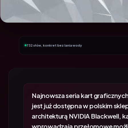
732 słów, konkret bez lania wody
Najnowsza seria kart graficzny
jest już dostępna w polskim sk
architekturą NVIDIA Blackwell,
wprowadzają przełomowe możliw