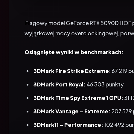
Flagowy model GeForce RTX 5090D HOF pob
wyjątkowej mocy overclockingowej, potwie
Osiągnięte wyniki w benchmarkach:
3DMark Fire Strike Extreme
: 67 219 
3DMark Port Royal:
46 303 punkty
3DMark Time Spy Extreme 1 GPU:
31 
3DMark Vantage – Extreme:
207 579
3DMark11 – Performance:
102 492 pu