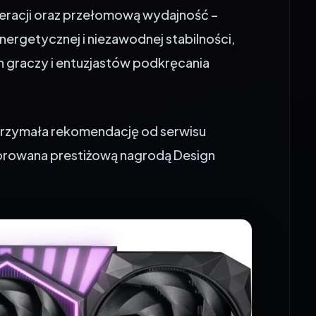
eracji oraz przełomową wydajność –
ergetycznej i niezawodnej stabilności,
h graczy i entuzjastów podkręcania
trzymała rekomendację od serwisu
norowana prestiżową nagrodą Design