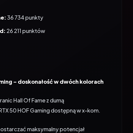
me:
36 734 punkty
d:
26 211 punktów
aming – doskonałość w dwóch kolorach
ranic Hall Of Fame z dumą
 RTX 50 HOF Gaming dostępną w x-kom.
 dostarczać maksymalny potencjał