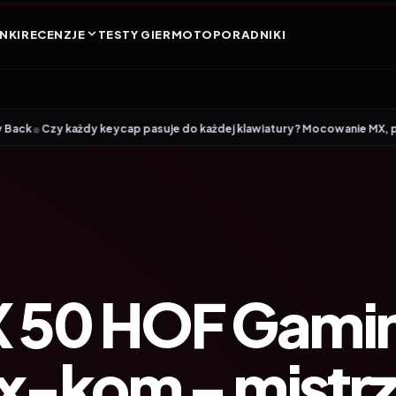
NKI
RECENZJE
TESTY GIER
MOTO
PORADNIKI
dy keycap pasuje do każdej klawiatury? Mocowanie MX, profile i rozmiar
X 50 HOF Gami
x-kom – mistrz