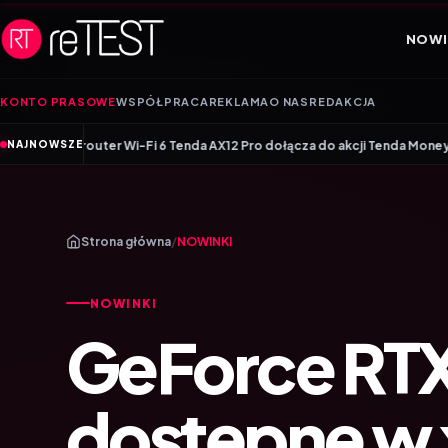
Przejdź do treści
NOWI
KONTO PRASOWE
WSPÓŁPRACA
REKLAMA
O NAS
REDAKCJA
•
uter Wi-Fi 6 Tenda AX12 Pro dołącza do akcji Tenda Money Back
Czy każ
NAJNOWSZE
Strona główna
/
NOWINKI
NOWINKI
GeForce RT
dostępne w 