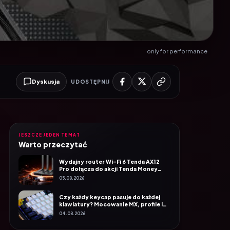
only for performance
Dyskusja
UDOSTĘPNIJ
JESZCZE JEDEN TEMAT
Warto przeczytać
Wydajny router Wi-Fi 6 Tenda AX12
Pro dołącza do akcji Tenda Money
Back
05.08.2026
Czy każdy keycap pasuje do każdej
klawiatury? Mocowanie MX, profile i
rozmiary
04.08.2026