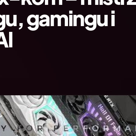
u, gamingu i
AI