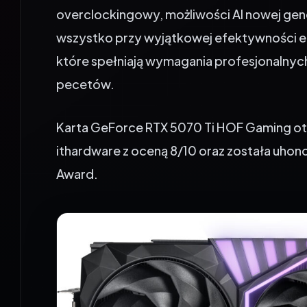
overclockingowy, możliwości AI nowej gen
wszystko przy wyjątkowej efektywności en
które spełniają wymagania profesjonalnyc
pecetów.
Karta GeForce RTX 5070 Ti HOF Gaming o
ithardware z oceną 8/10 oraz została uho
Award.