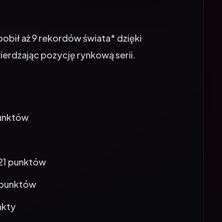
ił aż 9 rekordów świata* dzięki
rdzając pozycję rynkową serii.
punktów
121 punktów
 punktów
nkty