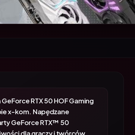
ch GeForce RTX 50 HOF Gaming
lepie x-kom. Napędzane
 karty GeForce RTX™ 50
ości dla graczy i twórców,