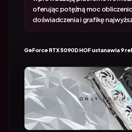
oferując potężną moc obliczeni
doświadczenia i grafikę najwyższ
GeForce RTX 5090D HOF ustanawia 9 r