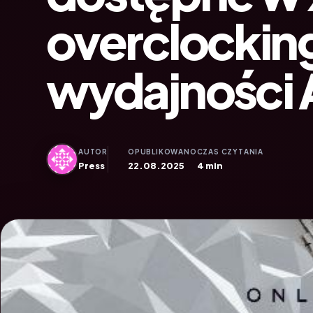
overclocking
wydajności 
AUTOR
OPUBLIKOWANO
CZAS CZYTANIA
Press
22.08.2025
4 min