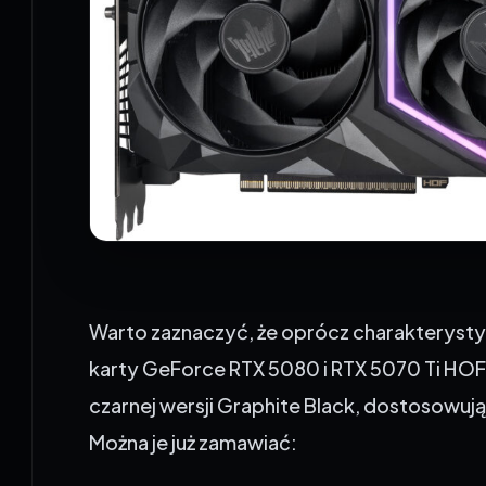
Warto zaznaczyć, że oprócz charakterys
karty GeForce RTX 5080 i RTX 5070 Ti HOF
czarnej wersji Graphite Black, dostosowu
Można je już zamawiać: