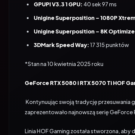
GPUPI V3.3 1 GPU:
40 sek 97 ms
Unigine Superposition – 1080P Xtre
Unigine Superposition – 8K Optimize
3DMark Speed Way:
17 315 punktów
*Stan na 10 kwietnia 2025 roku
GeForce RTX 5080 i RTX 5070 Ti HOF G
Kontynuując swoją tradycję przesuwania g
zaprezentowało najnowszą serię GeForce
Linia HOF Gaming została stworzona, aby