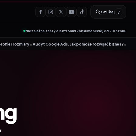
Szukaj
/
Niezależne testy elektroniki konsumenckiej od 2016 roku
•
•
y
Audyt Google Ads. Jak pomoże rozwijać biznes?
TP-Link Archer TX2
ng