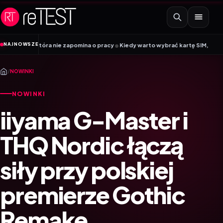
Przejdź do treści
•
NAJNOWSZE
K, która nie zapomina o pracy
Kiedy warto wybrać kartę SIM, a kiedy kartę 
/
NOWINKI
NOWINKI
iiyama G-Master i
THQ Nordic łączą
siły przy polskiej
premierze Gothic
Remake