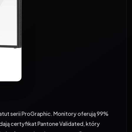
tut serii ProGraphic. Monitory oferują 99%
dają certyfikat Pantone Validated, który
 kolorów zgodnych z systemem Pantone