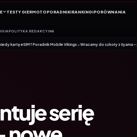
E
TESTY GIER
MOTO
PORADNIKI
RANKINGI
PORÓWNANIA
OGIA
POLITYKA REDAKCYJNA
•
IM? Poradnik Mobile Vikings
Wracamy do szkoły z iiyama – promocja Bac
ntuje serię
– nowe