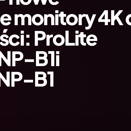
e monitory 4K 
ci: ProLite
NP-B1i
NP-B1