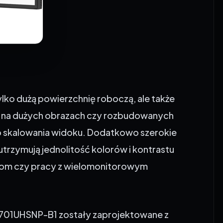
lko dużą powierzchnię roboczą, ale także
ę na dużych obrazach czy rozbudowanych
go skalowania widoku. Dodatkowo szerokie
 utrzymują jednolitość kolorów i kontrastu
tom czy pracy z wielomonitorowym
701UHSNP-B1 zostały zaprojektowane z
udowana stacja dokująca USB-C,