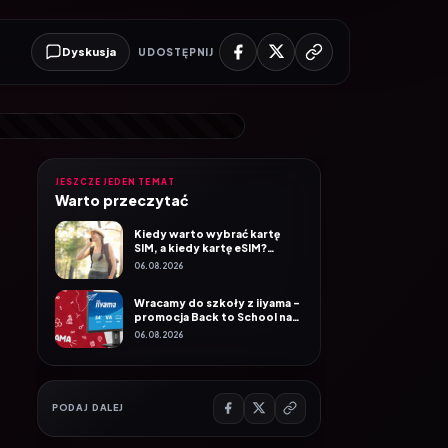
Dyskusja
UDOSTĘPNIJ
JESZCZE JEDEN TEMAT
Warto przeczytać
Kiedy warto wybrać kartę
SIM, a kiedy kartę eSIM?
Poradnik Mobile Vikings
06.08.2026
Wracamy do szkoły z iiyama –
promocja Back to School na
wybrane monitory
06.08.2026
PODAJ DALEJ