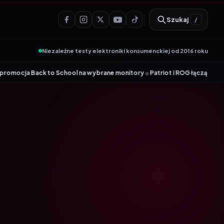
Szukaj
/
Niezależne testy elektroniki konsumenckiej od 2016 roku
•
k to School na wybrane monitory
Patriot i ROG łączą siły. Viper Steel 