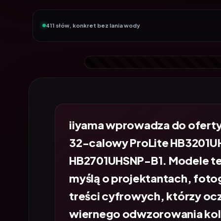
411 słów, konkret bez lania wody
iiyama wprowadza do oferty
32-calowy ProLite HB3201U
HB2701UHSNP-B1. Modele te 
myślą o projektantach, foto
treści cyfrowych, którzy ocz
wiernego odwzorowania kol
pracy.