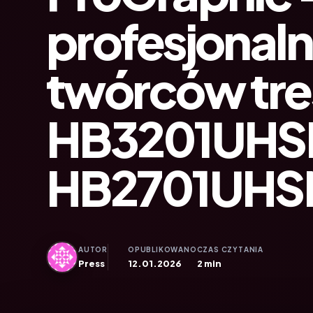
profesjonaln
twórców treś
HB3201UHS
HB2701UHS
AUTOR
OPUBLIKOWANO
CZAS CZYTANIA
Press
12.01.2026
2 min