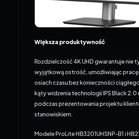
Większa produktywność
Rozdzielczość 4K UHD gwarantuje nie ty
wyjątkową ostrość, umożliwiając prac
osiach czasu bez konieczności ciągłe
kąty widzenia technologii IPS Black 2.0
podczas prezentowania projektu klien
stanowiskiem.
Modele ProLite HB3201UHSNP-B1 i HB2
myślą o wysokiej produktywności. Wb