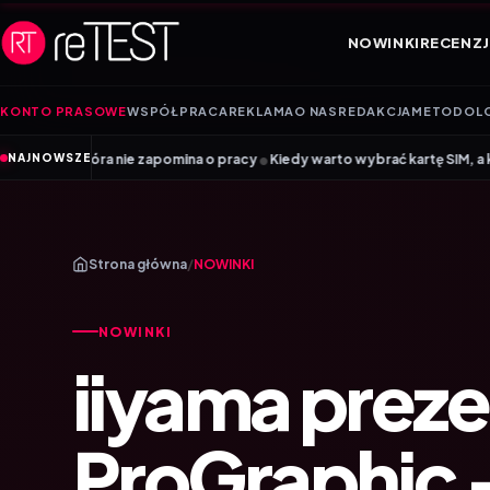
Przejdź do treści
NOWINKI
RECENZJ
KONTO PRASOWE
WSPÓŁPRACA
REKLAMA
O NAS
REDAKCJA
METODOL
•
ra nie zapomina o pracy
Kiedy warto wybrać kartę SIM, a kiedy kartę eS
NAJNOWSZE
Strona główna
/
NOWINKI
NOWINKI
iiyama preze
ProGraphic 