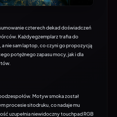
odsumowanie czterech dekad doświadczeń
twórców. Każdyegzemplarz trafia do
 a nie sam laptop, co czyni go propozycją
cego potężnego zapasu mocy, jak i dla
ętów.
aw podzespołów. Motyw smoka został
 procesie sitodruku, co nadaje mu
ałość uzupełnia niewidoczny touchpad RGB
tórej codzienna obsługa jest płynna i