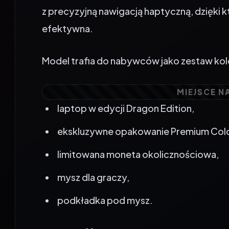
efektywna.
Model trafia do nabywców jako zestaw kol
laptop w edycji Dragon Edition,
ekskluzywne opakowanie Premium Colo
limitowana moneta okolicznościowa,
mysz dla graczy,
podkładka pod mysz.
Wydajność klasy desktopowej