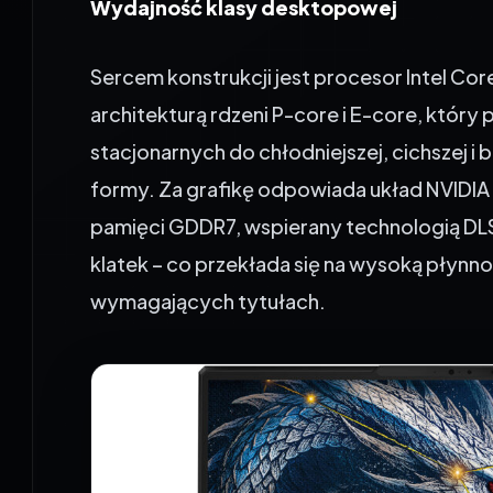
Sercem konstrukcji jest procesor Intel Cor
architekturą rdzeni P-core i E-core, któr
stacjonarnych do chłodniejszej, cichszej i
formy. Za grafikę odpowiada układ NVIDI
pamięci GDDR7, wspierany technologią D
klatek – co przekłada się na wysoką płynno
wymagających tytułach.