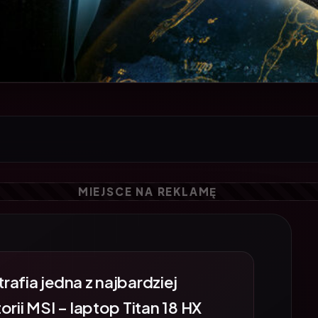
trafia jedna z najbardziej
rii MSI – laptop Titan 18 HX
J-1271PL). Ta wyjątkowa edycja