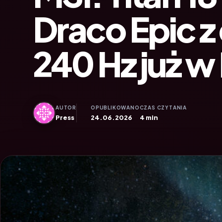
Draco Epic z
240 Hz już w
AUTOR
OPUBLIKOWANO
CZAS CZYTANIA
Press
24.06.2026
4 min