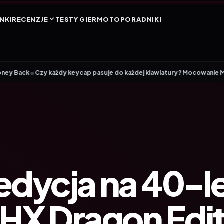
NKI
RECENZJE
TESTY GIER
MOTO
PORADNIKI
y keycap pasuje do każdej klawiatury? Mocowanie MX, profile i rozmiary
edycja na 40-l
8 HX Dragon Edi