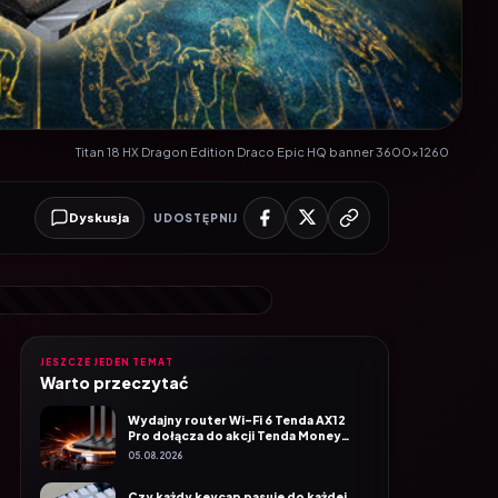
Titan 18 HX Dragon Edition Draco Epic HQ banner 3600x1260
Dyskusja
UDOSTĘPNIJ
JESZCZE JEDEN TEMAT
Warto przeczytać
Wydajny router Wi-Fi 6 Tenda AX12
Pro dołącza do akcji Tenda Money
Back
05.08.2026
Czy każdy keycap pasuje do każdej
klawiatury? Mocowanie MX, profile i