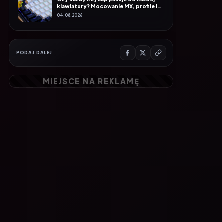
rozmiary
04.08.2026
PODAJ DALEJ