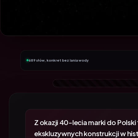
689 słów, konkret bez lania wody
Z okazji 40-lecia marki do Polski 
ekskluzywnych konstrukcji w histo
Dragon Edition Draco Epic (A2W