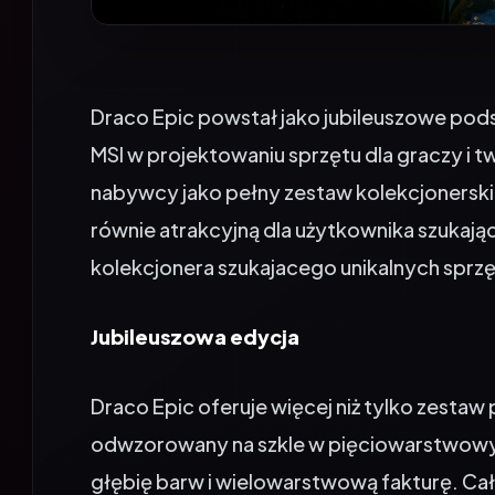
Draco Epic powstał jako jubileuszowe p
MSI w projektowaniu sprzętu dla graczy i 
nabywcy jako pełny zestaw kolekcjonerski,
równie atrakcyjną dla użytkownika szukają
kolekcjonera szukajacego unikalnych sprz
Jubileuszowa edycja
Draco Epic oferuje więcej niż tylko zest
odwzorowany na szkle w pięciowarstwowym
głębię barw i wielowarstwową fakturę. C
z precyzyjną nawigacją haptyczną, dzięki k