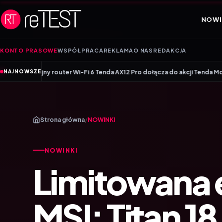
Przejdź do treści
NOWI
KONTO PRASOWE
WSPÓŁPRACA
REKLAMA
O NAS
REDAKCJA
•
er Wi-Fi 6 Tenda AX12 Pro dołącza do akcji Tenda Money Back
Czy każd
NAJNOWSZE
Strona główna
/
NOWINKI
NOWINKI
Limitowana 
MSI: Titan 1