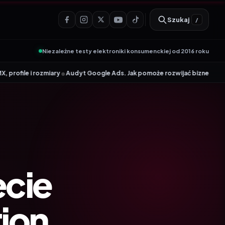
Szukaj
/
Niezależne testy elektroniki konsumenckiej od 2016 roku
•
•
Audyt Google Ads. Jak pomoże rozwijać biznes?
TP-Link Archer TX23U
ecie
tion