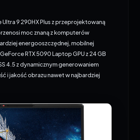
e Ultra 9 290HX Plus z przeprojektowaną
y przenosi moc znaną z komputerów
 bardziej energooszczędnej, mobilnej
A GeForce RTX 5090 Laptop GPU z 24 GB
LSS 4.5 z dynamicznym generowaniem
ść i jakość obrazu nawet w najbardziej