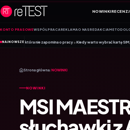
Przejdź do treści
NOWINKI
RECENZJ
KONTO PRASOWE
WSPÓŁPRACA
REKLAMA
O NAS
REDAKCJA
METODOL
•
nie zapomina o pracy
Kiedy warto wybrać kartę SIM, a kiedy kartę eSIM? 
NAJNOWSZE
Strona główna
/
NOWINKI
NOWINKI
MSI MAESTR
słuchawki z 