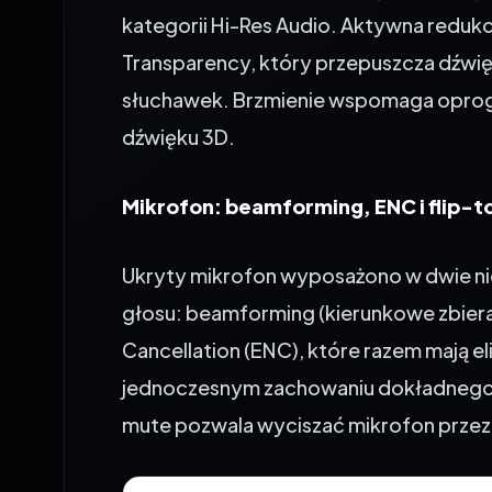
Transparency, który przepuszcza dźwię
słuchawek. Brzmienie wspomaga oprog
dźwięku 3D.
Mikrofon: beamforming, ENC i flip-
Ukryty mikrofon wyposażono w dwie ni
głosu: beamforming (kierunkowe zbiera
Cancellation (ENC), które razem mają 
jednoczesnym zachowaniu dokładnego 
mute pozwala wyciszać mikrofon przez 