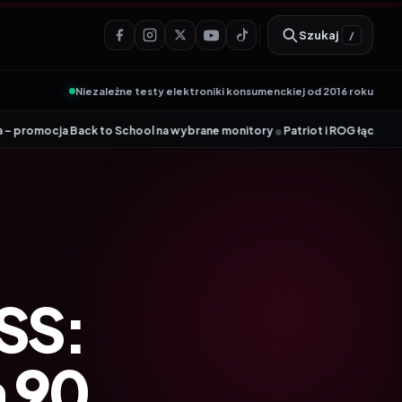
Szukaj
/
Niezależne testy elektroniki konsumenckiej od 2016 roku
•
o School na wybrane monitory
Patriot i ROG łączą siły. Viper Steel 5 In
SS:
a 90