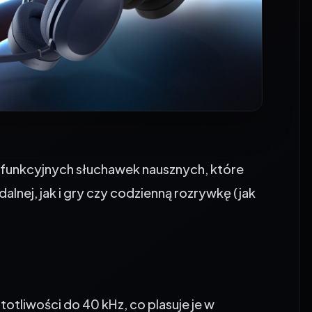
ofunkcyjnych słuchawek nausznych, które
lnej, jak i gry czy codzienną rozrywkę (jak
otliwości do 40 kHz, co plasuje je w
ja hałasu (ANC) działa równolegle z trybem