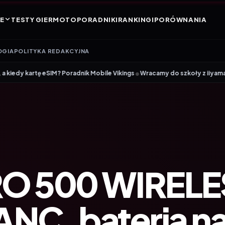
E
TESTY GIER
MOTO
PORADNIKI
RANKINGI
PORÓWNANIA
OGIA
POLITYKA REDAKCYJNA
•
Poradnik Mobile Vikings
Wracamy do szkoły z iiyama – promocja Back t
O 500 WIRELE
ANC, baterią n