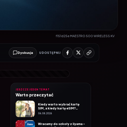
f151d25e MAESTRO 500 WIRELESS KV
Dyskusja
UDOSTĘPNIJ
JESZCZE JEDEN TEMAT
Warto przeczytać
Kiedy warto wybrać kartę
SIM, a kiedy kartę eSIM?
Poradnik Mobile Vikings
06.08.2026
Wracamy do szkoły z iiyama –
promocja Back to School na
wybrane monitory
06.08.2026