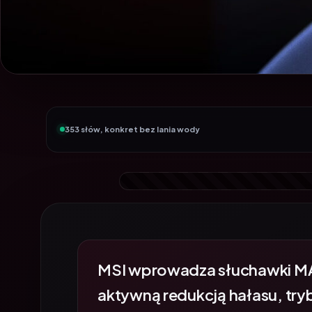
353 słów, konkret bez lania wody
MSI wprowadza słuchawki M
aktywną redukcją hałasu, tr
przetwornikami 40 mm (do 40