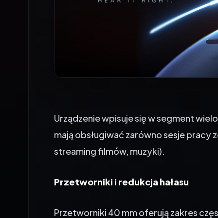
Urządzenie wpisuje się w segment wiel
mają obsługiwać zarówno sesje pracy zda
streaming filmów, muzyki).
Przetworniki i redukcja hałasu
Przetworniki 40 mm oferują zakres częst
kategorii Hi-Res Audio. Aktywna redukc