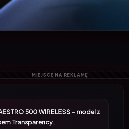
AESTRO 500 WIRELESS – model z
ybem Transparency,
 kHz), mikrofonem z