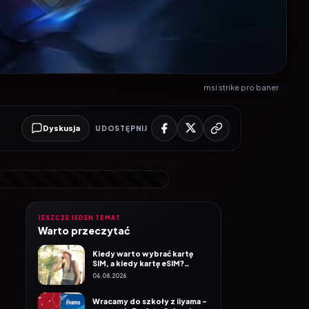
msi strike pro baner
Dyskusja
UDOSTĘPNIJ
JESZCZE JEDEN TEMAT
Warto przeczytać
Kiedy warto wybrać kartę
SIM, a kiedy kartę eSIM?
Poradnik Mobile Vikings
06.08.2026
Wracamy do szkoły z iiyama –
promocja Back to School na
wybrane monitory
06.08.2026