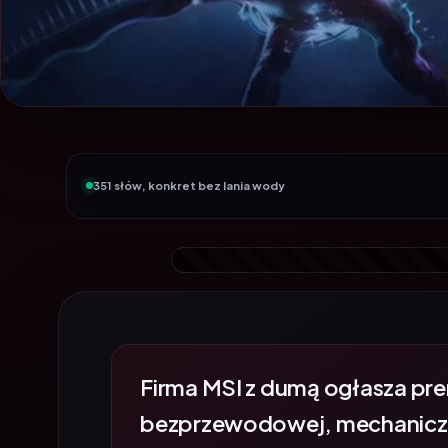
351 słów, konkret bez lania wody
Firma MSI z dumą ogłasza p
bezprzewodowej, mechaniczne
zaprojektowanej z myślą o cich