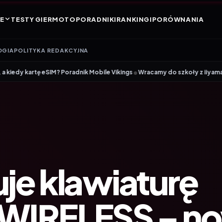
E
TESTY GIER
MOTO
PORADNIKI
RANKINGI
PORÓWNANIA
OGIA
POLITYKA REDAKCYJNA
•
 Poradnik Mobile Vikings
Wracamy do szkoły z iiyama – promocja Back 
je klawiaturę
 WIRELESS – n