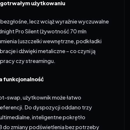
bezgłośne, lecz wciąż wyraźnie wyczuwalne
idnight Pro Silent (żywotność 70 mln
mienia (uszczelki wewnętrzne, podkładki
racje i dźwięki metaliczne – co czyni ją
pracy czy streamingu.
a funkcjonalność
hot-swap, użytkownik może łatwo
ferencji. Do dyspozycji oddano trzy
ltimedialne, inteligentne pokrętło
B do zmiany podświetlenia bez potrzeby