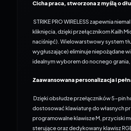
STRIKE PRO WIRELESS zapewnia niemal 
kliknięcia, dzięki przełącznikom Kailh M
naciśnięć). Wielowarstwowy system tłu
wygłuszające) eliminuje niepożądane wib
idealnym wyborem do nocnego grania, 
Zaawansowana personalizacja i pełn
Dzięki obsłudze przełączników 5-pin 
dostosować klawiaturę do własnych pre
programowalne klawisze M, przyciski mu
sterujące oraz dedykowany klawisz RG
instalowania oprogramowania.