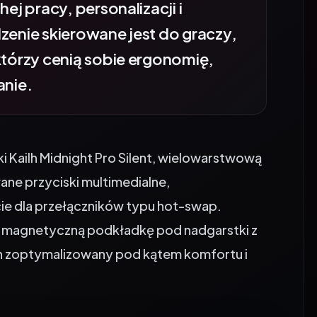
zenie skierowane jest do graczy,
którzy cenią sobie ergonomię,
anie.
Kailh Midnight Pro Silent, wielowarstwową
ane przyciski multimedialne,
ie dla przełączników typu hot-swap.
ci, magnetyczną podkładkę pod nadgarstki z
n zoptymalizowany pod kątem komfortu i