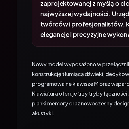
najwyższej wydajności. Urząd
twórców i profesjonalistów, 
elegancję i precyzyjne wykon
Nowy model wyposażono w przełączniki 
konstrukcję tłumiącą dźwięki, dedykow
programowalne klawisze M oraz wsparc
Klawiatura oferuje trzy tryby łącznoś
pianki memory oraz nowoczesny desig
akustyki.