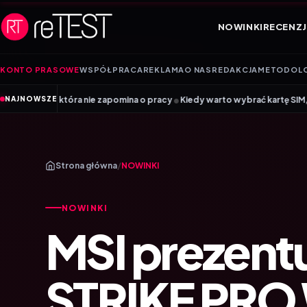
Przejdź do treści
NOWINKI
RECENZJ
KONTO PRASOWE
WSPÓŁPRACA
REKLAMA
O NAS
REDAKCJA
METODOL
•
 nie zapomina o pracy
Kiedy warto wybrać kartę SIM, a kiedy kartę eSIM?
NAJNOWSZE
Strona główna
/
NOWINKI
NOWINKI
MSI prezentu
STRIKE PRO