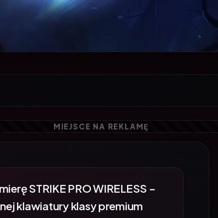
remierę STRIKE PRO WIRELESS –
j klawiatury klasy premium
ej pracy, personalizacji i