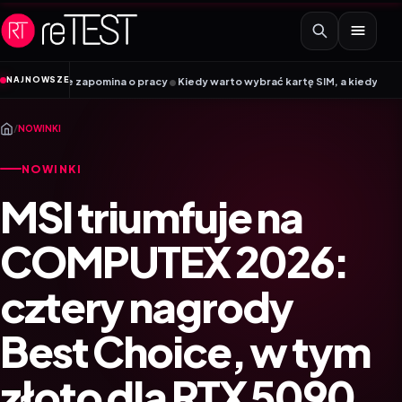
Przejdź do treści
•
NAJNOWSZE
ie zapomina o pracy
Kiedy warto wybrać kartę SIM, a kiedy kartę eSIM? Por
/
NOWINKI
NOWINKI
MSI triumfuje na
COMPUTEX 2026:
cztery nagrody
Best Choice, w tym
złoto dla RTX 5090