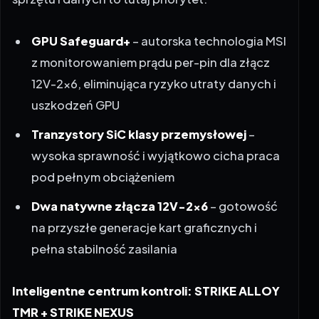
GPU Safeguard+
– autorska technologia MSI
z monitorowaniem prądu per-pin dla złącz
12V-2×6, eliminująca ryzyko utraty danych i
uszkodzeń GPU
Tranzystory SiC klasy przemysłowej
–
wysoka sprawność i wyjątkowo cicha praca
pod pełnym obciążeniem
Dwa natywne złącza 12V-2×6
– gotowość
na przyszłe generacje kart graficznych i
pełna stabilność zasilania
Inteligentne centrum kontroli: STRIKE ALLOY
TMR + STRIKE NEXUS