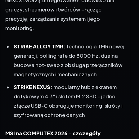
graczy, streamerów i twórców – łącząc
precyzję, zarządzania systemem i jego
monitoring.
STRIKE ALLOY TMR:
technologia TMR nowej
generacji, polling rate do 8000 Hz, dualna
budowa hot-swap z obsługą przełączników
magnetycznych i mechanicznych
STRIKE NEXUS:
modularny hub z ekranem
dotykowym 4,3″ i slotem M.2 SSD – jedno
złącze USB-C obsługuje monitoring, skróty i
szyfrowaną ochronę danych
MSI na COMPUTEX 2026 – szczegóły
ekspozycji