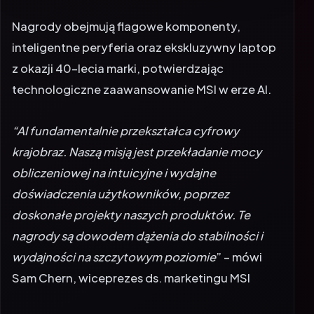
Nagrody obejmują flagowe komponenty,
inteligentne peryferia oraz ekskluzywny laptop
z okazji 40-lecia marki, potwierdzając
technologiczne zaawansowanie MSI w erze AI.
“AI fundamentalnie przekształca cyfrowy
krajobraz. Naszą misją jest przekładanie mocy
obliczeniowej na intuicyjne i wydajne
doświadczenia użytkowników, poprzez
doskonałe projekty naszych produktów. Te
nagrody są dowodem dążenia do stabilności i
wydajności na szczytowym poziomie
” – mówi
Sam Chern, wiceprezes ds. marketingu MSI
Złota Nagroda Best Choice: GeForce RTX™