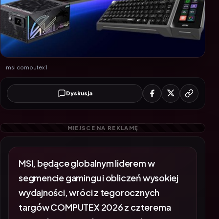
msi computex 1
Dyskusja
MSI, będące globalnym liderem w
segmencie gamingu i obliczeń wysokiej
wydajności, wróci z tegorocznych
targów COMPUTEX 2026 z czterema
nagrodami Best Choice Awards – w tym