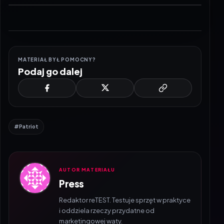
MATERIAŁ BYŁ POMOCNY?
Podaj go dalej
#Patriot
AUTOR MATERIAŁU
Press
Redaktor reTEST. Testuje sprzęt w praktyce
i oddziela rzeczy przydatne od
marketingowej waty.