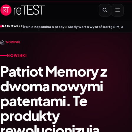
Przejdź do treści
•
NAJNOWSZE
K, która nie zapomina o pracy
Kiedy warto wybrać kartę SIM, a kiedy kartę
/
NOWINKI
NOWINKI
Patriot Memory z
dwoma nowymi
patentami. Te
produkty
rewolucjonizują