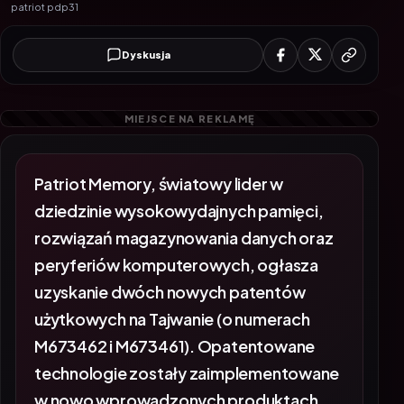
patriot pdp31
Dyskusja
Patriot Memory, światowy lider w
dziedzinie wysokowydajnych pamięci,
rozwiązań magazynowania danych oraz
peryferiów komputerowych, ogłasza
uzyskanie dwóch nowych patentów
użytkowych na Tajwanie (o numerach
M673462 i M673461). Opatentowane
technologie zostały zaimplementowane
w nowo wprowadzonych produktach