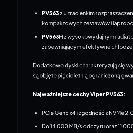
PV563
z ultracienkim rozpraszaczem 
kompaktowych zestawów i laptop
PV563H
z wysokowydajnym radiato
zapewniającym efektywne chłodze
Dodatkowo dyski charakteryzują się w
są objęte pięcioletnią ograniczoną gwa
Najważniejsze cechy Viper PV563:
PCIe Gen5 x4 i zgodność z NVMe 2.
Do 14 000 MB/s odczytu oraz 11 00
Obsługa HMB dla szybszego dostę