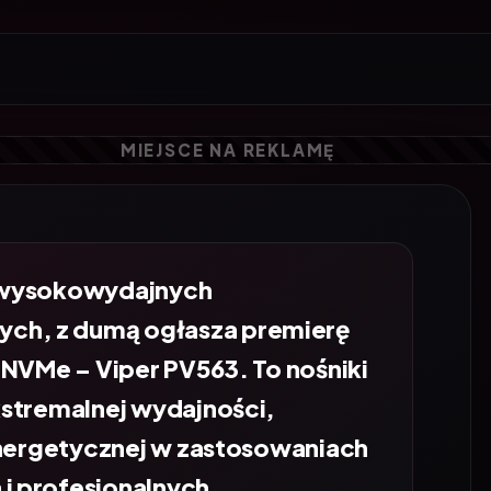
 wysokowydajnych
h, z dumą ogłasza premierę
 NVMe – Viper PV563. To nośniki
kstremalnej wydajności,
energetycznej w zastosowaniach
 profesjonalnych.