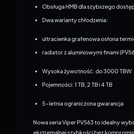
Dwa warianty chłodzenia:
ultracienka grafenowa osłona termi
radiator z aluminiowymi finami (PV5
Wysoka żywotność: do 3000 TBW
Pojemności: 1 TB, 2 TB i 4 TB
5-letnia ograniczona gwarancja
Nowa seria Viper PV563 to idealny wyb
ekstremalnej szybkości bez kompromisó