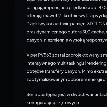
osiągają imponujące prędkości do 14 00
oferując nawet 2-krotnie wyższą wydaj
Dzięki wykorzystaniu pamięci 3D TLC 
oraz dynamicznego bufora SLC cache, 
danych i niezmiennie wysoką respons
Viper PV563 został zaprojektowany z my
intensywnego multitaskingu i renderin
potężne transfery danych. Mimo ekstrem
zoptymalizowanym poborem energii or
Seria dostępna jest w dwóch warianta
konfiguracji sprzętowych: