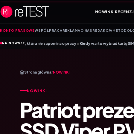
Przejdź do treści
NOWINKI
RECENZJ
KONTO PRASOWE
WSPÓŁPRACA
REKLAMA
O NAS
REDAKCJA
METODOL
•
ra nie zapomina o pracy
Kiedy warto wybrać kartę SIM, a kiedy kartę eS
NAJNOWSZE
Strona główna
/
NOWINKI
NOWINKI
Patriot prez
SSD Viper P