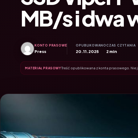
MB/s i dwa 
KONTO PRASOWE
OPUBLIKOWANO
CZAS CZYTANIA
Press
20.11.2025
2 min
Treść opublikowana z konta prasowego. Nie je
MATERIAŁ PRASOWY