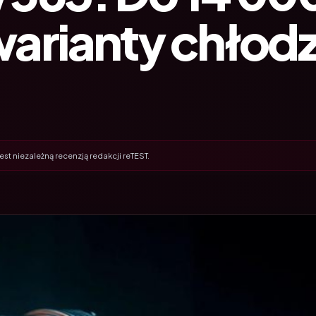
warianty chłod
st niezależną recenzją redakcji reTEST.