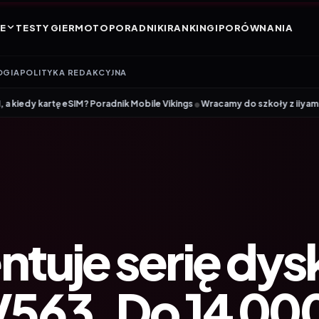
E
TESTY GIER
MOTO
PORADNIKI
RANKINGI
PORÓWNANIA
OGIA
POLITYKA REDAKCYJNA
•
IM? Poradnik Mobile Vikings
Wracamy do szkoły z iiyama – promocja Bac
entuje serię dy
V563. Do 14 00