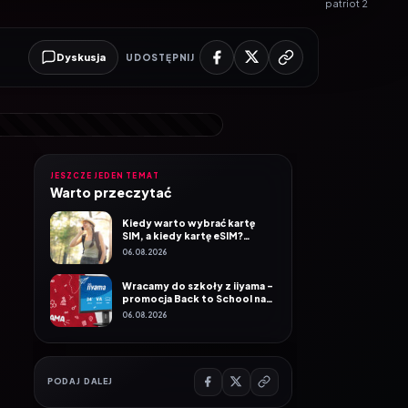
patriot 2
Dyskusja
UDOSTĘPNIJ
JESZCZE JEDEN TEMAT
Warto przeczytać
Kiedy warto wybrać kartę
SIM, a kiedy kartę eSIM?
Poradnik Mobile Vikings
06.08.2026
Wracamy do szkoły z iiyama –
promocja Back to School na
wybrane monitory
06.08.2026
PODAJ DALEJ