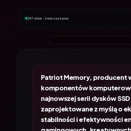
297 słów · 2 min czytania
Patriot Memory, producent
komponentów komputerowyc
najnowszej serii dysków SSD
zaprojektowane z myślą o e
stabilności i efektywności 
gamingowych, kreatywnych i