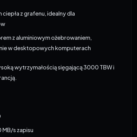
ciepła z grafenu, idealny dla
ów
rem z aluminiowym ożebrowaniem,
nie w desktopowych komputerach
ysoką wytrzymałością sięgającą 3000 TBW i
rancją.
0
0 MB/s zapisu
pu do danych