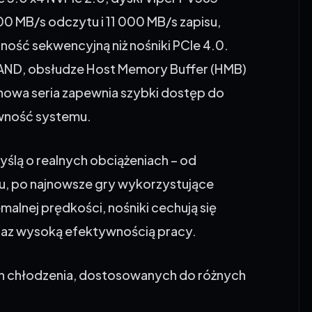
0 MB/s odczytu i 11 000 MB/s zapisu,
ność sekwencyjną niż nośniki PCIe 4.0.
NAND, obsłudze Host Memory Buffer (HMB)
nowa seria zapewnia szybki dostęp do
ywność systemu.
ślą o realnych obciążeniach – od
gu, po najnowsze gry wykorzystujące
alnej prędkości, nośniki cechują się
az wysoką efektywnością pracy.
ch chłodzenia, dostosowanych do różnych