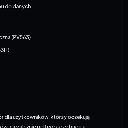
czna (PV563)
63H)
ór dla użytkowników, którzy oczekują
w, niezależnie od tego, czy budują