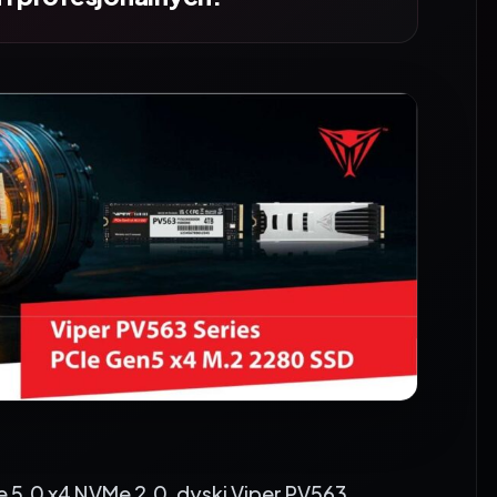
 5.0 x4 NVMe 2.0, dyski Viper PV563