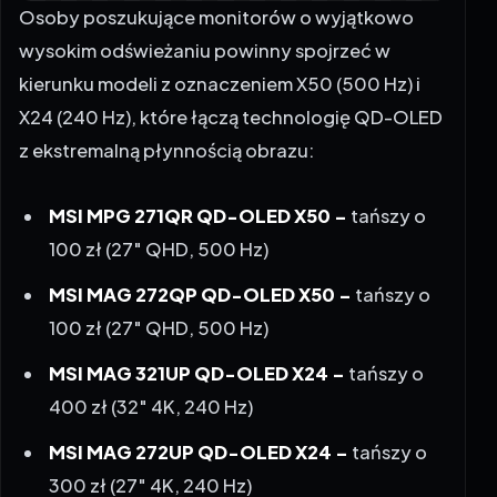
wysokim odświeżaniu powinny spojrzeć w
kierunku modeli z oznaczeniem X50 (500 Hz) i
X24 (240 Hz), które łączą technologię QD-OLED
z ekstremalną płynnością obrazu:
MSI MPG 271QR QD-OLED X50 –
tańszy o
100 zł (27″ QHD, 500 Hz)
MSI MAG 272QP QD-OLED X50 –
tańszy o
100 zł (27″ QHD, 500 Hz)
MSI MAG 321UP QD-OLED X24 –
tańszy o
400 zł (32″ 4K, 240 Hz)
MSI MAG 272UP QD-OLED X24 –
tańszy o
300 zł (27″ 4K, 240 Hz)
MSI MAG 271QP QD-OLED X24 –
tańszy o