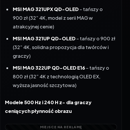
MSI MAG 321UPX QD-OLED
– tańszy o
900 zł (32” 4K, model z serii MAG w
atrakcyjnej cenie)
MSI MAG 321UP QD-OLED
– tańszy o 900 zł
(32” 4K, solidna propozycja dla twórców i
graczy)
MSI MAG 322UP QD-OLED E16
– tańszy o
800 zł (32” 4K z technologią OLED EX,
wyższa jasność szczytowa)
Modele 500 Hz i 240 H z- dla graczy
ceniących płynność obrazu
Osoby poszukujące monitorów o wyjątkowo