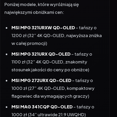
największymi obniżkami cen:
MSI MPG 321URXW QD-OLED
– tańszy o
1200 zł (32” 4K QD-OLED, najwyższa zniżka
w całej promocji)
MSI MPG 321URX QD-OLED
– tańszy o
1100 zł (32” 4K QD-OLED, znakomity
stosunek jakości do ceny po obniżce)
MSI MPG 272URX QD-OLED
– tańszy o
1000 zł (27” 4K QD-OLED, kompaktowy
flagowiec dla wymagających graczy)
MSI MAG 341CQP QD-OLED
– tańszy o
1000 zł (34” ultrawide 21:9 UWQHD)