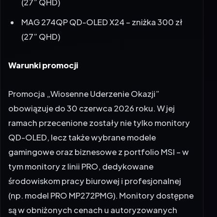
MAG 274QP QD-OLED X24 – zniżka 300 zł
(27” QHD)
Warunki promocji
Promocja
„Wiosenne Uderzenie Okazji”
obowiązuje do 30 czerwca 2026 roku. W jej
ramach przecenione zostały nie tylko monitory
QD-OLED, lecz także wybrane modele
gamingowe oraz biznesowe z portfolio MSI – w
tym monitory z linii PRO, dedykowane
środowiskom pracy biurowej i profesjonalnej
(np. model PRO MP272PMG). Monitory dostępne
są w obniżonych cenach u autoryzowanych
partnerów handlowych MSI w Polsce – zarówno