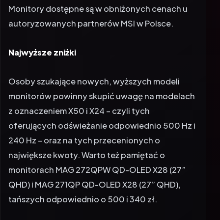
autoryzowanych partnerów MSI w Polsce.
Najwyższe zniżki
Osoby szukające nowych, wyższych modeli
monitorów powinny skupić uwagę na modelach
z oznaczeniem X50 i X24 – czyli tych
oferujących odświeżanie odpowiednio 500 Hz i
240 Hz – oraz na tych przecenionych o
największe kwoty. Warto też pamiętać o
monitorach MAG 272QPW QD-OLED X28 (27”
QHD) i MAG 271QP QD-OLED X28 (27” QHD),
tańszych odpowiednio o 500 i 340 zł.
Poniżej modele, które wyróżniają się