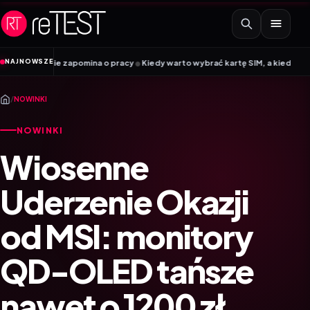
Przejdź do treści
•
NAJNOWSZE
ie zapomina o pracy
Kiedy warto wybrać kartę SIM, a kiedy kartę eSIM? Pora
/
NOWINKI
NOWINKI
Wiosenne
Uderzenie Okazji
od MSI: monitory
QD-OLED tańsze
nawet o 1200 zł