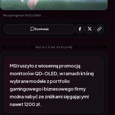
Msi springmon 1920x1080
Dyskusja
MSI ruszyło z wiosenną promocją
monitorów QD-OLED, w ramach której
wybrane modele z portfolio
gamingowego i biznesowego firmy
można nabyć ze zniżkami sięgającymi
nawet 1200 zł.