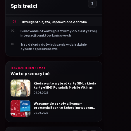
01
Inteligentniejsza, usprawniona ochrona
02
Budowanie otwartej platformy do elastycznej
integracji punktów końcowych
03
Trzy dekady doświadczenia w dziedzinie
cyberbezpieczeństwa
JESZCZE JEDEN TEMAT
Warto przeczytać
Kiedy warto wybrać kartę SIM, a kiedy
kartę eSIM? Poradnik Mobile Vikings
06.08.2026
Wracamy do szkoły z iiyama –
promocja Back to School na wybrane
monitory
06.08.2026
PODAJ DALEJ