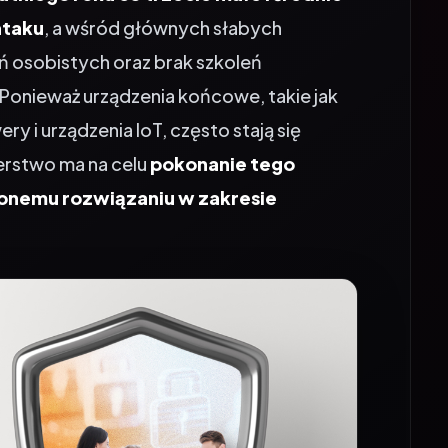
ataku
, a wśród głównych słabych
eń osobistych oraz brak szkoleń
onieważ urządzenia końcowe, takie jak
ry i urządzenia IoT, często stają się
erstwo ma na celu
pokonanie tego
ionemu rozwiązaniu w zakresie