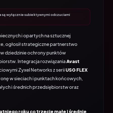
a są wyłącznie subiektywnymi odczuciami
piecznych i opartych na sztucznej
ze, ogłosił strategiczne partnerstwo
m w dziedzinie ochrony punktów
iorstw. Integracja rozwiązania
Avast
ciowymi Zyxel Networks z serii
USG FLEX
ronę w sieciach i punktach końcowych,
ych i średnich przedsiębiorstw oraz
atniego roku co trzecie małe i średnie