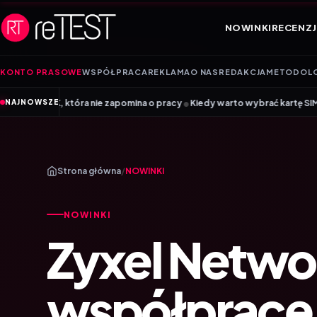
Przejdź do treści
NOWINKI
RECENZJ
KONTO PRASOWE
WSPÓŁPRACA
REKLAMA
O NAS
REDAKCJA
METODOL
•
óra nie zapomina o pracy
Kiedy warto wybrać kartę SIM, a kiedy kartę eS
NAJNOWSZE
Strona główna
/
NOWINKI
NOWINKI
Zyxel Netwo
współpracę 