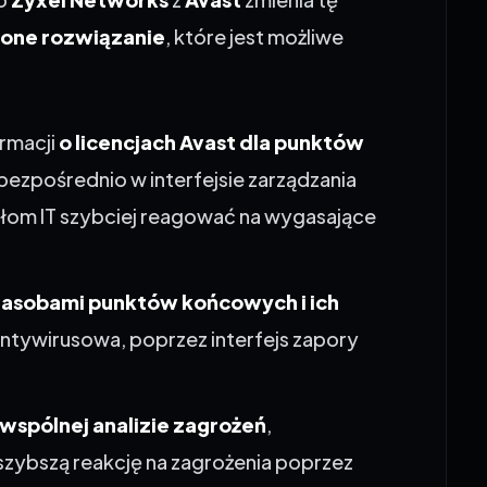
ione rozwiązanie
, które jest możliwe
rmacji
o licencjach Avast dla punktów
bezpośrednio w interfejsie zarządzania
om IT szybciej reagować na wygasające
 zasobami punktów końcowych i ich
a antywirusowa,
poprzez interfejs zapory
wspólnej analizie zagrożeń
,
zybszą reakcję na zagrożenia poprzez
1
.