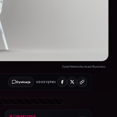
Zyxel Networks Avast Business
Dyskusja
UDOSTĘPNIJ
W TYM ARTYKULE
3
Spis treści