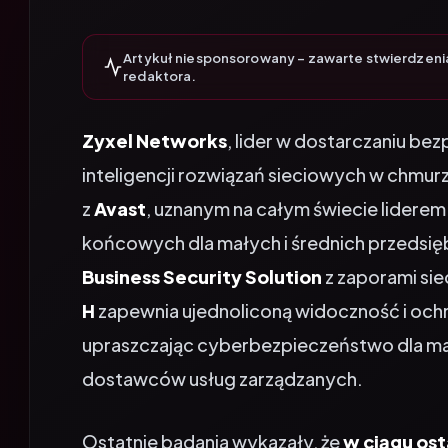
Artykuł niesponsorowany – zawarte stwierdzeni
redaktora.
Zyxel Networks
, lider w dostarczaniu bez
inteligencji rozwiązań sieciowych w chmur
z
Avast
, uznanym na całym świecie lidere
końcowych dla małych i średnich przedsięb
Business Security Solution
z zaporami sie
H
zapewnia ujednoliconą widoczność i och
upraszczając cyberbezpieczeństwo dla mał
dostawców usług zarządzanych.
Ostatnie badania wykazały, że
w ciągu ost