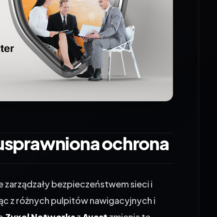
, usprawniona ochrona
ie zarządzały bezpieczeństwem sieci i
c z różnych pulpitów nawigacyjnych i
wo
Zyxel Networks
z
Avast
zmienia tę