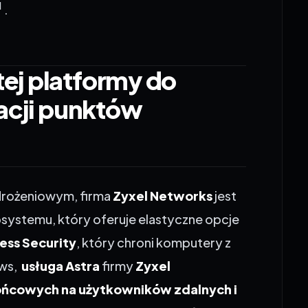
ej platformy do
racji punktów
rożeniowym, firma
Zyxel Networks
jest
ystemu, który oferuje elastyczne opcje
ess Security
, który chroni komputery
z
ows
,
usługa Astra
firmy
Zyxel
ńcowych na użytkowników zdalnych i
h pracy
. Firma planuje rozszerzyć