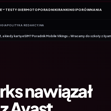
E
TESTY GIER
MOTO
PORADNIKI
RANKINGI
PORÓWNANIA
OGIA
POLITYKA REDAKCYJNA
•
IM? Poradnik Mobile Vikings
Wracamy do szkoły z iiyama – promocja Bac
rks nawiązał
z Avast