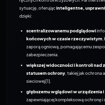
sytuację, oferując
inteligentne, usprawn
dzięki:
scentralizowanemu podglądowi
info
końcowych w czasie rzeczywistym
,
zaporą ogniową, pomagającemu zespoł
zabezpieczenia.
większej widoczności i kontroli nad
statusem ochrony
, takiej jak ochron
sieciowej
[1]
.
głębszemu wglądowi w urządzenia i 
zapewniającej kompleksową ochronę i s
zmniejszenie liczby martwych punktów