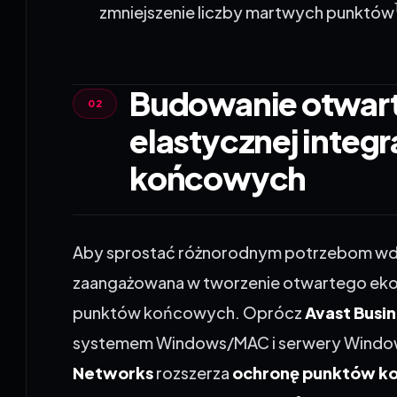
Budowanie otwart
elastycznej integ
końcowych
Aby sprostać różnorodnym potrzebom wd
zaangażowana w tworzenie otwartego ekos
punktów końcowych. Oprócz
Avast Busin
systemem Windows/MAC
i serwery Wind
Networks
rozszerza
ochronę punktów ko
mobilnych w hybrydowych środowiskac