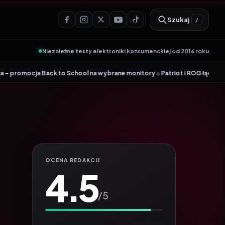
Szukaj
/
Niezależne testy elektroniki konsumenckiej od 2016 roku
•
o School na wybrane monitory
Patriot i ROG łączą siły. Viper Steel 5 I
OCENA REDAKCJI
4.5
/5