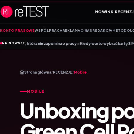
Przejdź do treści
NOWINKI
RECENZJ
KONTO PRASOWE
WSPÓŁPRACA
REKLAMA
O NAS
REDAKCJA
METODOL
•
nie zapomina o pracy
Kiedy warto wybrać kartę SIM, a kiedy kartę eSIM?
NAJNOWSZE
Strona główna
/
RECENZJE
/
Mobile
MOBILE
Unboxing p
Green Cell 