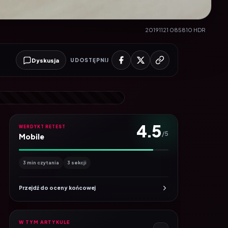
20191121 085810 HDR
Dyskusja
UDOSTĘPNIJ
4.5
WERDYKT RETEST
/5
Mobile
3 min czytania
3 sekcji
Przejdź do oceny końcowej
W TYM ARTYKULE
3
Spis treści