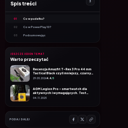
Co w pudełku?
01
Co w PowerPlay10?
02
Podsumowując
03
JESZCZE JEDEN TEMAT
Warto przeczytać
Recenzja Amazfit T-Rex 3 Pro 44 mm
Tactical Black czyli mniejszy, czarny
twardziel
29.05.2026
4.4
/5
AGM Legion Pro – smartwatch dla
aktywnych i wymagających. Test
zegarka rugged z GPS i ekranem
04.11.2025
AMOLED
PODAJ DALEJ