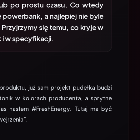
powerbank, a najlepiej nie byle
 Przyjrzymy się temu, co kryje w
i w specyfikacji.
produktu, już sam projekt pudełka budzi
artonik w kolorach producenta, a sprytne
nas hasłem #FreshEnergy. Tutaj ma być
wejrzenia”.