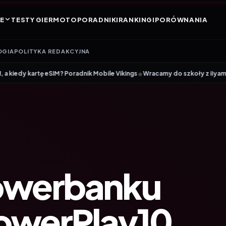
E
TESTY GIER
MOTO
PORADNIKI
RANKINGI
PORÓWNANIA
OGIA
POLITYKA REDAKCYJNA
•
 Poradnik Mobile Vikings
Wracamy do szkoły z iiyama – promocja Back t
owerbanku
PowerPlay10