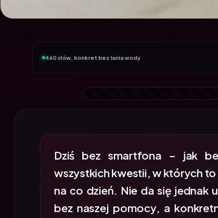
460 słów, konkret bez lania wody
Dziś bez smartfona – jak be
wszystkich kwestii, w których 
na co dzień. Nie da się jednak u
bez naszej pomocy, a konkretn
zawsze mamy ku temu okazję l