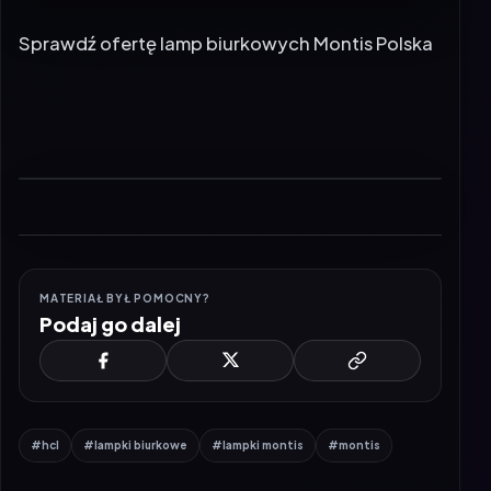
Sprawdź ofertę lamp biurkowych Montis Polska
MATERIAŁ BYŁ POMOCNY?
Podaj go dalej
#hcl
#lampki biurkowe
#lampki montis
#montis