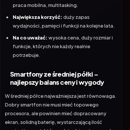
praca mobilna, multitasking.
Największa korzyść:
duży zapas
wydajności, pamięci i funkcji na kolejne lata.
Na co uważać:
wysoka cena, duży rozmiar i
funkcje, których nie każdy realnie
potrzebuje.
Smartfony ze średniej półki –
najlepszy balans ceny i wygody
W średniej półce najważniejsza jest równowaga.
Dobry smartfon nie musi mieć topowego
procesora, ale powinien mieć dopracowany
ekran, solidną baterię, wystarczającą ilość