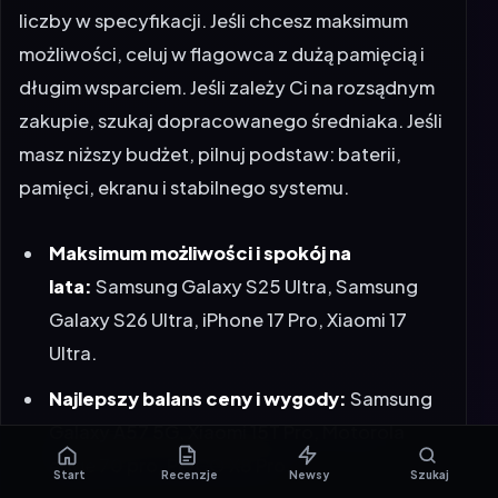
liczby w specyfikacji. Jeśli chcesz maksimum
możliwości, celuj w flagowca z dużą pamięcią i
długim wsparciem. Jeśli zależy Ci na rozsądnym
zakupie, szukaj dopracowanego średniaka. Jeśli
masz niższy budżet, pilnuj podstaw: baterii,
pamięci, ekranu i stabilnego systemu.
Maksimum możliwości i spokój na
lata:
Samsung Galaxy S25 Ultra, Samsung
Galaxy S26 Ultra, iPhone 17 Pro, Xiaomi 17
Ultra.
Najlepszy balans ceny i wygody:
Samsung
Galaxy A57 5G, Xiaomi 15T Pro, Motorola
edge 70 pro, POCO X8 Pro.
Start
Recenzje
Newsy
Szukaj