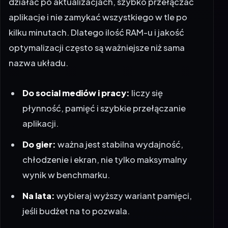
działać po aktualizacjach, szybko przełączać
aplikacje i nie zamykać wszystkiego w tle po
kilku minutach. Dlatego ilość RAM-u i jakość
optymalizacji często są ważniejsze niż sama
nazwa układu.
Do social mediów i pracy:
liczy się
płynność, pamięć i szybkie przełączanie
aplikacji.
Do gier:
ważna jest stabilna wydajność,
chłodzenie i ekran, nie tylko maksymalny
wynik w benchmarku.
Na lata:
wybieraj wyższy wariant pamięci,
jeśli budżet na to pozwala.