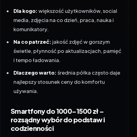
Dla kogo:
większość użytkowników, social
media, zdjęcia na co dzień, praca, nauka i
komunikatory.
Na co patrzeć:
jakość zdjęć w gorszym
świetle, płynność po aktualizacjach, pamięć
i tempo ładowania.
Dlaczego warto:
średnia półka często daje
najlepszy stosunek ceny do komfortu
używania.
Smartfony do 1000–1500 zł –
rozsądny wybór do podstaw i
codzienności