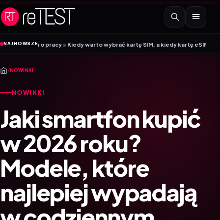
Przejdź do treści
•
NAJNOWSZE
Kiedy warto wybrać kartę SIM, a kiedy kartę eSIM? Poradnik Mobile Vikings
/
NOWINKI
NOWINKI
Jaki smartfon kupić
w 2026 roku?
Modele, które
najlepiej wypadają
w codziennym