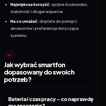
Największa korzyść:
spójne środowisko,
stabilność i długie wsparcie.
Na co uważać:
dopłata do pamięci,
akcesoriów i preferencje dotyczące
systemu.
Jak wybrać smartfon
dopasowany do swoich
potrzeb?
Bateria i czas pracy – co naprawdę
ma znaczenie?