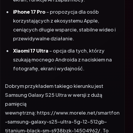
iPhone 17 Pro
– propozycja dla osób
korzystających z ekosystemu Apple,
ceniących długie wsparcie, stabilne wideo i
przewidywalne działanie.
Xiaomi 17 Ultra
– opcja dla tych, którzy
szukają mocnego Androida z naciskiem na
fotografię, ekran i wydajność.
Dobrym przykładem takiego kierunku jest
Samsung Galaxy S25 Ultra w wersji z dużą
pamięcią
wewnętrzną:
https://www.morele.net/smartfon
-samsung-galaxy-s25-ultra-5g-12-512gb-
titanium-black-sm-s938bzk-14504962/
. To