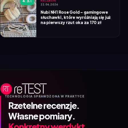
4.3
RECENZJE
/5
22.06.2026
Nubi NH1 Rose Gold – gamingowe
słuchawki, które wyróżniają się już
na pierwszy rzut oka za 170 zł
TECHNOLOGIA SPRAWDZONA W PRAKTYCE
Rzetelne recenzje.
Własne pomiary.
Konkretny werdykt.