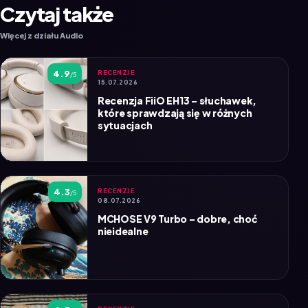
Czytaj także
Więcej z działu Audio
4.9
RECENZJE
/5
15.07.2026
Recenzja FiiO EH13 – słuchawek,
które sprawdzają się w różnych
sytuacjach
4.3
RECENZJE
/5
08.07.2026
MCHOSE V9 Turbo – dobre, choć
nieidealne