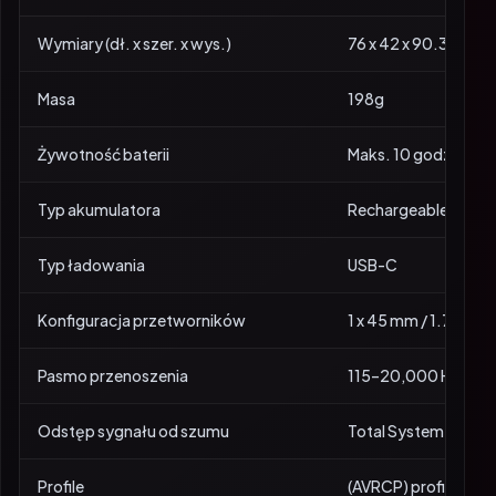
Wymiary (dł. x szer. x wys.)
76 x 42 x 90.3 mm
Masa
198g
Żywotność baterii
Maks. 10 godzin odt
Typ akumulatora
Rechargeable Lithiu
Typ ładowania
USB-C
Konfiguracja przetworników
1 x 45 mm / 1.77” Ful
Pasmo przenoszenia
115–20,000 Hz
Odstęp sygnału od szumu
Total System Peak 
Profile
(AVRCP) profil zdaln