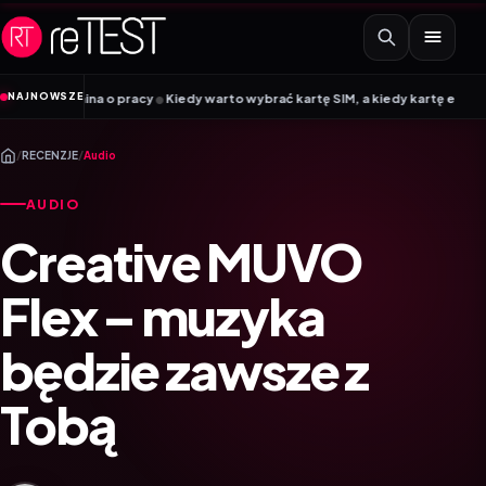
Przejdź do treści
•
NAJNOWSZE
acy
Kiedy warto wybrać kartę SIM, a kiedy kartę eSIM? Poradnik Mobile Vikin
/
RECENZJE
/
Audio
AUDIO
Creative MUVO
Flex – muzyka
będzie zawsze z
Tobą