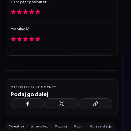
Czas pracy na baterii
Mobilność
MATERIAŁ BYŁ POMOCNY?
Podaj go dalej
#creative
#muvo flex
#opinia
#opis
#prezentacja