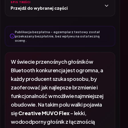
SPIS TREŚCI
Przejdź do wybranej części
Publikacja bezpłatna – egzemplarz testowy został
przekazany bezpłatnie, bez wpływu na ostateczną
ocenę.
W świecie przenośnych głośników
Bluetooth konkurencja jest ogromna, a
każdy producent szuka sposobu, by
zaoferować jak najlepsze brzmienie i
funkcjonalność w możliwie najmniejszej
obudowie. Na takim polu walki pojawia
się
Creative MUVO Flex
– lekki,
wodoodporny głośnik z łącznością