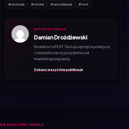
#recenzja
#review
#specyfikacja
#test
AUTOR MATERIAŁU
Damian Drożdżewski
Redaktor reTEST. Testuje sprzęt w praktyce
i oddziela rzeczy przydatne od
marketingowej waty.
Zobacz wszystkie publikacje
NIE KOŃCZYMY TEMATU