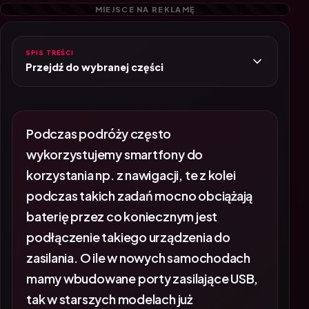
SPIS TREŚCI
Przejdź do wybranej części
Podczas podróży często
wykorzystujemy smartfony do
korzystania np. z nawigacji, te z kolei
podczas takich zadań mocno obciążają
baterię przez co koniecznym jest
podłączenie takiego urządzenia do
zasilania. O ile w nowych samochodach
mamy wbudowane porty zasilające USB,
tak w starszych modelach już
niekoniecznie. Na szczęście każde autko