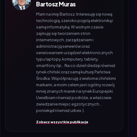
Mam na imię Bartosz. Interesuję się nową
technologią, szeroko pojętą elektroniką i
samą informatyką. W wolnym czasie
zajmuję się tworzeniem stron
internetowych, zarządzaniem i
administracją serwerów oraz
serwiowaniem urządzeń elektronicznych
typu laptopy, komputery, tablety,
smartfony itp. . Na co dzień śledzę również
rynek chiński oraz samą kulturę Państwa
Środka. Współpracuję z wieloma chińskimi
markami, a moim celem jest ogólny rozwój
mniej znanych marek na rynek Europejski.
Uwielbiam również podróże, a właściwie
zwiedzanie miejsc egzotycznych...
poniekąd również urbex :).
Zobacz wszystkie publikacje