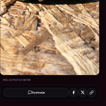
IMG 20190703 181749
Dyskusja