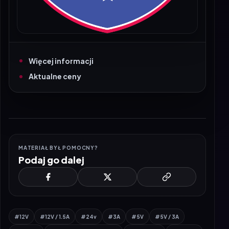
Więcej informacji
Aktualne ceny
MATERIAŁ BYŁ POMOCNY?
Podaj go dalej
#12V
#12V / 1.5A
#24v
#3A
#5V
#5V / 3A
#9V / 2A
#Adapter samochodowy
#akcesoria
#android