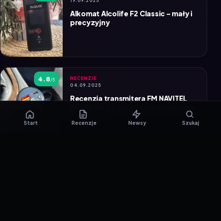
Alkomat Alcolife F2 Classic – mały i
precyzyjny
4.8
RECENZJE
/5
04.09.2025
Recenzja transmitera FM NAVITEL
BHF05 MAX – przydatne urządzenie
w aucie!
Start
Recenzje
Newsy
Szukaj