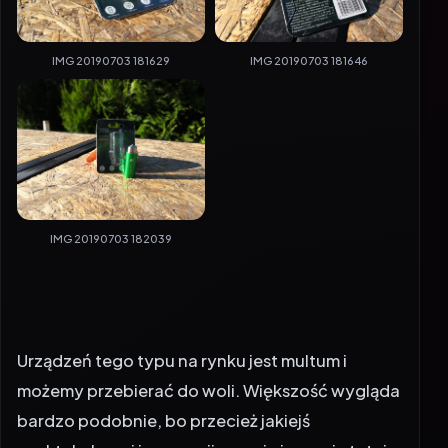
IMG 20190703 181629
IMG 20190703 181646
IMG 20190703 182039
Urządzeń tego typu na rynku jest multum i
możemy przebierać do woli. Większość wygląda
bardzo podobnie, bo przecież jakiejś
spektakularnej innowacji raczej nie ma się tutaj