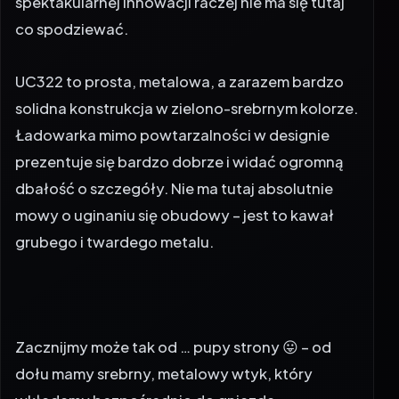
co spodziewać.
UC322 to prosta, metalowa, a zarazem bardzo
solidna konstrukcja w zielono-srebrnym kolorze.
Ładowarka mimo powtarzalności w designie
prezentuje się bardzo dobrze i widać ogromną
dbałość o szczegóły. Nie ma tutaj absolutnie
mowy o uginaniu się obudowy – jest to kawał
grubego i twardego metalu.
Zacznijmy może tak od … pupy strony 😛 – od
dołu mamy srebrny, metalowy wtyk, który
wkładamy bezpośrednio do gniazda