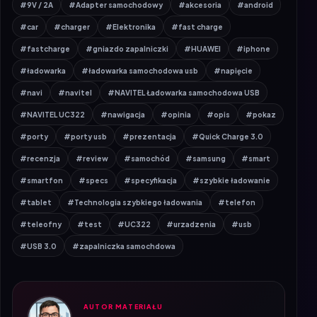
#car
#charger
#Elektronika
#fast charge
#fastcharge
#gniazdo zapalniczki
#HUAWEI
#iphone
#ładowarka
#ładowarka samochodowa usb
#napięcie
#navi
#navitel
#NAVITEL Ładowarka samochodowa USB
#NAVITEL UC322
#nawigacja
#opinia
#opis
#pokaz
#porty
#porty usb
#prezentacja
#Quick Charge 3.0
#recenzja
#review
#samochód
#samsung
#smart
#smartfon
#specs
#specyfikacja
#szybkie ładowanie
#tablet
#Technologia szybkiego ładowania
#telefon
#teleofny
#test
#UC322
#urzadzenia
#usb
#USB 3.0
#zapalniczka samochdowa
AUTOR MATERIAŁU
Bartosz Muras