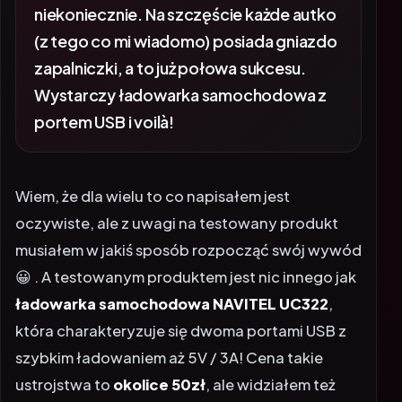
(z tego co mi wiadomo) posiada gniazdo
zapalniczki, a to już połowa sukcesu.
Wystarczy ładowarka samochodowa z
portem USB i voilà!
Wiem, że dla wielu to co napisałem jest
oczywiste, ale z uwagi na testowany produkt
musiałem w jakiś sposób rozpocząć swój wywód
😀 . A testowanym produktem jest nic innego jak
ładowarka samochodowa
NAVITEL UC322
,
która charakteryzuje się dwoma portami USB z
szybkim ładowaniem aż 5V / 3A! Cena takie
ustrojstwa to
okolice 50zł
, ale widziałem też
nówkę za 39zł 😉 .