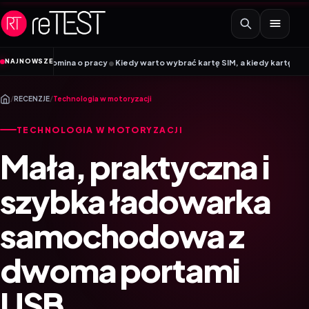
Przejdź do treści
•
NAJNOWSZE
 o pracy
Kiedy warto wybrać kartę SIM, a kiedy kartę eSIM? Poradnik Mobile
/
RECENZJE
/
Technologia w motoryzacji
TECHNOLOGIA W MOTORYZACJI
Mała, praktyczna i
szybka ładowarka
samochodowa z
dwoma portami
USB