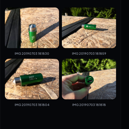
IMG 20190703 181830
IMG 20190703 181859
IMG 20190703 181804
IMG 20190703 181818