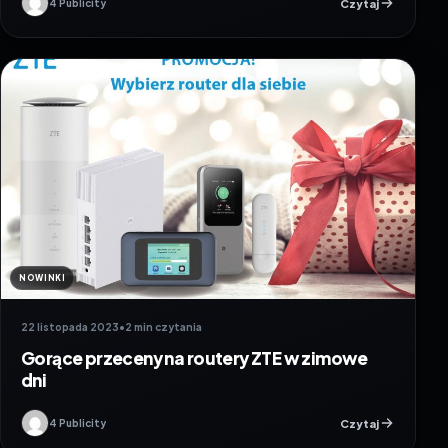
Czytaj
4 Publicity
NOWINKI
22 listopada 2023
•
2 min czytania
Gorące przeceny na routery ZTE w zimowe
dni
Czytaj
4 Publicity