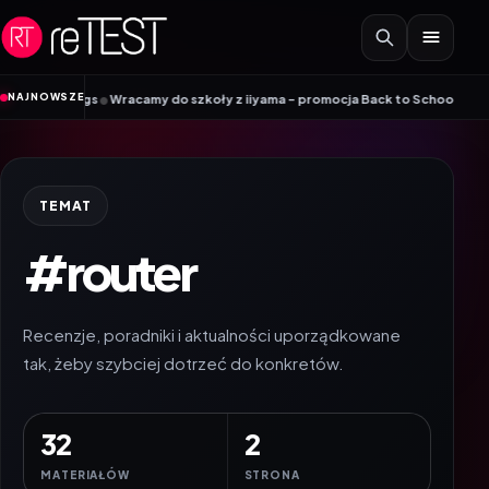
Przejdź do treści
•
NAJNOWSZE
my do szkoły z iiyama – promocja Back to School na wybrane monitory
Patr
TEMAT
#router
Recenzje, poradniki i aktualności uporządkowane
tak, żeby szybciej dotrzeć do konkretów.
32
2
MATERIAŁÓW
STRONA