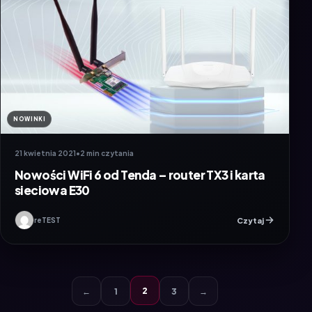
NOWINKI
21 kwietnia 2021
•
2 min czytania
Nowości WiFi 6 od Tenda – router TX3 i karta
sieciowa E30
Czytaj
reTEST
2
←
1
3
→