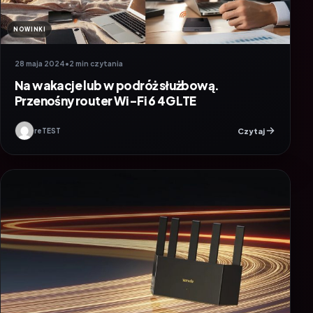
NOWINKI
28 maja 2024
•
2 min czytania
Na wakacje lub w podróż służbową.
Przenośny router Wi-Fi 6 4G LTE
Czytaj
reTEST