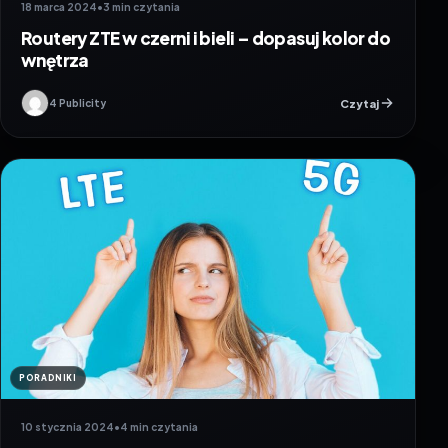
18 marca 2024
•
3 min czytania
Routery ZTE w czerni i bieli – dopasuj kolor do
wnętrza
Czytaj
4 Publicity
PORADNIKI
10 stycznia 2024
•
4 min czytania