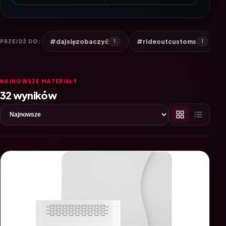
#dajsięzobaczyć
#rideoutcustoms
PRZEJDŹ DO:
1
1
NAJNOWSZE MATERIAŁY
32 wyników