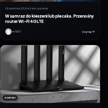
25 kwietnia 2024
•
2 min czytania
W sam raz do kieszeni lub plecaka. Przenośny
router Wi-Fi 4G LTE
Czytaj
reTEST
NOWINKI