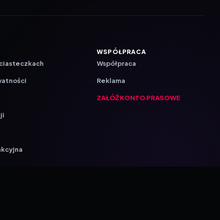
WSPÓŁPRACA
 ciasteczkach
Współpraca
watności
Reklama
ZAŁÓŻ KONTO PRASOWE
ji
a
akcyjna
{barmSTUDIO}
Ustawienia prywatności
by