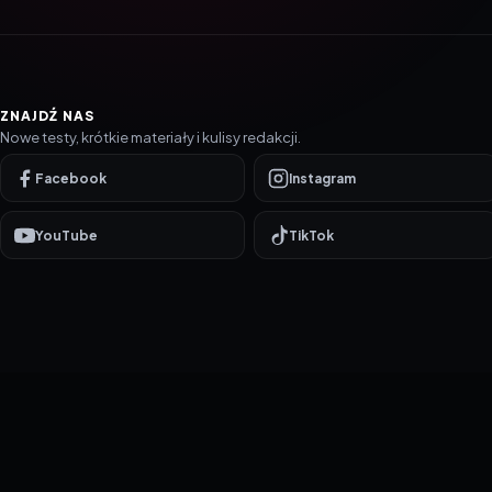
ZNAJDŹ NAS
Nowe testy, krótkie materiały i kulisy redakcji.
Facebook
Instagram
YouTube
TikTok
© 2016–2026 reTEST.com.pl
Technologia sprawdzona w praktyce.