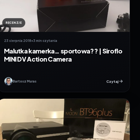
RECENZJE
23 sierpnia 2018
•
3 min czytania
Malutka kamerka… sportowa?? | Siroflo
MINI DV Action Camera
Czytaj
Bartosz Muras