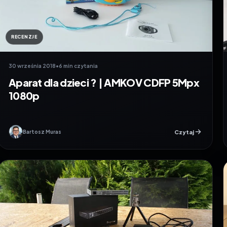
RECENZJE
30 września 2018
•
6 min czytania
Aparat dla dzieci ? | AMKOV CDFP 5Mpx
1080p
Czytaj
Bartosz Muras