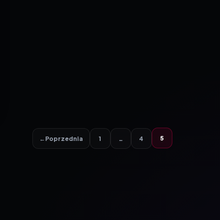
5
←
Poprzednia
1
…
4