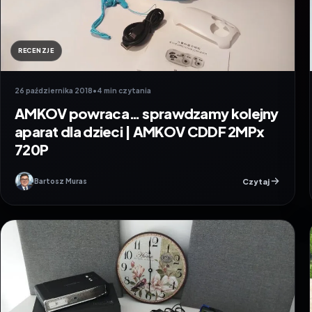
RECENZJE
26 października 2018
•
4 min czytania
AMKOV powraca… sprawdzamy kolejny
aparat dla dzieci | AMKOV CDDF 2MPx
720P
Czytaj
Bartosz Muras