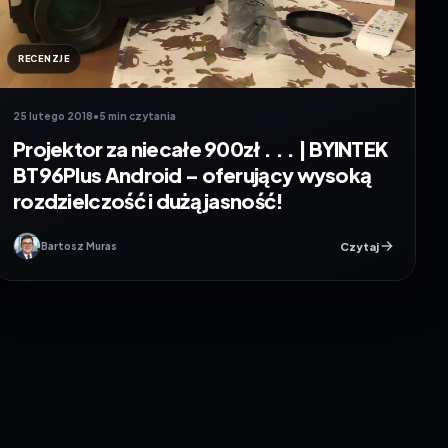
RECENZJE
25 lutego 2018
•
5 min czytania
Projektor za niecałe 900zł . . . | BYINTEK
BT96Plus Android – oferujący wysoką
rozdzielczość i dużą jasność!
Czytaj
Bartosz Muras