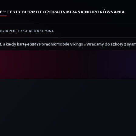
E
TESTY GIER
MOTO
PORADNIKI
RANKINGI
PORÓWNANIA
OGIA
POLITYKA REDAKCYJNA
•
IM? Poradnik Mobile Vikings
Wracamy do szkoły z iiyama – promocja Bac