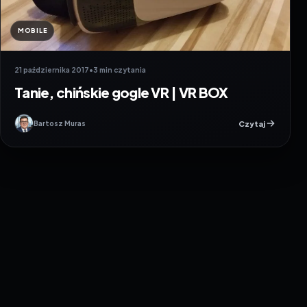
MOBILE
21 października 2017
•
3 min czytania
Tanie, chińskie gogle VR | VR BOX
Czytaj
Bartosz Muras