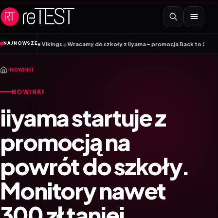
Przejdź do treści
•
NAJNOWSZE
ile Vikings
Wracamy do szkoły z iiyama – promocja Back to School na wybra
/
NOWINKI
NOWINKI
iiyama startuje z
promocją na
powrót do szkoły.
Monitory nawet
300 zł taniej