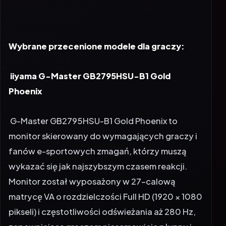
Wybrane przecenione modele dla graczy:
iiyama G-Master GB2795HSU-B1 Gold
Phoenix
G-Master GB2795HSU-B1 Gold Phoenix to
monitor skierowany do wymagających graczy i
fanów e-sportowych zmagań, którzy muszą
wykazać się jak najszybszym czasem reakcji.
Monitor został wyposażony w 27-calową
matrycę VA o rozdzielczości Full HD (1920 × 1080
pikseli) i częstotliwości odświeżania aż 280 Hz,
zapewniającą graczom niesamowicie płynny i