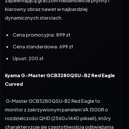
klarowny obraz nawet w najbardziej
dynamicznych starciach.
Cena promocyjna: 899 zł
Cena standardowa: 699 zł
Upust: 200 zł
iiyama G-Master GCB3280QSU-B2 Red Eagle
Curved
G-Master GCB3280QSU-B2 Red Eagle to
monitor z zakrzywionym panelem VA 1500R o
rozdzielczości QHD (2560×1440 pikseli), który
charakteryzuje się częstotliwością odświeżania