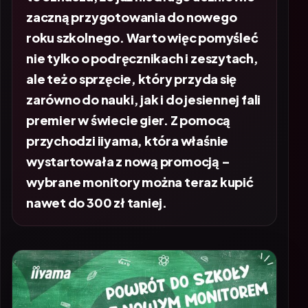
zaczną przygotowania do nowego
roku szkolnego. Warto więc pomyśleć
nie tylko o podręcznikach i zeszytach,
ale też o sprzęcie, który przyda się
zarówno do nauki, jak i do jesiennej fali
premier w świecie gier. Z pomocą
przychodzi iiyama, która właśnie
wystartowała z nową promocją –
wybrane monitory można teraz kupić
nawet do 300 zł taniej.