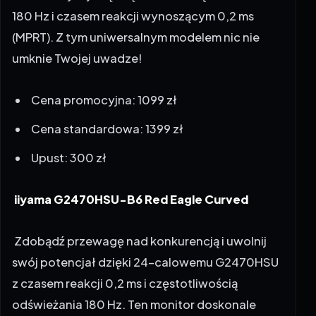
180 Hz i czasem reakcji wynoszącym 0,2 ms
(MPRT). Z tym uniwersalnym modelem nic nie
umknie Twojej uwadze!
Cena promocyjna: 1099 zł
Cena standardowa: 1399 zł
Upust: 300 zł
iiyama G2470HSU-B6 Red Eagle Curved
Zdobądź przewagę nad konkurencją i uwolnij
swój potencjał dzięki 24-calowemu G2470HSU
z czasem reakcji 0,2 ms i częstotliwością
odświeżania 180 Hz. Ten monitor doskonale
sprawdzi się w e-sportowych strzelankach,