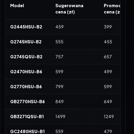
cena (zł)
cena (zł)
G2445HSU-B2
459
399
G2745HSU-B2
555
455
G2745QSU-B2
757
657
G2470HSU-B6
599
499
G2770HSU-B6
799
599
GB2770HSU-B6
849
649
GB3271QSU-B1
1499
1249
GC2480HSU-B1
559
479