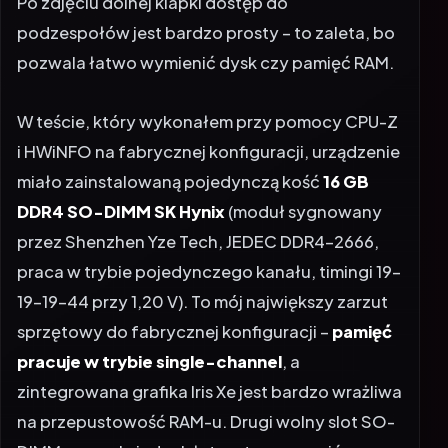
Po zdjęciu dolnej klapki dostęp do
podzespołów jest bardzo prosty – to zaleta, bo
pozwala łatwo wymienić dysk czy pamięć RAM.
W teście, który wykonałem przy pomocy CPU-Z
i HWiNFO na fabrycznej konfiguracji, urządzenie
miało zainstalowaną pojedynczą kość
16 GB
DDR4 SO-DIMM SK Hynix
(moduł sygnowany
przez Shenzhen Yze Tech, JEDEC DDR4-2666,
praca w trybie pojedynczego kanału, timingi 19-
19-19-44 przy 1,20 V). To mój największy zarzut
sprzętowy do fabrycznej konfiguracji –
pamięć
pracuje w trybie single-channel
, a
zintegrowana grafika Iris Xe jest bardzo wrażliwa
na przepustowość RAM-u. Drugi wolny slot SO-