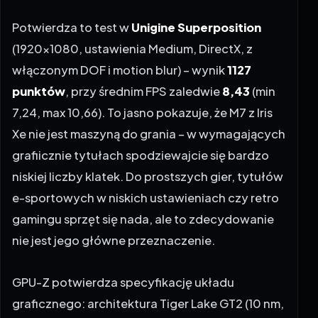
Potwierdza to test w
Unigine Superposition
(1920×1080, ustawienia Medium, DirectX, z
włączonym DOF i motion blur) – wynik
1127
punktów
, przy średnim FPS zaledwie
8,43
(min
7,24, max 10,66). To jasno pokazuje, że M7 z Iris
Xe nie jest maszyną do grania – w wymagających
grafiicznie tytułach spodziewajcie się bardzo
niskiej liczby klatek. Do prostszych gier, tytułów
e-sportowych w niskich ustawieniach czy retro
gamingu sprzęt się nada, ale to zdecydowanie
nie jest jego główne przeznaczenie.
GPU-Z potwierdza specyfikację układu
graficznego: architektura Tiger Lake GT2 (10 nm,