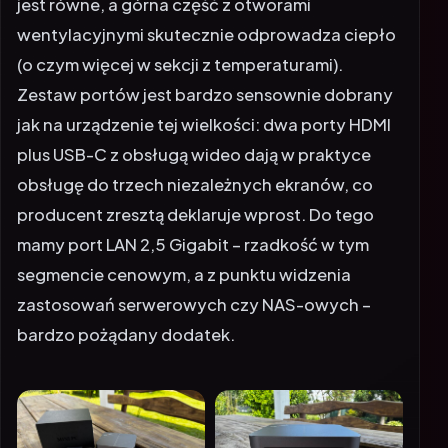
jest równe, a górna część z otworami
wentylacyjnymi skutecznie odprowadza ciepło
(o czym więcej w sekcji z temperaturami).
Zestaw portów jest bardzo sensownie dobrany
jak na urządzenie tej wielkości: dwa porty HDMI
plus USB-C z obsługą wideo dają w praktyce
obsługę do trzech niezależnych ekranów, co
producent zresztą deklaruje wprost. Do tego
mamy port LAN 2,5 Gigabit – rzadkość w tym
segmencie cenowym, a z punktu widzenia
zastosowań serwerowych czy NAS-owych –
bardzo pożądany dodatek.