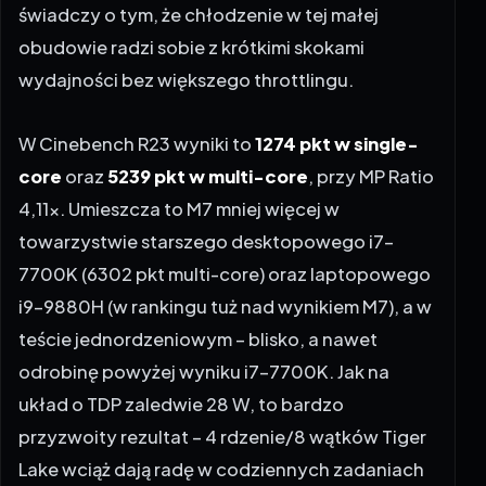
świadczy o tym, że chłodzenie w tej małej
obudowie radzi sobie z krótkimi skokami
wydajności bez większego throttlingu.
W Cinebench R23 wyniki to
1274 pkt w single-
core
oraz
5239 pkt w multi-core
, przy MP Ratio
4,11x. Umieszcza to M7 mniej więcej w
towarzystwie starszego desktopowego i7-
7700K (6302 pkt multi-core) oraz laptopowego
i9-9880H (w rankingu tuż nad wynikiem M7), a w
teście jednordzeniowym – blisko, a nawet
odrobinę powyżej wyniku i7-7700K. Jak na
układ o TDP zaledwie 28 W, to bardzo
przyzwoity rezultat – 4 rdzenie/8 wątków Tiger
Lake wciąż dają radę w codziennych zadaniach