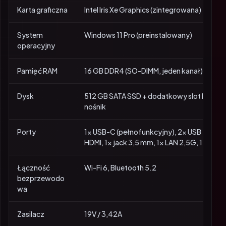
Karta graficzna
Intel Iris Xe Graphics (zintegrowana)
System
Windows 11 Pro (preinstalowany)
operacyjny
Pamięć RAM
16 GB DDR4 (SO-DIMM, jeden kanał)
Dysk
512 GB SATA SSD + dodatkowy slot M.2 224
nośnik
Porty
1× USB-C (pełnofunkcyjny), 2× USB 2.0, 2×
HDMI, 1× jack 3,5 mm, 1× LAN 2,5G, 1× DC-i
Łączność
Wi-Fi 6, Bluetooth 5.2
bezprzewodo
wa
Zasilacz
19V / 3,42A