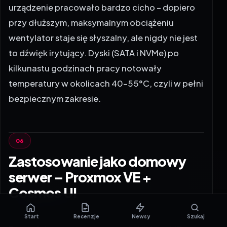
urządzenie pracowało bardzo cicho – dopiero
przy dłuższym, maksymalnym obciążeniu
wentylator staje się słyszalny, ale nigdy nie jest
to dźwięk irytujący. Dyski (SATA i NVMe) po
kilkunastu godzinach pracy notowały
temperatury w okolicach 40–55°C, czyli w pełni
bezpiecznym zakresie.
Zastosowanie jako domowy
serwer – Proxmox VE +
Cosmos UI
Start
Recenzje
Newsy
Szukaj