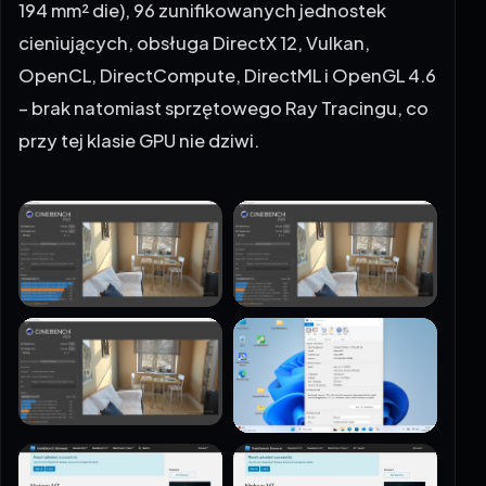
194 mm² die), 96 zunifikowanych jednostek
cieniujących, obsługa DirectX 12, Vulkan,
OpenCL, DirectCompute, DirectML i OpenGL 4.6
– brak natomiast sprzętowego Ray Tracingu, co
przy tej klasie GPU nie dziwi.