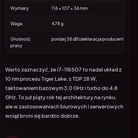
Wymiary
116 × 107 × 36 mm
Waga
478 g
Głośność
poniżej 38 dB (deklaracja producenta)
pracy
Warto zaznaczyć, że i7-1185G7 to nadal układ z
10 nm procesu Tiger Lake, z TDP 28 W,
taktowaniem bazowym 3,0 GHz i turbo do 4,8
GHz. To już piąty rok tej architektury na rynku,
ale w zastosowaniach biurowych i serwerowych
wciąż broni się bardzo dobrze.