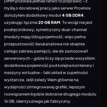
DIMM pozwala jednak łatwo to poprawić – z
myślą o docelowej pracy jako serwer Proxmox
dołożyłem dodatkowy moduł
4 GB DDR4
,
uzyskując łącznie
20 GB RAM
. To wciąż nie jest
podręcznikowy, symetryczny dual-channel
(moduły mają różną pojemność, więc pełna
przepustowość dwukanałowa nie obejmie
całego zakresu pamięci), ale do zastosowań
serwerowych – gdzie liczy się przede wszystkim
dodatkowa pojemność pod kolejne kontenery i
maszyny wirtualne – taki układ w zupełności
wystarcza. Jeśli zależy Wam głównie na
wydajności zintegrowanej grafiki, lepszym
rozwiązaniem będzie dobranie drugiego modułu
16 GB, identycznego jak fabryczny.