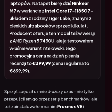
laptopów. Na tapet bierę dziś
Ninkear
M7
w wariancie z
Intel Core i7-1185G7
–
układem z rodziny Tiger Lake, znanym z
cienkich ultrabooków sprzed kilku lat.
Producent oferuje ten model też w wersji
z AMD Ryzen 5 7430U, ale ja testowałem
właśnie wariant intelowski. Jego
promocyjna cena na dzień pisania
recenzji to
€399,99
(cena regularna to
€699,99).
Sprzęt spędził u mnie dłuższy czas – nie tylko
przepuściłem go przez serię benchmarków, ale
też zainstalowałem na nim
Proxmox VE
i