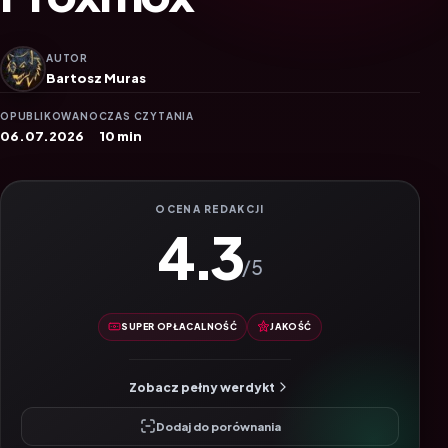
AUTOR
Bartosz Muras
OPUBLIKOWANO
CZAS CZYTANIA
06.07.2026
10 min
OCENA REDAKCJI
4.3
/5
SUPER OPŁACALNOŚĆ
JAKOŚĆ
Zobacz pełny werdykt
Dodaj do porównania