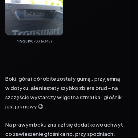
IMG 20190703 163459
Boki, góra i dół obite zostały gumą.. przyjemną
w dotyku, ale niestety szybko zbiera brud – na
szczęście wystarczy wilgotna szmatka i głośnik
jest jak nowy 😉 .
Na prawym boku znalazł się dodatkowo uchwyt
do zawieszenie głośnika np. przy spodniach.