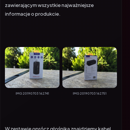
zawierającym wszystkie najważniejsze
informacje o produkcie.
IMG 20190703 162741
IMG 20190703 162751
W zestawie oprócz głośnika znajdziemy kabel