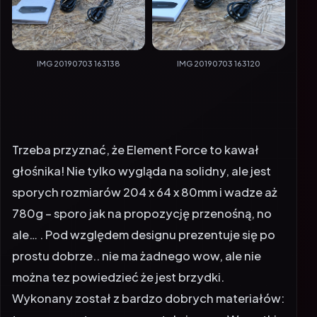
IMG 20190703 163138
IMG 20190703 163120
Trzeba przyznać, że Element Force to kawał
głośnika! Nie tylko wygląda na solidny, ale jest
sporych rozmiarów 204 x 64 x 80mm i wadze aż
780g – sporo jak na propozycję przenośną, no
ale… . Pod względem designu prezentuje się po
prostu dobrze.. nie ma żadnego wow, ale nie
można tez powiedzieć że jest brzydki.
Wykonany został z bardzo dobrych materiałów: