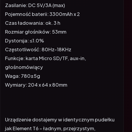
Zasilanie: DC 5V/3A (max)
Pojemność baterii: 3300mAh x 2
Czas ładowania: ok. 3 h
Rozmiar głośników: 53mm
Dystorsja: ≤1.0%
Częstotliwość: 80Hz-18KHz
Funkcje: karta Micro SD/TF, aux-in,
głośnomówiący
Waga: 780±5g
Wymiary: 204 x 64 x 80mm
Urządzenie dostajemy w identycznym pudełku
jak Element T6 – ładnym, przejrzystym,