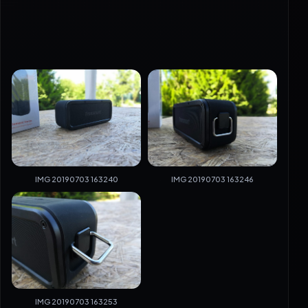
IMG 20190703 163240
IMG 20190703 163246
IMG 20190703 163253