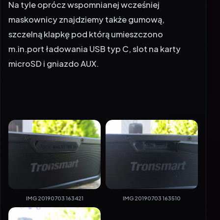
Na tyle oprócz wspomnianej wcześniej
maskownicy znajdziemy także gumową,
szczelną klapkę pod którą umieszczono
m.in.port ładowania USB typ C, slot na karty
microSD i gniazdo AUX.
IMG 20190703 163421
IMG 20190703 163510