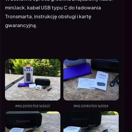
miniJack, kabel USB typu C do ładowania
Tronsmarta, instrukcję obsługi i kartę
gwarancyjną.
IMG 20190703 163021
IMG 20190703 163109