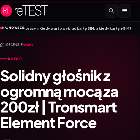
Przejdź do treści
•
NAJNOWSZE
dy warto wybrać kartę SIM, a kiedy kartę eSIM? Poradnik Mobile Vikings
Wrac
/
RECENZJE
/
Audio
AUDIO
Solidny głośnik z
ogromną mocą za
200zł | Tronsmart
Element Force