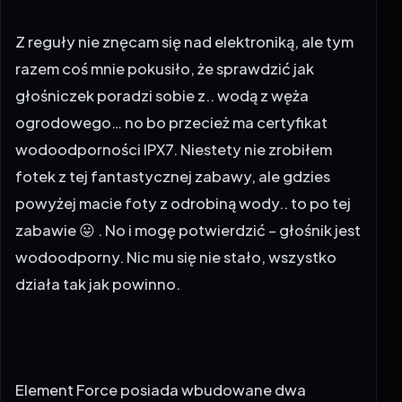
Z reguły nie znęcam się nad elektroniką, ale tym
razem coś mnie pokusiło, że sprawdzić jak
głośniczek poradzi sobie z.. wodą z węża
ogrodowego… no bo przecież ma certyfikat
wodoodporności IPX7. Niestety nie zrobiłem
fotek z tej fantastycznej zabawy, ale gdzies
powyżej macie foty z odrobiną wody.. to po tej
zabawie 😛 . No i mogę potwierdzić – głośnik jest
wodoodporny. Nic mu się nie stało, wszystko
działa tak jak powinno.
Element Force posiada wbudowane dwa