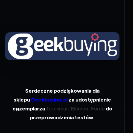
Serdeczne podziękowania dla
sklepu
Geekbuying.pl
za udostępnienie
egzemplarza
Tronsmart Element Force
do
przeprowadzenia testów.