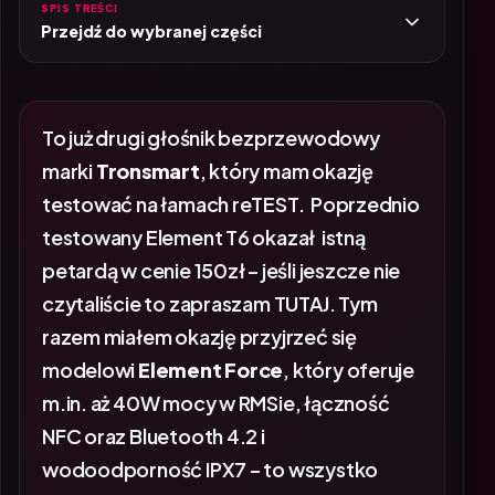
SPIS TREŚCI
Przejdź do wybranej części
To już drugi głośnik bezprzewodowy
marki
Tronsmart
, który mam okazję
testować na łamach reTEST. Poprzednio
testowany Element T6 okazał istną
petardą w cenie 150zł – jeśli jeszcze nie
czytaliście to zapraszam
TUTAJ
. Tym
razem miałem okazję przyjrzeć się
modelowi
Element Force
, który oferuje
m.in. aż 40W mocy w RMSie, łączność
NFC oraz Bluetooth 4.2 i
wodoodporność IPX7 – to wszystko