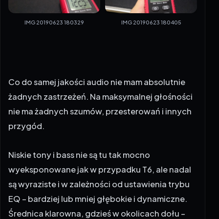
IMG 20190623 180329
IMG 20190623 180405
Co do samej jakości audio nie mam absolutnie
żadnych zastrzeżeń. Na maksymalnej głośności
nie ma żadnych szumów, przesterowań i innych
przygód.
Niskie tony i bass nie są tu tak mocno
wyeksponowane jak w przypadku T6, ale nadal
są wyraziste i w zależności od ustawienia trybu
EQ – bardziej lub mniej głębokie i dynamiczne.
Średnica klarowna, gdzieś w okolicach dołu –