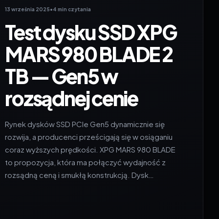
13 września 2025
•
4 min czytania
Test dysku SSD XPG
MARS 980 BLADE 2
TB — Gen5 w
rozsądnej cenie
Rynek dysków SSD PCIe Gen5 dynamicznie się
rozwija, a producenci prześcigają się w osiąganiu
coraz wyższych prędkości. XPG MARS 980 BLADE
to propozycja, która ma połączyć wydajność z
rozsądną ceną i smukłą konstrukcją. Dysk…