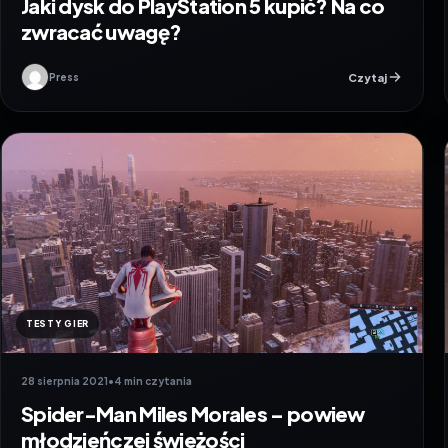
Jaki dysk do PlayStation 5 kupić? Na co
zwracać uwagę?
Czytaj
Press
TESTY GIER
28 sierpnia 2021
•
4 min czytania
Spider-Man Miles Morales – powiew
młodzieńczej świeżości