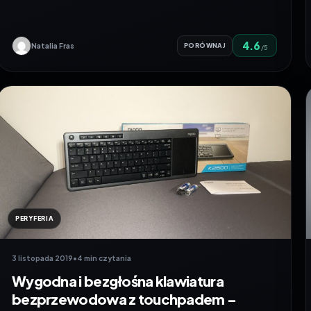
4.6
Natalia Fras
PORÓWNAJ
/5
PERYFERIA
3 listopada 2019
•
4 min czytania
Wygodna i bezgłośna klawiatura
bezprzewodowa z touchpadem –