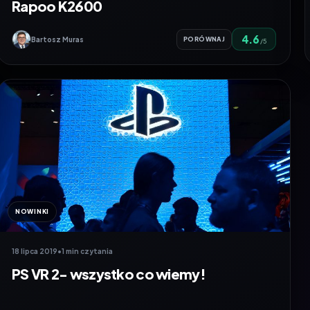
Rapoo K2600
4.6
Bartosz Muras
PORÓWNAJ
/5
NOWINKI
18 lipca 2019
•
1 min czytania
PS VR 2- wszystko co wiemy!