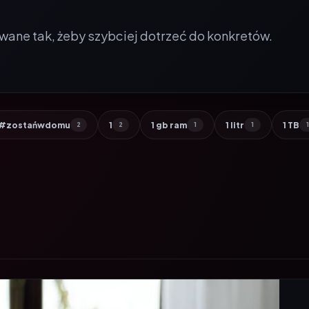
wane tak, żeby szybciej dotrzeć do konkretów.
#zostańwdomu
1
1 gb ram
1 litr
1 TB
2
2
1
1