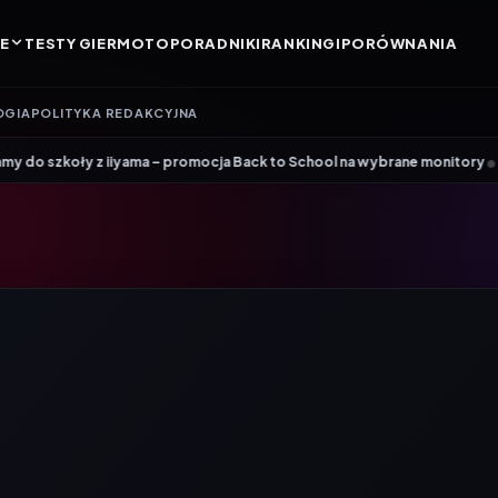
E
TESTY GIER
MOTO
PORADNIKI
RANKINGI
PORÓWNANIA
OGIA
POLITYKA REDAKCYJNA
•
ck to School na wybrane monitory
Patriot i ROG łączą siły. Viper Steel