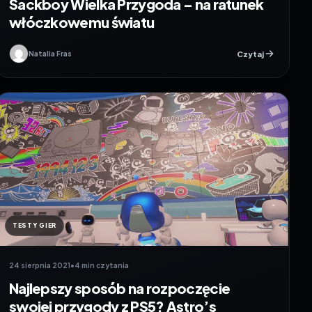
Sackboy Wielka Przygoda – na ratunek
włóczkowemu światu
Czytaj
Natalia Fras
TESTY GIER
24 sierpnia 2021
•
4 min czytania
Najlepszy sposób na rozpoczęcie
swojej przygody z PS5? Astro’s