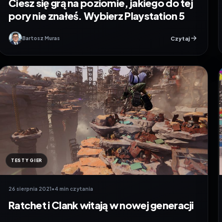
Ciesz się grą na poziomie, jakiego do tej
pory nie znałeś. Wybierz Playstation 5
Czytaj
Bartosz Muras
TESTY GIER
26 sierpnia 2021
•
4 min czytania
Ratchet i Clank witają w nowej generacji