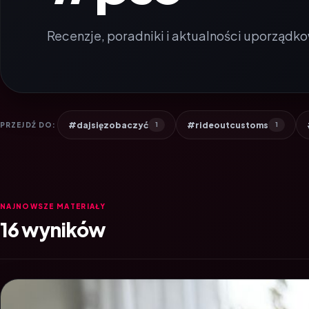
Recenzje, poradniki i aktualności uporządko
#dajsięzobaczyć
#rideoutcustoms
PRZEJDŹ DO:
1
1
NAJNOWSZE MATERIAŁY
16 wyników