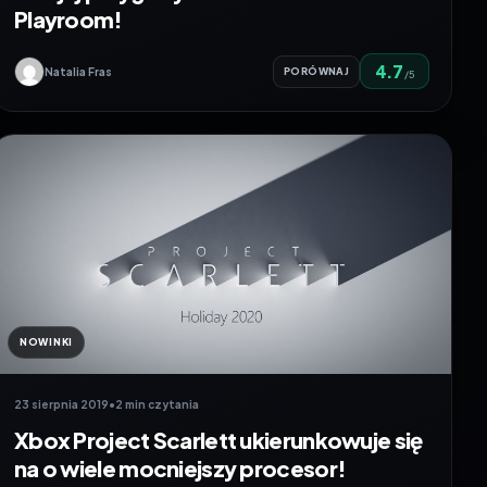
Playroom!
4.7
Natalia Fras
PORÓWNAJ
/5
NOWINKI
23 sierpnia 2019
•
2 min czytania
Xbox Project Scarlett ukierunkowuje się
na o wiele mocniejszy procesor!