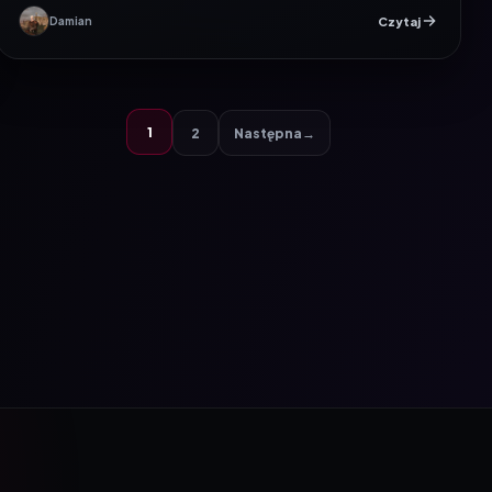
Czytaj
Damian
1
2
Następna
→