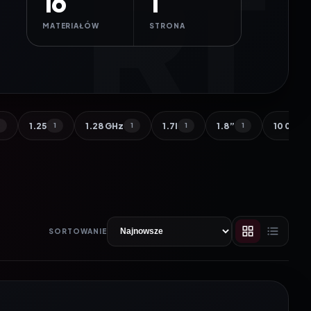
16
1
MATERIAŁÓW
STRONA
1.25
1.28 GHz
1.7l
1.8”
10 000 
1
1
1
1
1
SORTOWANIE