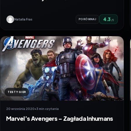
4.3
Natalia Fras
PORÓWNAJ
/5
TESTY GIER
20 września 2020
•
3 min czytania
Marvel’s Avengers – Zagłada Inhumans