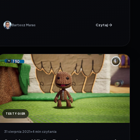
Czytaj
Bartosz Muras
TESTY GIER
31 sierpnia 2021
•
4 min czytania