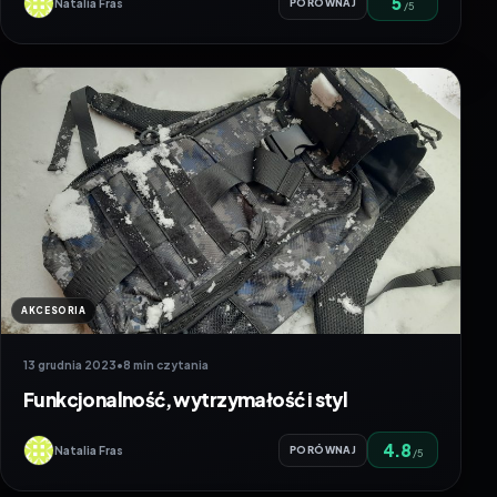
5
Natalia Fras
PORÓWNAJ
/5
AKCESORIA
13 grudnia 2023
•
8 min czytania
Funkcjonalność, wytrzymałość i styl
4.8
Natalia Fras
PORÓWNAJ
/5