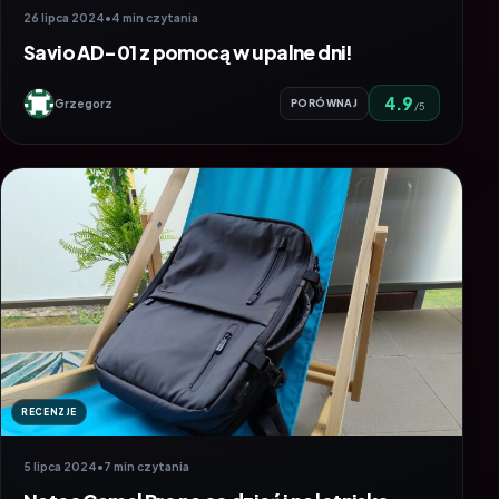
26 lipca 2024
•
4 min czytania
Savio AD-01 z pomocą w upalne dni!
4.9
Grzegorz
PORÓWNAJ
/5
RECENZJE
5 lipca 2024
•
7 min czytania