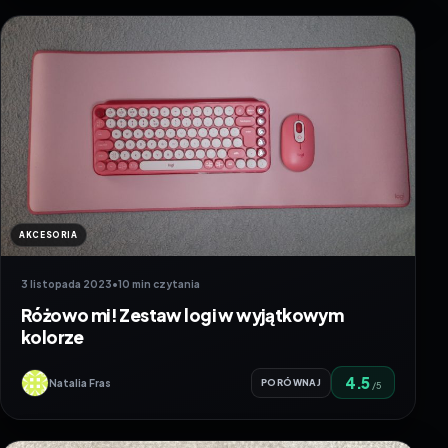
AKCESORIA
3 listopada 2023
•
10 min czytania
Różowo mi! Zestaw logi w wyjątkowym
kolorze
4.5
Natalia Fras
PORÓWNAJ
/5