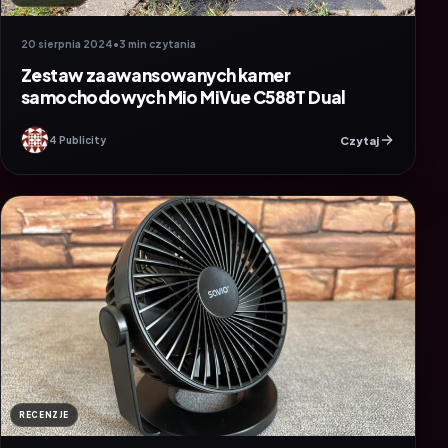
20 sierpnia 2024
•
3 min czytania
Zestaw zaawansowanych kamer
samochodowych Mio MiVue C588T Dual
Czytaj
4 Publicity
RECENZJE