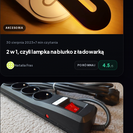
AKCESORIA
30 sierpnia 2023
•
7 min czytania
2 w 1, czyli lampka na biurko z ładowarką
4.5
Natalia Fras
PORÓWNAJ
/5