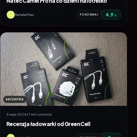
Natec Camel Pro na co dzień i na lotnisko
4.9
Natalia Fras
PORÓWNAJ
/5
AKCESORIA
3 maja 2024
•
7 min czytania
Recenzja ładowarki od Green Cell