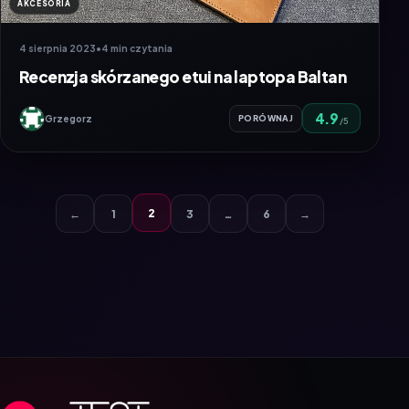
AKCESORIA
4 sierpnia 2023
•
4 min czytania
Recenzja skórzanego etui na laptopa Baltan
4.9
Grzegorz
PORÓWNAJ
/5
2
←
1
3
…
6
→