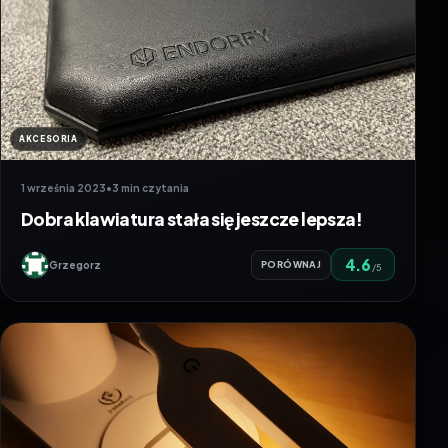
AKCESORIA
1 września 2023
•
3 min czytania
Dobra klawiatura stała się jeszcze lepsza!
4.6
Grzegorz
PORÓWNAJ
/5