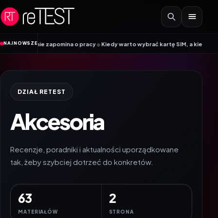
Przejdź do treści
•
NAJNOWSZE
ina o pracy
Kiedy warto wybrać kartę SIM, a kiedy kartę eSIM? Poradnik Mob
DZIAŁ RETEST
Akcesoria
Recenzje, poradniki i aktualności uporządkowane
tak, żeby szybciej dotrzeć do konkretów.
63
2
MATERIAŁÓW
STRONA