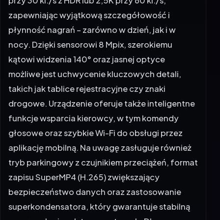
płynność nagrań – zarówno w dzień, jak i w
nocy. Dzięki sensorowi 8 Mpix, szerokiemu
kątowi widzenia 140° oraz jasnej optyce
możliwe jest uchwycenie kluczowych detali,
takich jak tablice rejestracyjne czy znaki
drogowe. Urządzenie oferuje także inteligentne
funkcje wsparcia kierowcy, w tym komendy
głosowe oraz szybkie Wi-Fi do obsługi przez
aplikację mobilną. Na uwagę zasługuje również
tryb parkingowy z czujnikiem przeciążeń, format
zapisu SuperMP4 (H.265) zwiększający
bezpieczeństwo danych oraz zastosowanie
superkondensatora, który gwarantuje stabilną
pracę w skrajnych temperaturach. Dla
użytkowników poszukujących pełnego zestawu