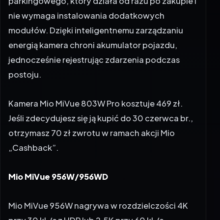
modułów. Dzięki inteligentnemu zarządzaniu
energią kamera chroni akumulator pojazdu,
jednocześnie rejestrując zdarzenia podczas
postoju.
Kamera Mio MiVue 803W Pro kosztuje 469 zł.
Jeśli zdecydujesz się ją kupić do 30 czerwca br.,
otrzymasz 70 zł zwrotu w ramach akcji
Mio
„Cashback”.
Mio MiVue 956W/956WD
Mio MiVue 956W nagrywa w rozdzielczości 4K
przy 30 kl./s z HDR lub 2,5K przy 60 kl./s,
zapewniając wyjątkową szczegółowość i