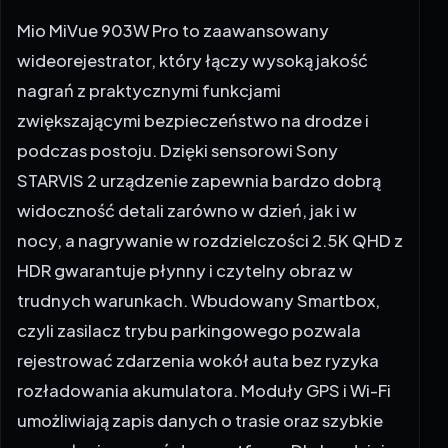
wideorejestrator, który łączy wysoką jakość
nagrań z praktycznymi funkcjami
zwiększającymi bezpieczeństwo na drodze i
podczas postoju. Dzięki sensorowi Sony
STARVIS 2 urządzenie zapewnia bardzo dobrą
widoczność detali zarówno w dzień, jak i w
nocy, a nagrywanie w rozdzielczości 2.5K QHD z
HDR gwarantuje płynny i czytelny obraz w
trudnych warunkach. Wbudowany Smartbox,
czyli zasilacz trybu parkingowego pozwala
rejestrować zdarzenia wokół auta bez ryzyka
rozładowania akumulatora. Moduły GPS i Wi-Fi
umożliwiają zapis danych o trasie oraz szybkie
przesyłanie nagrań do smartfona. Dla bardziej
wymagających użytkowników dostępna jest