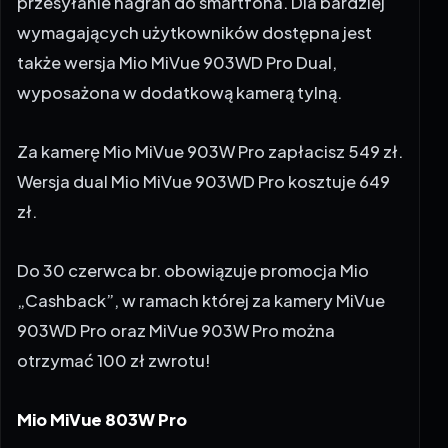
także wersja Mio MiVue 903WD Pro Dual,
wyposażona w dodatkową kamerą tylną.
Za kamerę Mio MiVue 903W Pro zapłacisz 549 zł.
Wersja dual Mio MiVue 903WD Pro kosztuje 649
zł.
Do 30 czerwca br. obowiązuje promocja
Mio
„Cashback”
, w ramach której za kamery MiVue
903WD Pro oraz MiVue 903W Pro można
otrzymać 100 zł zwrotu!
Mio MiVue 803W Pro
Mio MiVue 803W Pro to nowoczesna kamera