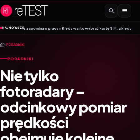
Przejdź do treści
•
NAJNOWSZE
e zapomina o pracy
Kiedy warto wybrać kartę SIM, a kiedy kartę eSIM? Pora
/
PORADNIKI
PORADNIKI
Nie tylko
fotoradary –
odcinkowy pomiar
prędkości
obejmuje kolejne