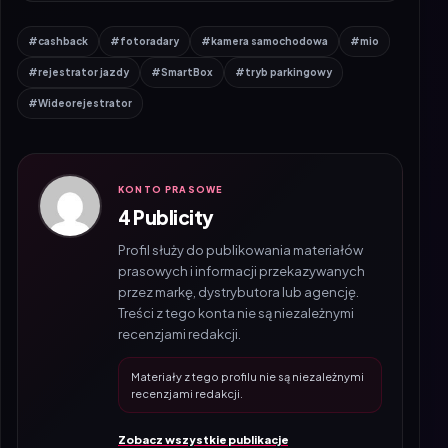
#cashback
#fotoradary
#kamera samochodowa
#mio
#rejestrator jazdy
#SmartBox
#tryb parkingowy
#Wideorejestrator
KONTO PRASOWE
4 Publicity
Profil służy do publikowania materiałów
prasowych i informacji przekazywanych
przez markę, dystrybutora lub agencję.
Treści z tego konta nie są niezależnymi
recenzjami redakcji.
Materiały z tego profilu nie są niezależnymi
recenzjami redakcji.
Zobacz wszystkie publikacje