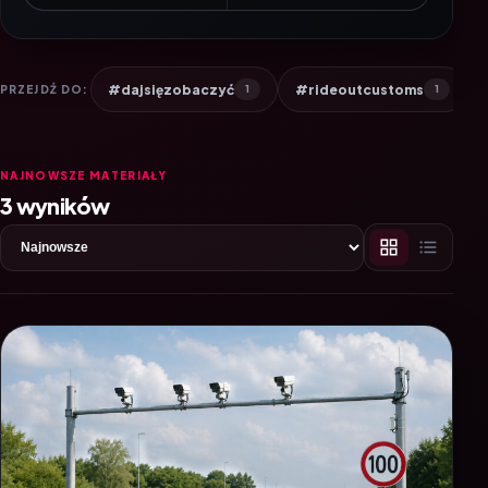
#dajsięzobaczyć
#rideoutcustoms
PRZEJDŹ DO:
1
1
NAJNOWSZE MATERIAŁY
3 wyników