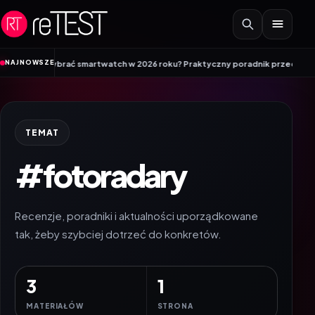
Przejdź do treści
•
NAJNOWSZE
rać smartwatch w 2026 roku? Praktyczny poradnik przed zakupem
EPOMAKER
TEMAT
#fotoradary
Recenzje, poradniki i aktualności uporządkowane
tak, żeby szybciej dotrzeć do konkretów.
3
1
MATERIAŁÓW
STRONA