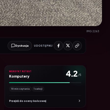
IMG 2263
Dyskusja
UDOSTĘPNIJ
4.2
WERDYKT RETEST
/5
Komputery
10 min czytania
1 sekcji
Przejdź do oceny końcowej