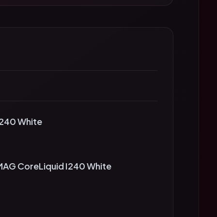
I240 White
MAG CoreLiquid I240 White