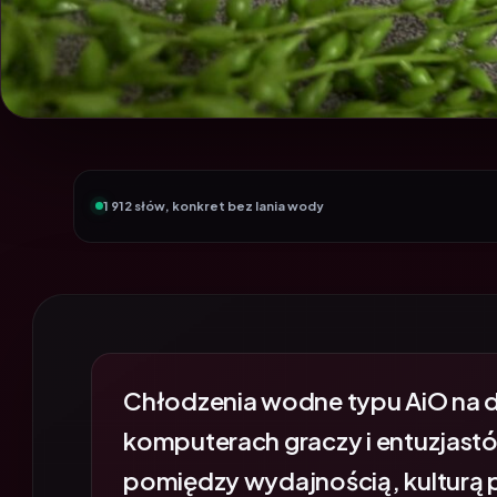
1 912 słów, konkret bez lania wody
Chłodzenia wodne typu AiO na 
komputerach graczy i entuzjastó
pomiędzy wydajnością, kulturą pr