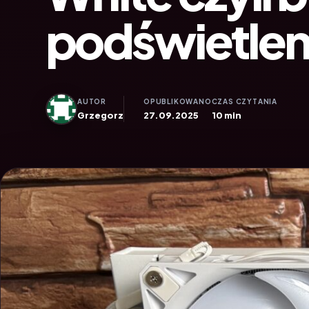
podświetle
AUTOR
OPUBLIKOWANO
CZAS CZYTANIA
Grzegorz
27.09.2025
10 min