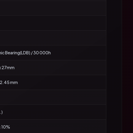
c Bearing(LDB) / 30 000h
 x 27mm
 62.45 mm
.)
± 10%