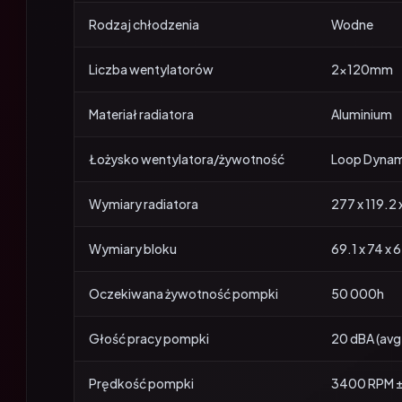
Rodzaj chłodzenia
Wodne
Liczba wentylatorów
2x120mm
Materiał radiatora
Aluminium
Łożysko wentylatora/żywotność
Loop Dynami
Wymiary radiatora
277 x 119.2
Wymiary bloku
69.1 x 74 x
Oczekiwana żywotność pompki
50 000h
Głość pracy pompki
20 dBA (avg
Prędkość pompki
3400 RPM 