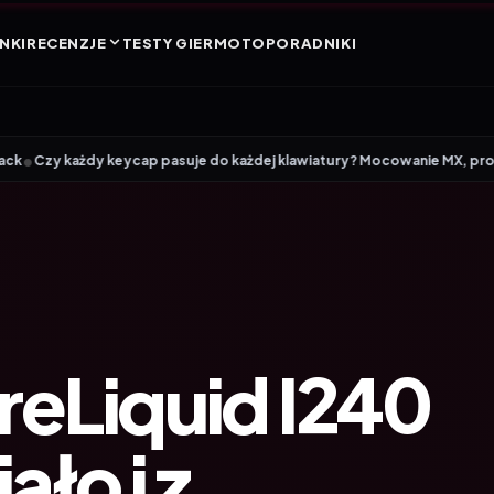
NKI
RECENZJE
TESTY GIER
MOTO
PORADNIKI
•
ap pasuje do każdej klawiatury? Mocowanie MX, profile i rozmiary
Audy
eLiquid I240
ało i z