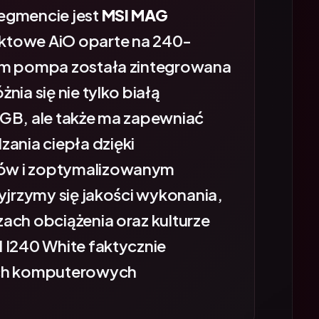
egmencie jest
MSI MAG
towe AiO oparte na 240-
ym pompa została zintegrowana
nia się nie tylko białą
RGB, ale także ma zapewniać
nia ciepła dzięki
ów i zoptymalizowanym
yjrzymy się jakości wykonania,
ach obciążenia oraz kulturze
 I240 White faktycznie
ach komputerowych