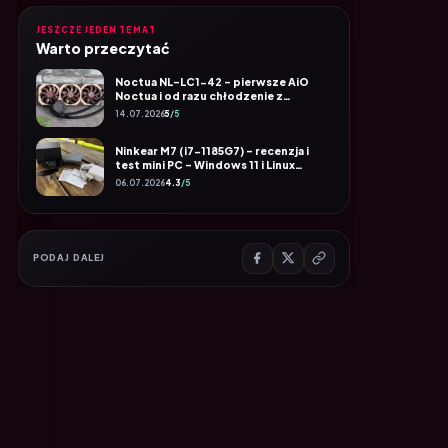
JESZCZE JEDEN TEMAT
Warto przeczytać
Noctua NL-LC1-42 – pierwsze AiO
Noctua i od razu chłodzenie z
najwyższej półki
14.07.2026
5
/5
Ninkear M7 (i7-1185G7) – recenzja i
test mini PC – Windows 11 i Linux
Proxmox
06.07.2026
4.3
/5
PODAJ DALEJ