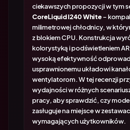
ciekawszych propozycji w tym s
CoreLiquid I240 White
– kompak
milimetrowej chłodnicy, w któr
z blokiem CPU. Konstrukcja wyróż
kolorystyką i podświetleniem A
wysoką efektywność odprowadza
usprawnionemu układowi kanał
wentylatorom. W tej recenzji prz
wydajności w różnych scenariusz
pracy, aby sprawdzić, czy model
zasługuje na miejsce w zestaw
wymagających użytkowników.