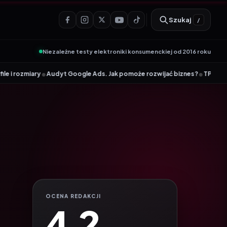
Szukaj
/
Niezależne testy elektroniki konsumenckiej od 2016 roku
•
t Google Ads. Jak pomoże rozwijać biznes?
TP-Link Archer TX23U – ma
OCENA REDAKCJI
4.2