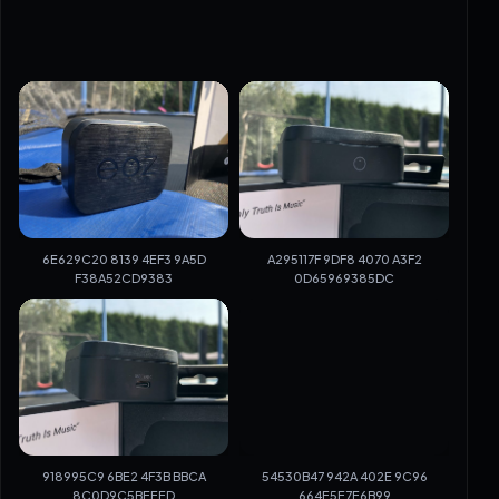
6E629C20 8139 4EF3 9A5D
A295117F 9DF8 4070 A3F2
F38A52CD9383
0D65969385DC
918995C9 6BE2 4F3B BBCA
54530B47 942A 402E 9C96
8C0D9C5BEEED
664E5E7E6B99