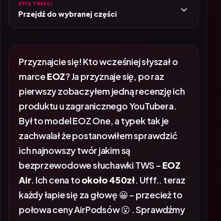
SPIS TREŚCI
Przejdź do wybranej części
Przyznajcie się! Kto wcześniej słyszał o
marce
EOZ
? Ja przyznaje się, po raz
pierwszy zobaczyłem jedną recenzję ich
produktu u zagranicznego YouTubera.
Był to model EOZ One, a typek tak je
zachwalał że postanowiłem sprawdzić
ich najnowszy twór jakim są
bezprzewodowe słuchawki TWS –
EOZ
Air
. Ich cena to
około 450zł
. Ufff.. teraz
każdy łapie się za głowę 😀 – przecież to
połowa ceny AirPodsów 😮 . Sprawdźmy