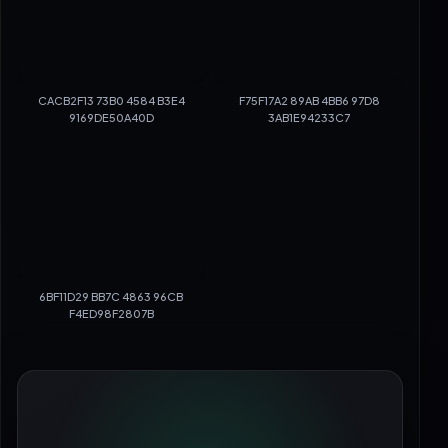
CACB2F13 73B0 4584 B3E4
F75F17A2 89AB 4BB6 97D8
9169DE50A40D
3AB1E94233C7
6BF11D29 BB7C 4863 96CB
F4ED98F2807B