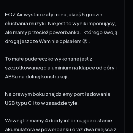
EOZ Air wystarczały mi na jakieś 5 godzin
słuchania muzyki. Nie jest to wynik imponujący,
ale mamy przecież powerbanka.. którego swoją
drogą jeszcze Wam nie opisałem 😛 .
To małe pudełeczko wykonane jest z
szczotkowanego aluminium na klapce od góry i
ABSu na dolnej konstrukcji.
Na prawym boku znajdziemy port ładowania
USB typu C i to w zasadzie tyle.
Wewnątrz mamy 4 diody informujące o stanie
akumulatora w powerbanku oraz dwa miejsca z