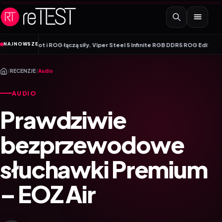
Przejdź do treści
NAJNOWSZE
OG łączą siły. Viper Steel 5 Infinite RGB DDR5 ROG Edition oferuje taktowani
/
RECENZJE
/
Audio
AUDIO
Prawdziwie
bezprzewodowe
słuchawki Premium
– EOZ Air