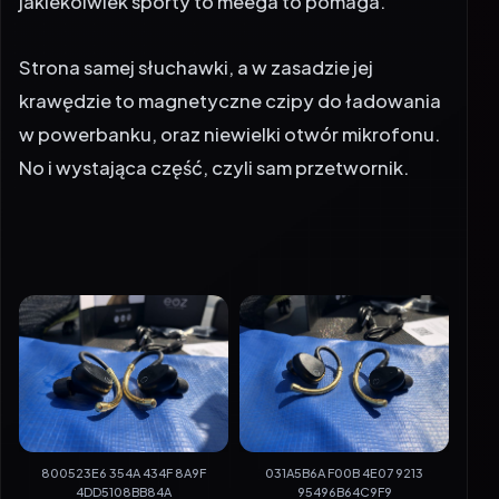
jakiekolwiek sporty to meega to pomaga.
Strona samej słuchawki, a w zasadzie jej
krawędzie to magnetyczne czipy do ładowania
w powerbanku, oraz niewielki otwór mikrofonu.
No i wystająca część, czyli sam przetwornik.
800523E6 354A 434F 8A9F
031A5B6A F00B 4E07 9213
4DD5108BB84A
95496B64C9F9