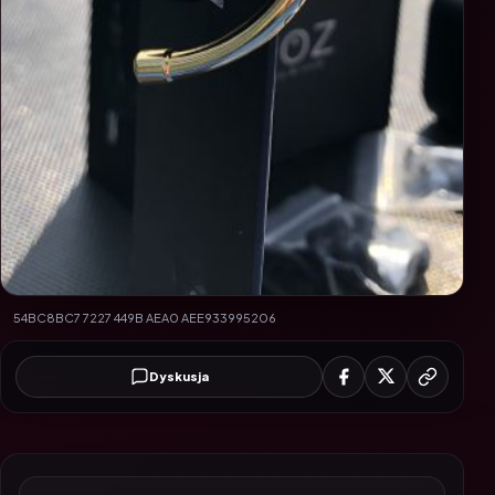
54BC8BC7 7227 449B AEA0 AEE933995206
Dyskusja