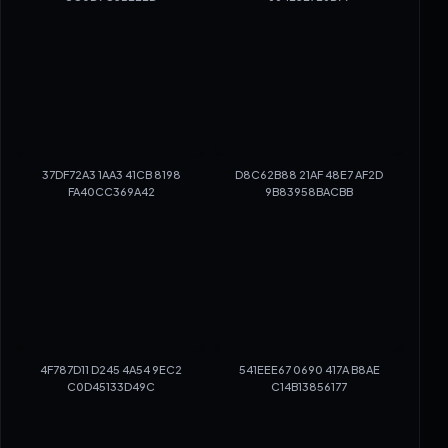
37DF72A3 1AA3 41CB 8198
D8C62B88 21AF 48E7 AF2D
FA40CC369A42
9B83958BACBB
4F787D11 D245 4A54 9EC2
541EEE67 0690 417A B8AE
C0D45133D49C
C14B13856177