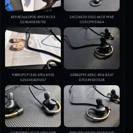
AE94E26A DF3E 4903 8C53
24CD6E30 0102 46CE 9F6E
D2454083873E
C03CF9131A54
94B92FCF 1345 47E6 892E
05BA2F95 6E8C 4516 8547
5250A5AD0057
D7534943C528
CC8DD8F2 4CC9 47E3 A77F
B4EC98C9 F410 43CF 842E