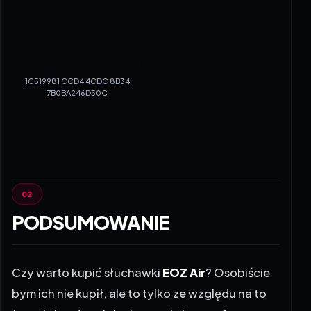
1C519981 CCD4 4CDC 8B34
7B0BA246D30C
PODSUMOWANIE
Czy warto kupić słuchawki
EOZ Air
? Osobiście
bym ich nie kupił, ale to tylko ze względu na to