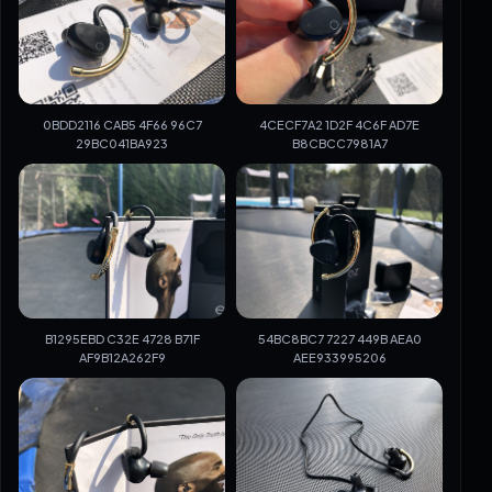
0BDD2116 CAB5 4F66 96C7
4CECF7A2 1D2F 4C6F AD7E
29BC041BA923
B8CBCC7981A7
B1295EBD C32E 4728 B71F
54BC8BC7 7227 449B AEA0
AF9B12A262F9
AEE933995206