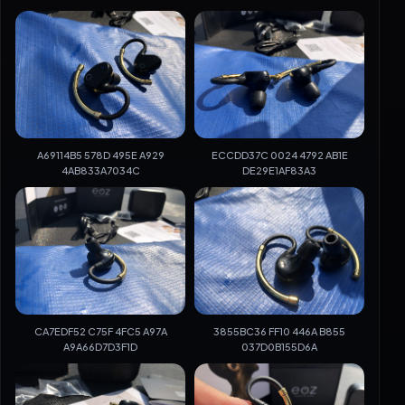
A69114B5 578D 495E A929
ECCDD37C 0024 4792 AB1E
4AB833A7034C
DE29E1AF83A3
CA7EDF52 C75F 4FC5 A97A
3855BC36 FF10 446A B855
A9A66D7D3F1D
037D0B155D6A