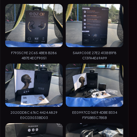
F7935C9E 2C65 4BE8 B286
5AA9C00E 27E2 413B B1F8
4B7E4ECF9051
C13FA4E69A99
2020DD8C 676C 4424 A829
EE0997CD 16E9 4DBE B334
E0CD3033BD03
F1F5BB3C7B5B