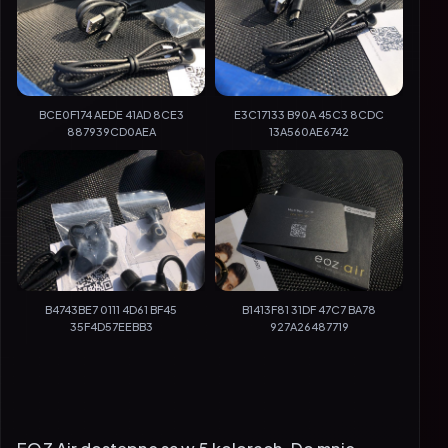
BCE0F174 AEDE 41AD 8CE3
E3C17133 B90A 45C3 8CDC
887939CD0AEA
13A560AE6742
B4743BE7 0111 4D61 BF45
B1413F81 31DF 47C7 BA78
35F4D57EEBB3
927A26487719