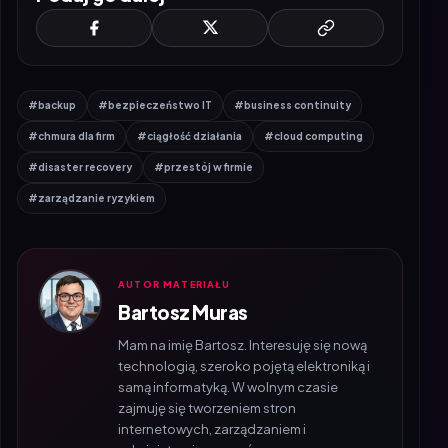
#backup
#bezpieczeństwo IT
#business continuity
#chmura dla firm
#ciągłość działania
#cloud computing
#disaster recovery
#przestój w firmie
#zarządzanie ryzykiem
AUTOR MATERIAŁU
Bartosz Muras
Mam na imię Bartosz. Interesuję się nową
technologią, szeroko pojętą elektroniką i
samą informatyką. W wolnym czasie
zajmuję się tworzeniem stron
internetowych, zarządzaniem i
administracją serwerów oraz
serwiowaniem urządzeń elektronicznych