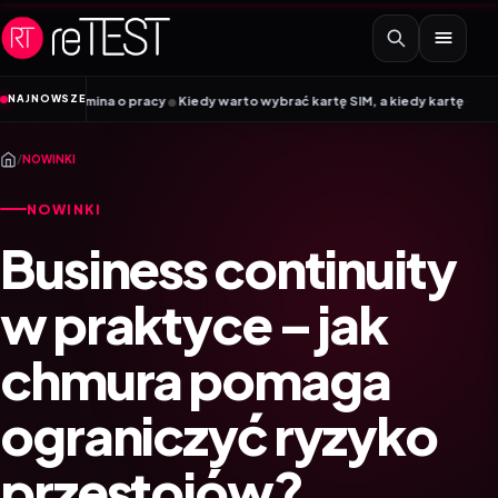
Przejdź do treści
•
NAJNOWSZE
ina o pracy
Kiedy warto wybrać kartę SIM, a kiedy kartę eSIM? Poradnik Mob
/
NOWINKI
NOWINKI
Business continuity
w praktyce – jak
chmura pomaga
ograniczyć ryzyko
przestojów?