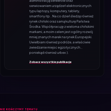
typu laptopy, komputery, tablety,
smartfony itp. . Na co dzień śledzę również
rynek chiński oraz samą kulturę Państwa
Środka. Współpracuję z wieloma chińskimi
markami, a moim celem jest ogólny rozwój
mniej znanych marek na rynek Europejski.
Uwielbiam również podróże, a właściwie
zwiedzanie miejsc egzotycznych...
poniekąd również urbex :).
Zobacz wszystkie publikacje
NIE KOŃCZYMY TEMATU
Czytaj także