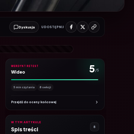
Dyskusja
UDOSTĘPNIJ
5
WERDYKT RETEST
/5
Wideo
5 min czytania
8 sekcji
Przejdź do oceny końcowej
W TYM ARTYKULE
8
Spis treści