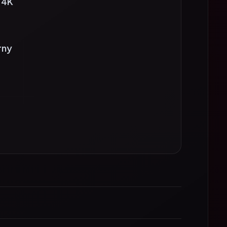
rny
as w dość małym prostokątnym