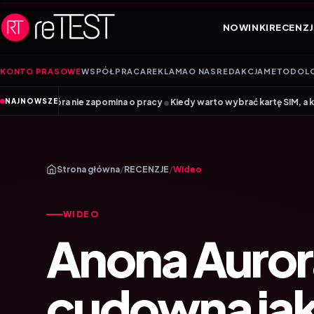
Przejdź do treści
NOWINKI
RECENZJ
KONTO PRASOWE
WSPÓŁPRACA
REKLAMA
O NAS
REDAKCJA
METODOL
•
e zapomina o pracy
Kiedy warto wybrać kartę SIM, a kiedy kartę eSIM? Po
NAJNOWSZE
Strona główna
/
RECENZJE
/
Wideo
WIDEO
Anona Auror
cudowna ja