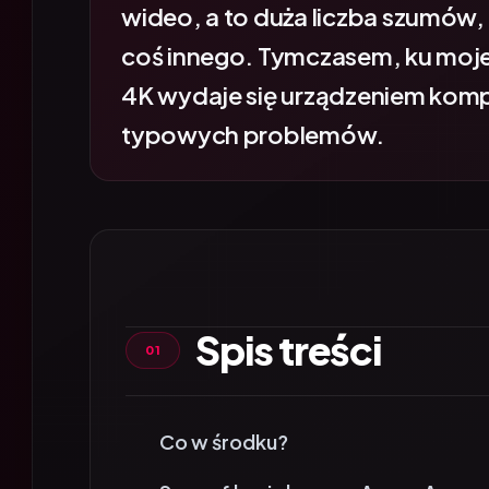
coś innego. Tymczasem, ku moje
4K wydaje się urządzeniem ko
typowych problemów.
Spis treści
Co w środku?
Specyfikacja kamery Anona Aurora