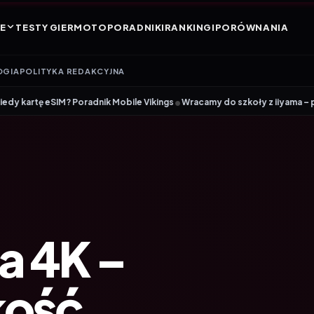
E
TESTY GIER
MOTO
PORADNIKI
RANKINGI
PORÓWNANIA
OGIA
POLITYKA REDAKCYJNA
•
radnik Mobile Vikings
Wracamy do szkoły z iiyama – promocja Back to 
a 4K –
kość