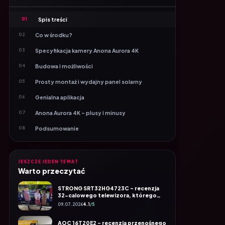
01
Spis treści
02
Co w środku?
03
Specyfikacja kamery Anona Aurora 4K
04
Budowa i możliwości
05
Prosty montaż i wydajny panel solarny
06
Genialna aplikacja
07
Anona Aurora 4K – plusy i minusy
08
Podsumowanie
JESZCZE JEDEN TEMAT
Warto przeczytać
STRONG SRT32HG4723C – recenzja
32-calowego telewizora, którego
pokochają kamperowicze
09.07.2026
4.1
/5
AOC 16T20E2 – recenzja przenośnego
monitora IPS Full HD, lekki, praktyczny
i tani