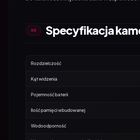
Specyfikacja kam
Rozdzielczość
Kąt widzenia
Pojemność baterii
Ilość pamięci wbudowanej
Wodoodporność
Wymagania systemowe (aplikacja)