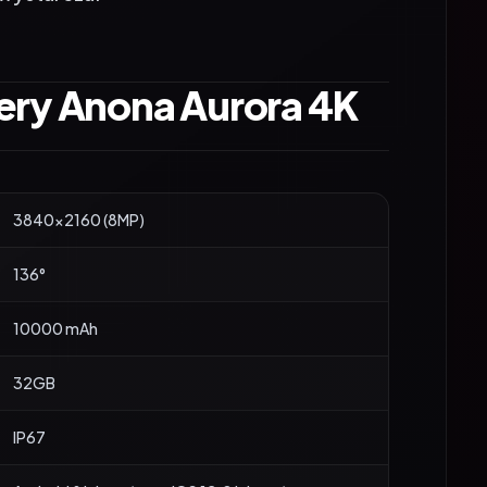
ery Anona Aurora 4K
3840×2160 (8MP)
136°
10000 mAh
32GB
IP67
Android 8 lub wyższy / iOS 12.0 lub wyższy