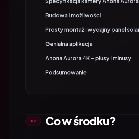
Budowa i możliwości
Prosty montaż i wydajny panel sola
Genialna aplikacja
Anona Aurora 4K – plusy i minusy
Podsumowanie
Co w środku?
Kamera Anona Aurora 4K przychodzi do n