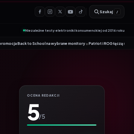
Szukaj
/
Niezależne testy elektroniki konsumenckiej od 2016 roku
•
School na wybrane monitory
Patriot i ROG łączą siły. Viper Steel 5 Infi
OCENA REDAKCJI
5
/5