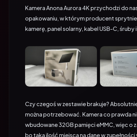
opakowaniu, w którym producent sprytnie 
kamerę, panel solarny, kabel USB-C, śruby 
Czy czegoś w zestawie brakuje? Absolutni
można potrzebować. Kamera co prawda nie 
wbudowane 32GB pamięci eMMC, więc o zak
bo taka ilość miejsca na dane w zupełności