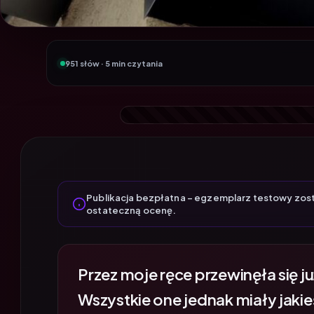
951 słów · 5 min czytania
Publikacja bezpłatna – egzemplarz testowy zos
ostateczną ocenę.
Przez
moje ręce
przewinęła się j
Wszystkie one jednak miały jakie
wideo, a to duża liczba szumów, a