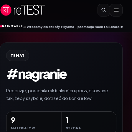
Przejdź do treści
•
NAJNOWSZE
amy do szkoły z iiyama – promocja Back to School na wybrane monitory
Pat
TEMAT
#nagranie
Recenzje, poradniki i aktualności uporządkowane
tak, żeby szybciej dotrzeć do konkretów.
9
1
MATERIAŁÓW
STRONA