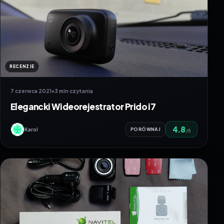
RECENZJE
7 czerwca 2021
•
3 min czytania
Elegancki Wideorejestrator Prido i7
4.8
Karol
PORÓWNAJ
/5