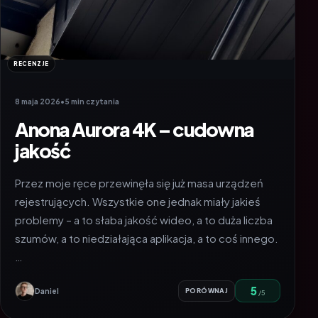
RECENZJE
8 maja 2026
•
5 min czytania
Anona Aurora 4K – cudowna
jakość
Przez moje ręce przewinęła się już masa urządzeń
rejestrujących. Wszystkie one jednak miały jakieś
problemy – a to słaba jakość wideo, a to duża liczba
szumów, a to niedziałająca aplikacja, a to coś innego.
…
5
Daniel
PORÓWNAJ
/5