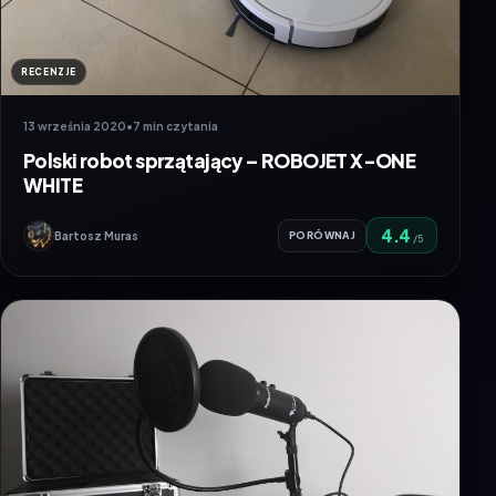
RECENZJE
13 września 2020
•
7 min czytania
Polski robot sprzątający – ROBOJET X-ONE
WHITE
4.4
Bartosz Muras
PORÓWNAJ
/5