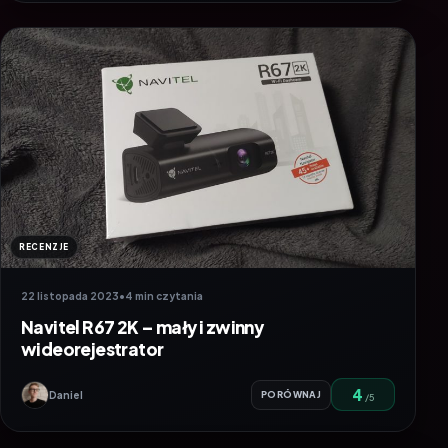
RECENZJE
22 listopada 2023
•
4 min czytania
Navitel R67 2K – mały i zwinny
wideorejestrator
4
Daniel
PORÓWNAJ
/5