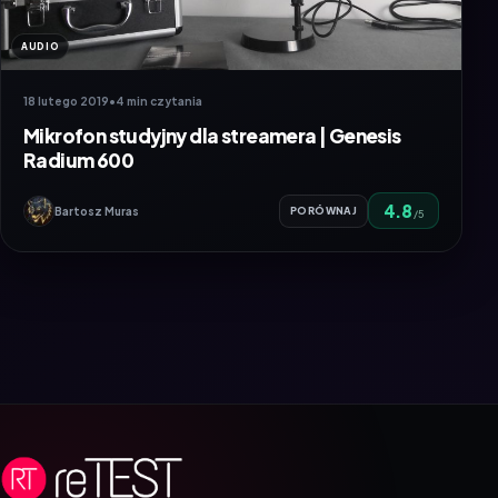
AUDIO
18 lutego 2019
•
4 min czytania
Mikrofon studyjny dla streamera | Genesis
Radium 600
4.8
Bartosz Muras
PORÓWNAJ
/5