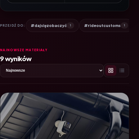
#dajsięzobaczyć
#rideoutcustoms
PRZEJDŹ DO:
1
1
NAJNOWSZE MATERIAŁY
9 wyników