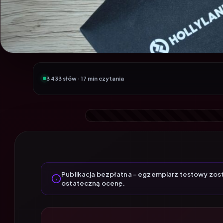
3 433 słów · 17 min czytania
Publikacja bezpłatna – egzemplarz testowy zos
ostateczną ocenę.
Rynek bezprzewodowych mikro