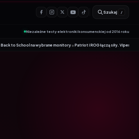
Szukaj
/
Niezależne testy elektroniki konsumenckiej od 2016 roku
•
brane monitory
Patriot i ROG łączą siły. Viper Steel 5 Infinite RGB DDR