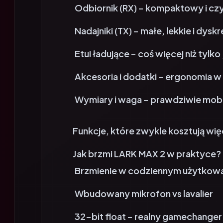
Nadajniki (TX) – małe, lekkie i dysk
Etui ładujące – coś więcej niż tylk
Akcesoria i dodatki – ergonomia w
Wymiary i waga – prawdziwie mob
Funkcje, które zwykle kosztują wię
Jak brzmi LARK MAX 2 w praktyce?
Brzmienie w codziennym użytkow
Wbudowany mikrofon vs lavalier
32-bit float – realny gamechanger