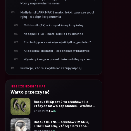
04
Hollyland LARK MAX 2 mały, lekki, zawsze pod
ręką – design i ergonomia
Odbiornik (RX) – kompaktowy i czytelny
05
Nadajniki (TX) – małe, lekkie i dyskretne
06
Etui ładujące – coś więcej niż tylko „pudełko”
07
Akcesoria i dodatki – ergonomia w praktyce
08
Wymiary i waga – prawdziwie mobilny system
09
10
Funkcje, które zwykle kosztują więcej
11
Jak brzmi LARK MAX 2 w praktyce?
Brzmienie w codziennym użytkowaniu
12
JESZCZE JEDEN TEMAT
Warto przeczytać
Wbudowany mikrofon vs lavalier
13
Baseus Eli Sport 2 to słuchawki, o
32-bit float – realny gamechanger
14
których łatwo zapomnieć. I właśnie o
to chodzi
AI Noise Cancelling i praca w terenie
15
27.07.2026
4.6
/5
16
Stabilność, zasięg i codzienna praca bez
Baseus BH1 NC – słuchawki z ANC,
nerwów
LDAC i baterią, której nie trzeba
często ładować
22.07.2026
4.3
/5
Montaż mikrofonów – klipsy czy magnesy?
17