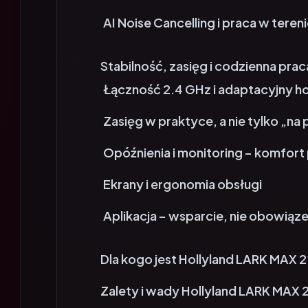
AI Noise Cancelling i praca w teren
Stabilność, zasięg i codzienna pr
Łączność 2.4 GHz i adaptacyjny h
Zasięg w praktyce, a nie tylko „na
Opóźnienia i monitoring – komfort 
Ekrany i ergonomia obsługi
Aplikacja – wsparcie, nie obowiąz
Dla kogo jest Hollyland LARK MAX 2
Zalety i wady Hollyland LARK MAX 
Ostateczny werdykt. Czy Hollylan