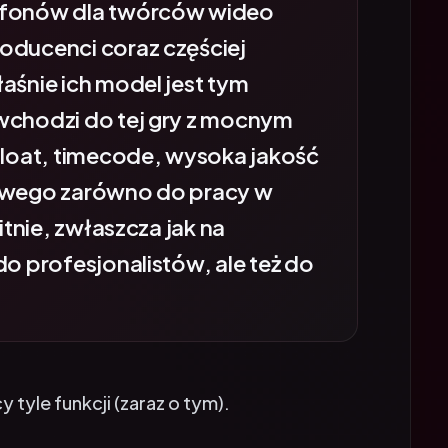
oducenci coraz częściej
aśnie ich model jest tym
wchodzi do tej gry z mocnym
loat, timecode, wysoka jakość
towego zarówno do pracy w
itnie, zwłaszcza jak na
do profesjonalistów, ale też do
y tyle funkcji (zaraz o tym).
alny, jak sugeruje producent? Sprawdźmy,