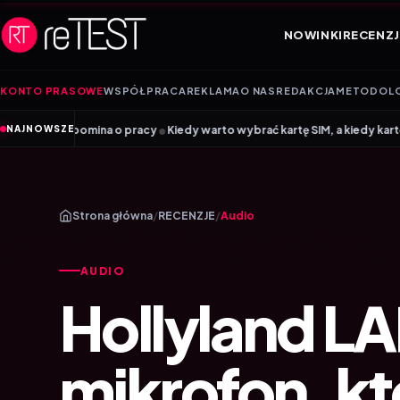
Przejdź do treści
NOWINKI
RECENZJ
KONTO PRASOWE
WSPÓŁPRACA
REKLAMA
O NAS
REDAKCJA
METODOL
•
 pracy
Kiedy warto wybrać kartę SIM, a kiedy kartę eSIM? Poradnik Mobil
NAJNOWSZE
Strona główna
/
RECENZJE
/
Audio
AUDIO
Hollyland L
mikrofon, k