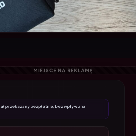
tał przekazany bezpłatnie, bez wpływu na
fonów dla twórców wideo