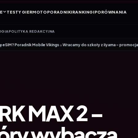
E
TESTY GIER
MOTO
PORADNIKI
RANKINGI
PORÓWNANIA
OGIA
POLITYKA REDAKCYJNA
•
e Vikings
Wracamy do szkoły z iiyama – promocja Back to School na wy
ARK MAX 2 –
tóry wybacza