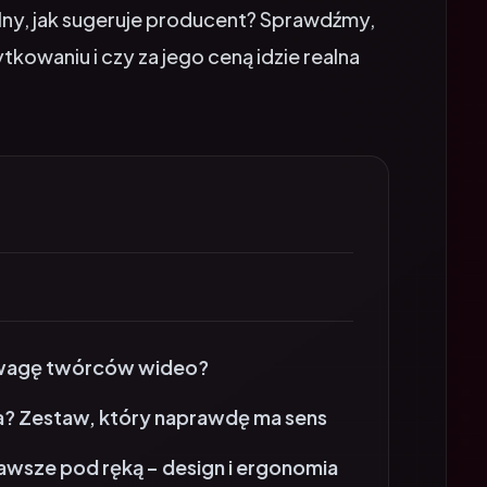
kowaniu i czy za jego ceną idzie realna
uwagę twórców wideo?
a? Zestaw, który naprawdę ma sens
zawsze pod ręką – design i ergonomia
ytelny