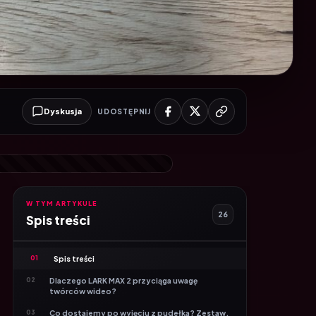
Dyskusja
UDOSTĘPNIJ
W TYM ARTYKULE
26
Spis treści
01
Spis treści
02
Dlaczego LARK MAX 2 przyciąga uwagę
twórców wideo?
03
Co dostajemy po wyjęciu z pudełka? Zestaw,
który naprawdę ma sens