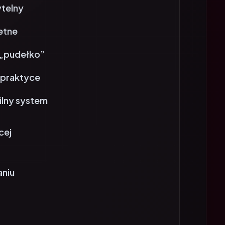
retne
o „pudełko”
 praktyce
ilny system
cej
aniu