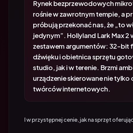
rośnie w zawrotnym tempie, a pr
próbują przekonać nas, że „to wł
jedynym”. Hollyland Lark Max 2 
zestawem argumentów: 32-bit f
dźwięku i obietnica sprzętu go
studio, jak i w terenie. Brzmi amb
urządzenie skierowane nie tylko 
twórców internetowych.
I w przystępnej cenie, jak na sprzęt oferując
Czy Lark Max 2 faktycznie jest tak uniwers