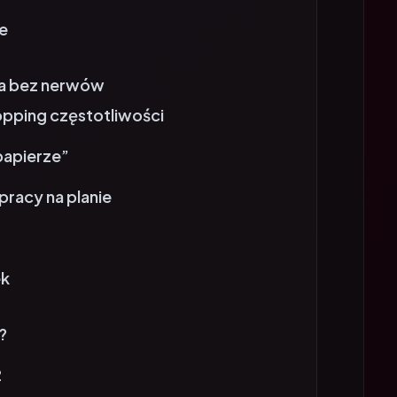
ie
aca bez nerwów
opping częstotliwości
 papierze”
pracy na planie
ek
?
2
d LARK MAX 2 to bezpieczny wybór na