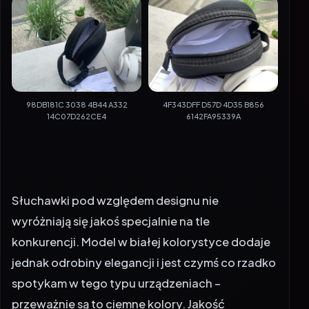
98DB181C 3038 4B44 A332
4F343DFF D57D 4D35 B856
14C07D262CE4
6142FA95339A
Słuchawki pod względem designu nie
wyróżniają się jakoś specjalnie na tle
konkurencji. Model w białej kolorystyce dodaje
jednak odrobiny elegancji i jest czymś co rzadko
spotykam w tego typu urządzeniach –
przeważnie są to ciemne kolory. Jakość