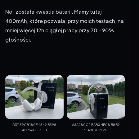
No i została kwestia baterii. Mamy tutaj
400mAh, które pozwala, przy moich testach, na
mniej więcej 12h ciągłej pracy przy 70 – 90%
głośności.
D31159CB 180F 4542 B398
A6A280C2 EAB0 4FC8 B8B9
AC756B5F6F51
3F48E709F2D1