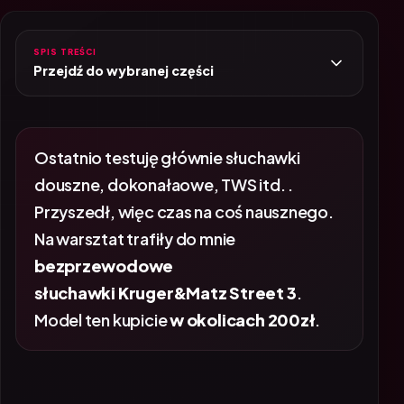
SPIS TREŚCI
Przejdź do wybranej części
Ostatnio testuję głównie słuchawki
douszne, dokonałaowe, TWS itd. .
Przyszedł, więc czas na coś nausznego.
Na warsztat trafiły do mnie
bezprzewodowe
słuchawki Kruger&Matz Street 3
.
Model ten kupicie
w okolicach 200zł
.