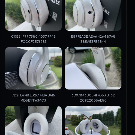
C0E64F97 7580 4D37 9F48
B597EADE AEA6 4264 87A8
FCCCF2E76981
385A53FB9B44
7D2FD948 E32C 41BA BA15
6D97846B 8541 4353 BF62
4D8B1FF634C3
2C9E20056E50