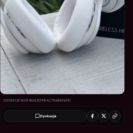
D31159CB 180F 4542 B398 AC756B5F6F51
Dyskusja