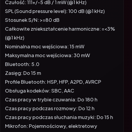
Czułość: 111+/-5 dB / 1 mW (@1 kHz)
SPL (Sound pressure level): 100 dB (@1 kHz)
Stosunek S/N: >=80 dB
Całkowite zniekształcenie harmoniczne: =<3%
(@1 kHz)
Nominalna moc wejściowa: 15 mW
Maksymalna moc wejściowa: 30 mW
Bluetooth: 5.0
Zasięg: Do 15 m
Profile Bluetooth: HSP, HFP, A2PD, AVRCP
Obsługa kodeków: SBC, AAC
Czas pracy w trybie czuwania: Do 180 h
Czas pracy podczas rozmowy: Do 12 h
Czas pracy podczas słuchania muzyki: Do 15 h
Mikrofon: Pojemnościowy, elektretowy