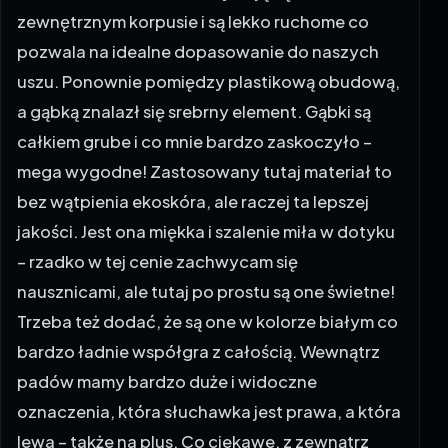
zewnętrznym korpusie i są lekko ruchome co
pozwala na idealne dopasowanie do naszych
uszu. Ponownie pomiędzy plastikową obudową,
a gąbką znalazł się srebrny element. Gąbki są
całkiem grube i co mnie bardzo zaskoczyło –
mega wygodne! Zastosowany tutaj materiał to
bez wątpienia ekoskóra, ale raczej ta lepszej
jakości. Jest ona miękka i szalenie miła w dotyku
– rzadko w tej cenie zachwycam się
nausznicami, ale tutaj po prostu są one świetne!
Trzeba też dodać, że są one w kolorze białym co
bardzo ładnie współgra z całością. Wewnątrz
padów mamy bardzo duże i widoczne
oznaczenia, która słuchawka jest prawa, a która
lewa – także na plus. Co ciekawe, z zewnątrz