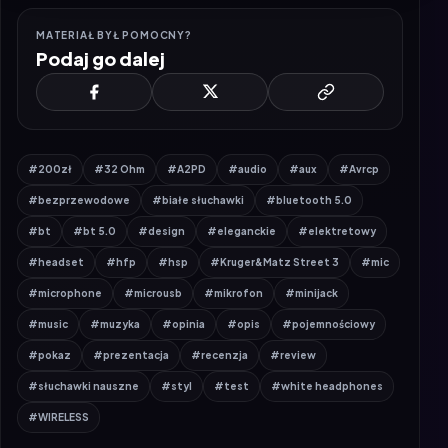
MATERIAŁ BYŁ POMOCNY?
Podaj go dalej
#200zł
#32 Ohm
#A2PD
#audio
#aux
#Avrcp
#bezprzewodowe
#białe słuchawki
#bluetooth 5.0
#bt
#bt 5.0
#design
#eleganckie
#elektretowy
#headset
#hfp
#hsp
#Kruger&Matz Street 3
#mic
#microphone
#microusb
#mikrofon
#minijack
#music
#muzyka
#opinia
#opis
#pojemnościowy
#pokaz
#prezentacja
#recenzja
#review
#słuchawki nauszne
#styl
#test
#white headphones
#WIRELESS