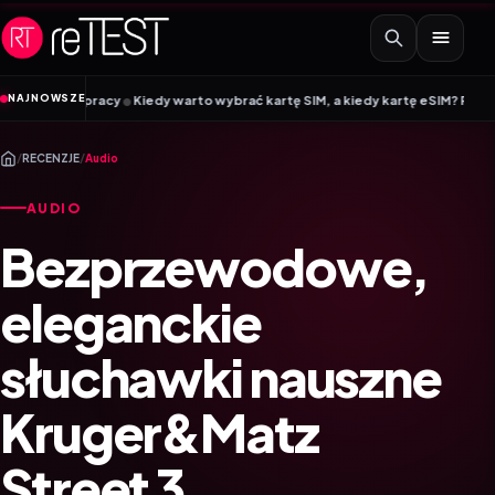
Przejdź do treści
•
•
NAJNOWSZE
Kiedy warto wybrać kartę SIM, a kiedy kartę eSIM? Poradnik Mobile Vikings
/
RECENZJE
/
Audio
AUDIO
Bezprzewodowe,
eleganckie
słuchawki nauszne
Kruger&Matz
Street 3