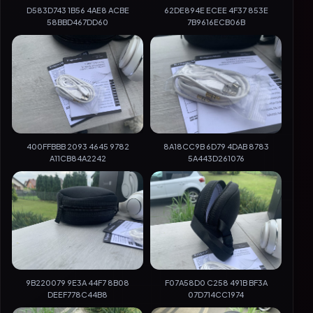
D583D743 1B56 4AE8 ACBE
62DE894E ECEE 4F37 853E
58BBD467DD60
7B9616ECB06B
400FFBBB 2093 4645 9782
8A18CC9B 6D79 4DAB 8783
A11CB84A2242
5A443D261076
9B220079 9E3A 44F7 8B08
F07A58D0 C258 491B BF3A
DEEF778C44B8
07D714CC1974