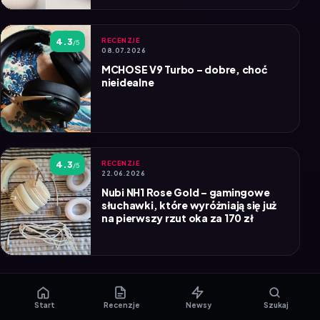
4.3
RECENZJE
/5
08.07.2026
MCHOSE V9 Turbo – dobre, choć
nieidealne
4.3
RECENZJE
/5
22.06.2026
Nubi NH1 Rose Gold – gamingowe
słuchawki, które wyróżniają się już
na pierwszy rzut oka za 170 zł
Start
Recenzje
Newsy
Szukaj