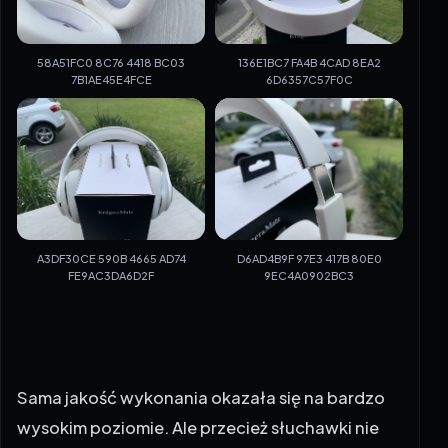
58A51FC0 8C76 4418 BC03
136E1BC7 FA4B 4CAD 8EA2
7B1AE45E4FCE
6D6357C57F0C
A3DF30CE 590B 4665 AD74
D6AD4B9F 97E3 417B 80E0
FE9AC3DA6D2F
9EC4A0902BC3
Sama jakość wykonania okazała się na bardzo
wysokim poziomie. Ale przecież słuchawki nie