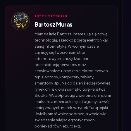
AUTOR MATERIAŁU
Bartosz Muras
Mam na imię Bartosz. Interesuję się nową
technologią, szeroko pojętą elektroniką i
samą informatyką. W wolnym czasie
zajmuję się tworzeniem stron
internetowych, zarządzaniem i
administracją serwerów oraz
serwiowaniem urządzeń elektronicznych
typu laptopy, komputery, tablety,
smartfony itp. . Na co dzień śledzę również
rynek chiński oraz samą kulturę Państwa
Środka. Współpracuję z wieloma chińskimi
markami, a moim celem jest ogólny rozwój
mniej znanych marek na rynek Europejski.
Uwielbiam również podróże, a właściwie
zwiedzanie miejsc egzotycznych...
poniekąd również urbex :).