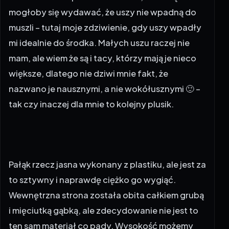
mogłoby się wydawać, że uszy nie wpadną do
muszli – tutaj moje zdziwienie, gdy uszy wpadły
mi idealnie do środka. Małych uszu raczej nie
mam, ale wiem że są i tacy, którzy mają je nieco
większe, dlatego nie dziwi mnie fakt, że
nazwano je nausznymi, a nie wokółusznymi 🙂 –
tak czy inaczej dla mnie to kolejny plusik.
Pałąk rzecz jasna wykonany z plastiku, ale jest za
to sztywny i naprawdę ciężko go wygiąć.
Wewnętrzna strona została obita całkiem grubą
i mięciutką gąbką, ale zdecydowanie nie jest to
ten sam materiał co pady. Wysokość możemy