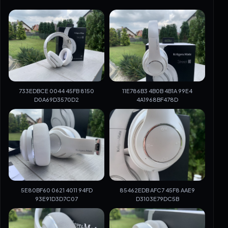
733EDBCE 0044 45FB 8150
11E786B3 4B0B 4B1A 99E4
D0A69D3570D2
4A1968BF478D
5E80BF60 0621 4011 94FD
85462EDB AFC7 45F8 AAE9
93E91D3D7C07
D3103E79DC5B