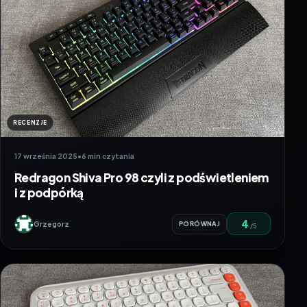
RECENZJE
17 września 2025
•
6 min czytania
Redragon Shiva Pro 98 czyli z podświetleniem
i z podpórką
4
Grzegorz
PORÓWNAJ
/5