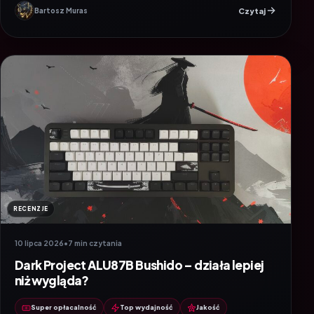
Czytaj
Bartosz Muras
RECENZJE
10 lipca 2026
•
7 min czytania
Dark Project ALU87B Bushido – działa lepiej
niż wygląda?
Super opłacalność
Top wydajność
Jakość