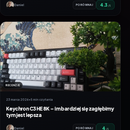
4.3
Daniel
PORÓWNAJ
/5
RECENZJE
23 marca 2026
•
5 min czytania
Keychron C3 HE 8K – im bardziej się zagłębimy
tym jest lepsza
4
Daniel
PORÓWNAJ
/5