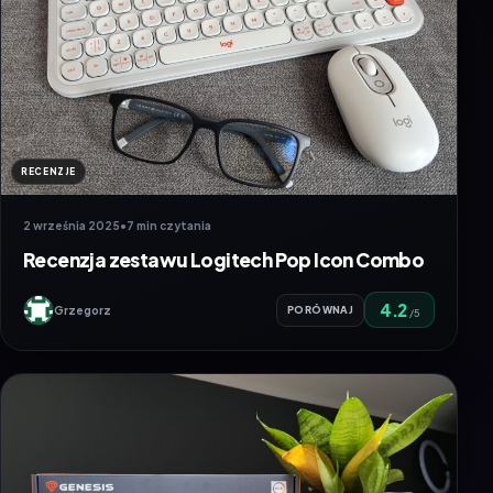
RECENZJE
2 września 2025
•
7 min czytania
Recenzja zestawu Logitech Pop Icon Combo
4.2
Grzegorz
PORÓWNAJ
/5