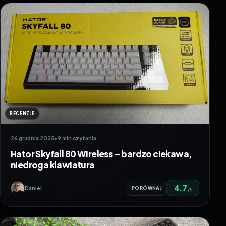
RECENZJE
26 grudnia 2025
•
9 min czytania
Hator Skyfall 80 Wireless – bardzo ciekawa,
niedroga klawiatura
4.7
Daniel
PORÓWNAJ
/5