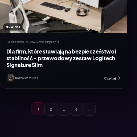
NOWINKI
10 czerwca 2025
•
3 min czytania
Dla firm, które stawiają na bezpieczeństwo i
stabilność – przewodowy zestaw Logitech
Signature Slim
Czytaj
Bartosz Muras
1
2
…
6
→