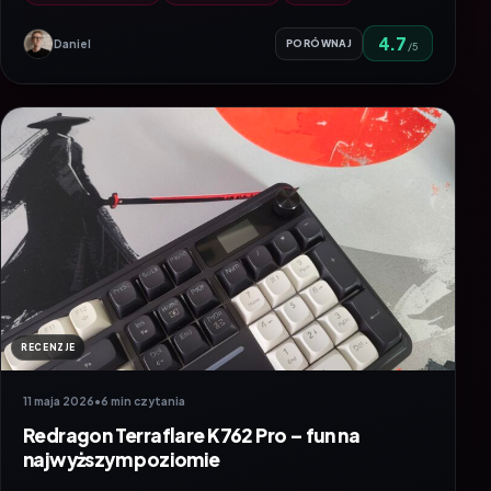
4.7
Daniel
PORÓWNAJ
/5
RECENZJE
11 maja 2026
•
6 min czytania
Redragon Terraflare K762 Pro – fun na
najwyższym poziomie