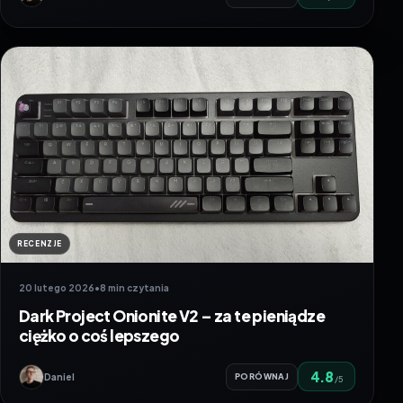
RECENZJE
20 lutego 2026
•
8 min czytania
Dark Project Onionite V2 – za te pieniądze
ciężko o coś lepszego
4.8
Daniel
PORÓWNAJ
/5