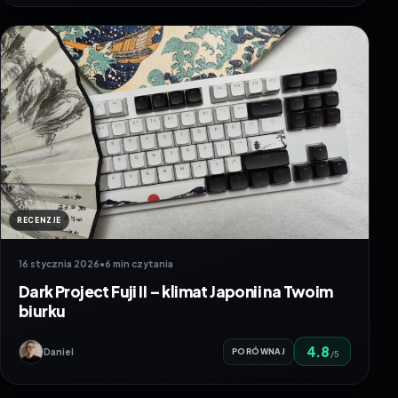
RECENZJE
16 stycznia 2026
•
6 min czytania
Dark Project Fuji II – klimat Japonii na Twoim
biurku
4.8
Daniel
PORÓWNAJ
/5