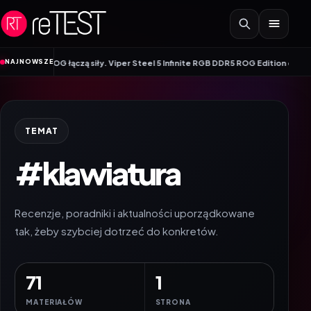
Przejdź do treści
NAJNOWSZE
 Viper Steel 5 Infinite RGB DDR5 ROG Edition oferuje taktowanie do 8600 MT/s
TEMAT
#klawiatura
Recenzje, poradniki i aktualności uporządkowane
tak, żeby szybciej dotrzeć do konkretów.
71
1
MATERIAŁÓW
STRONA