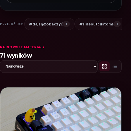
#dajsięzobaczyć
#rideoutcustoms
PRZEJDŹ DO:
1
1
NAJNOWSZE MATERIAŁY
71 wyników