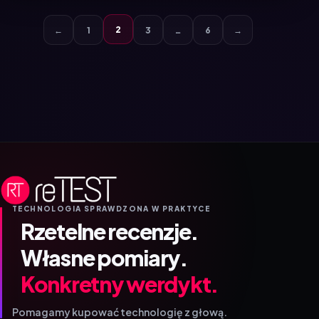
2
←
1
3
…
6
→
TECHNOLOGIA SPRAWDZONA W PRAKTYCE
Rzetelne recenzje.
Własne pomiary.
Konkretny werdykt.
Pomagamy kupować technologię z głową.