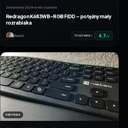
26 kwietnia 2024
•
6 min czytania
Redragon K683WB-RGB FIDD – potężny mały
rozrabiaka
4.7
Daniel
PORÓWNAJ
/5
PERYFERIA