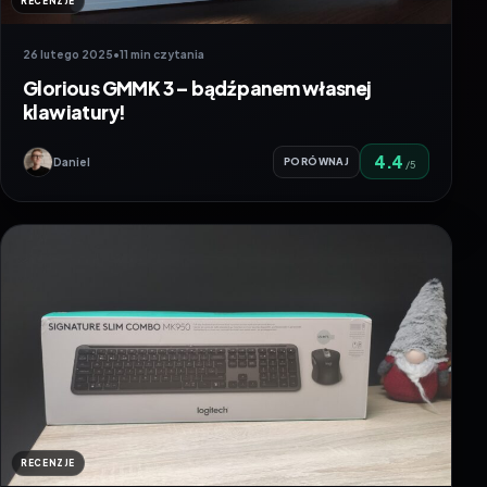
RECENZJE
26 lutego 2025
•
11 min czytania
Glorious GMMK 3 – bądź panem własnej
klawiatury!
4.4
Daniel
PORÓWNAJ
/5
RECENZJE