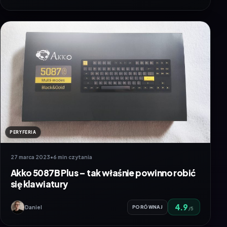
PERYFERIA
27 marca 2023
•
6 min czytania
Akko 5087B Plus – tak właśnie powinno robić
się klawiatury
4.9
Daniel
PORÓWNAJ
/5