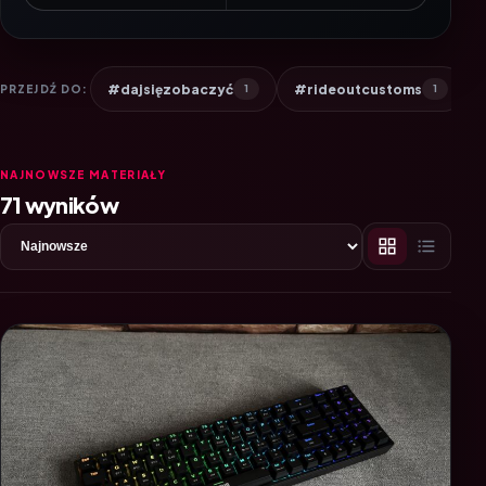
#dajsięzobaczyć
#rideoutcustoms
PRZEJDŹ DO:
1
1
NAJNOWSZE MATERIAŁY
71 wyników