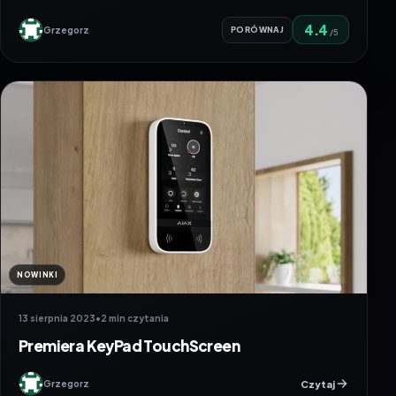
4.4
Grzegorz
PORÓWNAJ
/5
NOWINKI
13 sierpnia 2023
•
2 min czytania
Premiera KeyPad TouchScreen
Czytaj
Grzegorz