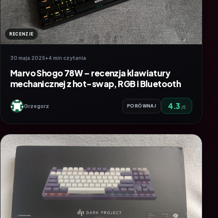
RECENZJE
30 maja 2025
•
4 min czytania
Marvo Shogo 78W – recenzja klawiatury
mechanicznej z hot-swap, RGB i Bluetooth
4.3
Grzegorz
PORÓWNAJ
/5