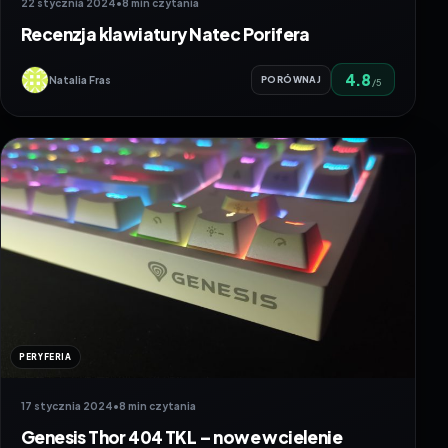
22 stycznia 2024
•
8 min czytania
Recenzja klawiatury Natec Porifera
4.8
Natalia Fras
PORÓWNAJ
/5
PERYFERIA
17 stycznia 2024
•
8 min czytania
Genesis Thor 404 TKL – nowe wcielenie