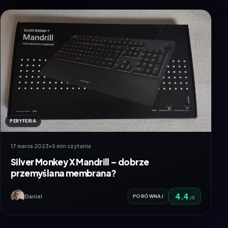
PERYFERIA
17 marca 2023
•
5 min czytania
Silver Monkey X Mandrill – dobrze
przemyślana membrana?
4.4
Daniel
PORÓWNAJ
/5