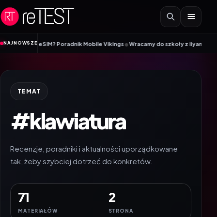
Przejdź do treści
•
NAJNOWSZE
 Mobile Vikings
Wracamy do szkoły z iiyama – promocja Back to School na 
TEMAT
#klawiatura
Recenzje, poradniki i aktualności uporządkowane
tak, żeby szybciej dotrzeć do konkretów.
71
2
MATERIAŁÓW
STRONA