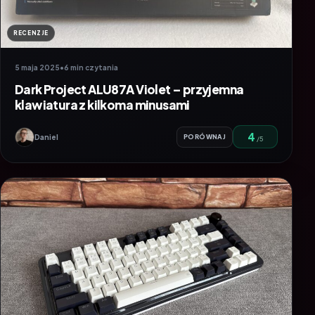
RECENZJE
5 maja 2025
•
6 min czytania
Dark Project ALU87A Violet – przyjemna
klawiatura z kilkoma minusami
4
Daniel
PORÓWNAJ
/5