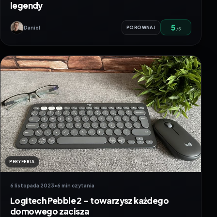
legendy
5
Daniel
PORÓWNAJ
/5
PERYFERIA
6 listopada 2023
•
6 min czytania
Logitech Pebble 2 – towarzysz każdego
domowego zacisza