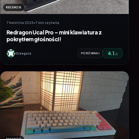
RECENZJE
7 kwietnia 2025
•
7 min czytania
Redragon Ucal Pro – mini klawiatura z
pokrętłem głośności!
4.1
Grzegorz
PORÓWNAJ
/5