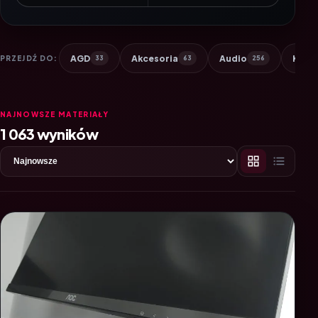
AGD
Akcesoria
Audio
Komp
PRZEJDŹ DO:
33
63
256
NAJNOWSZE MATERIAŁY
1 063 wyników