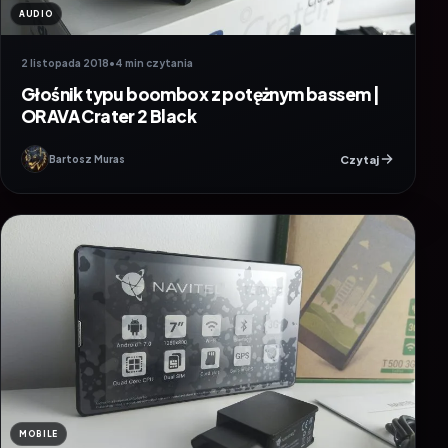
AUDIO
2 listopada 2018
•
4 min czytania
Głośnik typu boombox z potężnym bassem |
ORAVA Crater 2 Black
Czytaj
Bartosz Muras
MOBILE