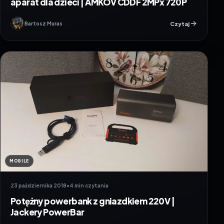
aparat dla dzieci | AMKOV CDDF 2MPx 720P
Czytaj
Bartosz Muras
MOBILE
23 października 2018
•
4 min czytania
Potężny powerbank z gniazdkiem 220V |
Jackery PowerBar