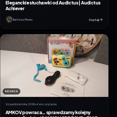
Eleganckie słuchawki od Audictus | Audictus
Achiever
Czytaj
Bartosz Muras
RECENZJE
26 października 2018
•
4 min czytania
AMKOV powraca… sprawdzamy kolejny