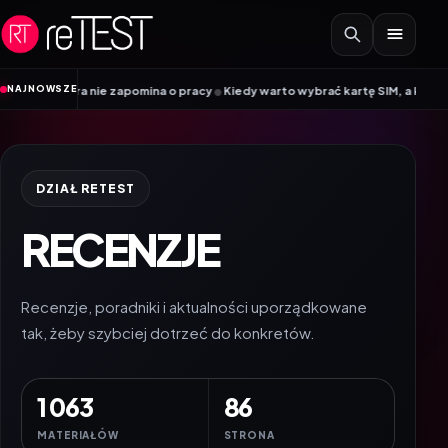
Przejdź do treści
•
NAJNOWSZE
apomina o pracy
Kiedy warto wybrać kartę SIM, a kiedy kartę eSIM? Poradnik
DZIAŁ RETEST
RECENZJE
Recenzje, poradniki i aktualności uporządkowane
tak, żeby szybciej dotrzeć do konkretów.
1 063
86
MATERIAŁÓW
STRONA