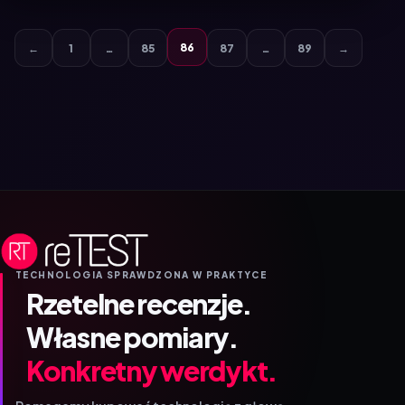
86
←
1
…
85
87
…
89
→
TECHNOLOGIA SPRAWDZONA W PRAKTYCE
Rzetelne recenzje.
Własne pomiary.
Konkretny werdykt.