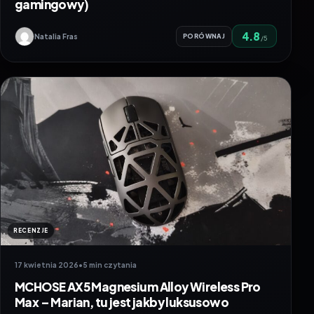
gamingowy)
4.8
Natalia Fras
PORÓWNAJ
/5
RECENZJE
17 kwietnia 2026
•
5 min czytania
MCHOSE AX5 Magnesium Alloy Wireless Pro
Max – Marian, tu jest jakby luksusowo