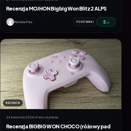
Recenzja MOJHON Bigbig Won Blitz 2 ALPS
5
Natalia Fras
PORÓWNAJ
/5
RECENZJE
24 kwietnia 2026
•
9 min czytania
Recenzja BIGBIG WON CHOCO (różowy pad