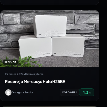
RECENZJE
27 marca 2026
•
8 min czytania
Recenzja Mercusys Halo H25BE
4.3
Grzegorz Trepka
PORÓWNAJ
/5