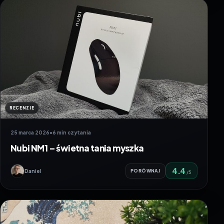
RECENZJE
25 marca 2026
•
6 min czytania
Nubi NM1 – świetna tania myszka
4.4
Daniel
PORÓWNAJ
/5