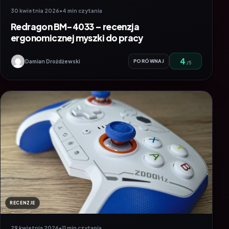
30 kwietnia 2026
•
4 min czytania
Redragon BM-4033 – recenzja
ergonomicznej myszki do pracy
4
Damian Drożdżewski
PORÓWNAJ
/5
RECENZJE
29 kwietnia 2026
•
11 min czytania