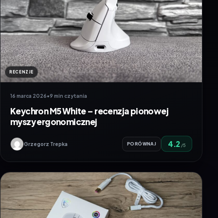
RECENZJE
16 marca 2026
•
9 min czytania
Keychron M5 White – recenzja pionowej
myszy ergonomicznej
4.2
Grzegorz Trepka
PORÓWNAJ
/5