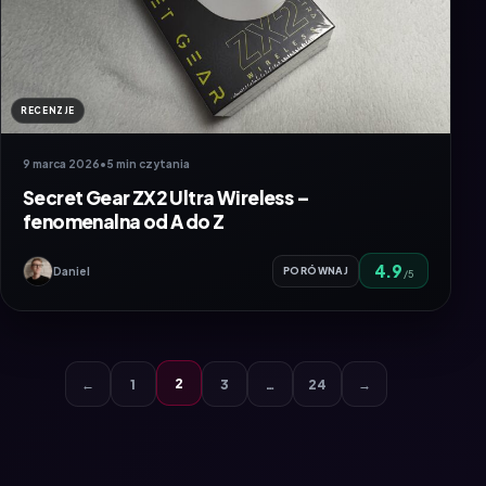
RECENZJE
9 marca 2026
•
5 min czytania
Secret Gear ZX2 Ultra Wireless –
fenomenalna od A do Z
4.9
Daniel
PORÓWNAJ
/5
2
←
1
3
…
24
→