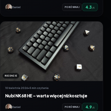
4.3
Daniel
PORÓWNAJ
/5
RECENZJE
10 kwietnia 2026
•
5 min czytania
Nubi NK68 HE – warta więcej niż kosztuje
4.9
Daniel
PORÓWNAJ
/5