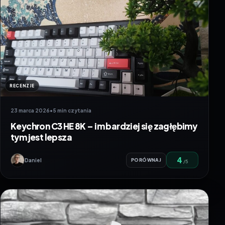
RECENZJE
23 marca 2026
•
5 min czytania
Keychron C3 HE 8K – im bardziej się zagłębimy
tym jest lepsza
4
Daniel
PORÓWNAJ
/5