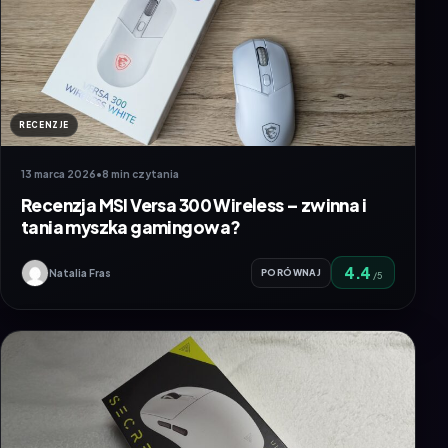
RECENZJE
13 marca 2026
•
8 min czytania
Recenzja MSI Versa 300 Wireless – zwinna i
tania myszka gamingowa?
4.4
Natalia Fras
PORÓWNAJ
/5