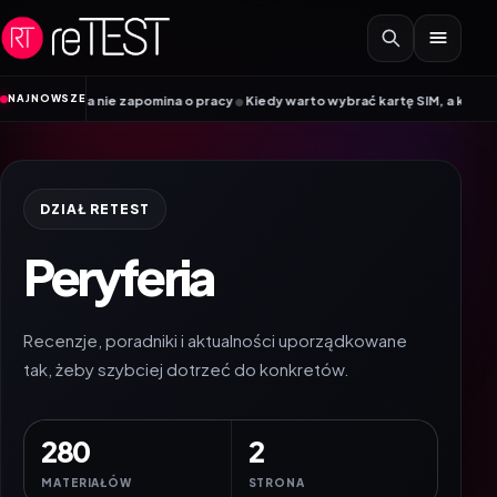
Przejdź do treści
•
NAJNOWSZE
omina o pracy
Kiedy warto wybrać kartę SIM, a kiedy kartę eSIM? Poradnik M
DZIAŁ RETEST
Peryferia
Recenzje, poradniki i aktualności uporządkowane
tak, żeby szybciej dotrzeć do konkretów.
280
2
MATERIAŁÓW
STRONA