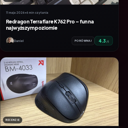
11 maja 2026
•
6 min czytania
Redragon Terraflare K762 Pro – fun na
najwyższym poziomie
4.3
Daniel
PORÓWNAJ
/5
RECENZJE