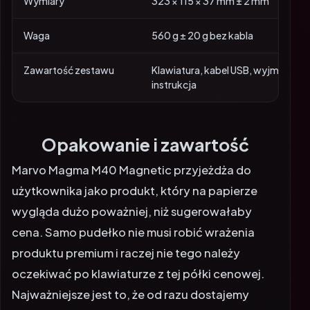
Wymiary
323 × 115 × 37 mm ± 2 mm
Waga
560 g ± 20 g bez kabla
Zawartość zestawu
Klawiatura, kabel USB, wyjmak do 
instrukcja
Opakowanie i zawartość
Marvo Magma M40 Magnetic przyjeżdża do
użytkownika jako produkt, który na papierze
wygląda dużo poważniej, niż sugerowałaby
cena. Samo pudełko nie musi robić wrażenia
produktu premium i raczej nie tego należy
oczekiwać po klawiaturze z tej półki cenowej.
Najważniejsze jest to, że od razu dostajemy