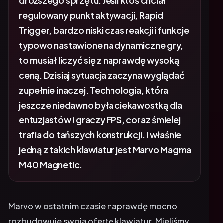
droższego sprzętu. Jeśli ktoś chciał
regulowany punkt aktywacji, Rapid
Trigger, bardzo niski czas reakcji i funkcje
typowo nastawione na dynamiczne gry,
to musiał liczyć się z naprawdę wysoką
ceną. Dzisiaj sytuacja zaczyna wyglądać
zupełnie inaczej. Technologia, która
jeszcze niedawno była ciekawostką dla
entuzjastów i graczy FPS, coraz śmielej
trafia do tańszych konstrukcji. I właśnie
jedną z takich klawiatur jest Marvo Magma
M40 Magnetic.
Marvo w ostatnim czasie naprawdę mocno
rozbudowuje swoją ofertę klawiatur. Mieliśmy