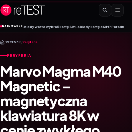
Przejdź do treści
•
NAJNOWSZE
 warto wybrać kartę SIM, a kiedy kartę eSIM? Poradnik Mobile Vikings
Wraca
/
RECENZJE
/
Peryferia
PERYFERIA
Marvo Magma M40
Magnetic –
magnetyczna
klawiatura 8K w
cenie zwykłego