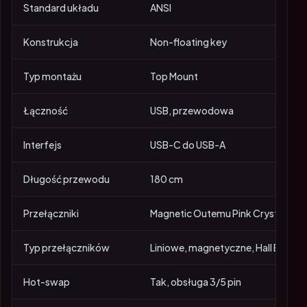
Standard układu
ANSI
Konstrukcja
Non-floating key
Typ montażu
Top Mount
Łączność
USB, przewodowa
Interfejs
USB-C do USB-A
Długość przewodu
180 cm
Przełączniki
Magnetic Outemu Pink Crystal
Typ przełączników
Liniowe, magnetyczne, Hall Effect
Hot-swap
Tak, obsługa 3/5 pin