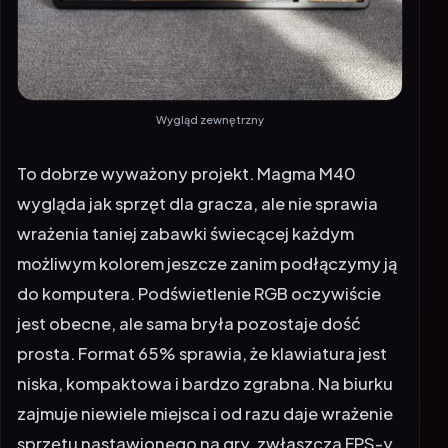
Wygląd zewnętrzny
To dobrze wyważony projekt. Magma M40
wygląda jak sprzęt dla gracza, ale nie sprawia
wrażenia taniej zabawki świecącej każdym
możliwym kolorem jeszcze zanim podłączymy ją
do komputera. Podświetlenie RGB oczywiście
jest obecne, ale sama bryła pozostaje dość
prosta. Format 65% sprawia, że klawiatura jest
niska, kompaktowa i bardzo zgrabna. Na biurku
zajmuje niewiele miejsca i od razu daje wrażenie
sprzętu nastawionego na gry, zwłaszcza FPS-y.