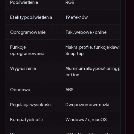
Podświetlenie
RGB
Efekty podświetlenia
19 efektów
Oprogramowanie
Tak, webowe / online
Funkcje
Makra, profile, funkcje klawiszy, RG
oprogramowania
Snap Tap
Wygłuszenie
Aluminum alloy positioning plate, 
cotton
Obudowa
ABS
Regulacja wysokości
Dwupoziomowe nóżki
Kompatybilność
Windows 7+, macOS