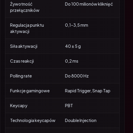
Żywotność
Do 100 milionów kliknięć
przełączników
Regulacja punktu
0,1–3,5 mm
aktywacji
Siła aktywacji
40 ± 5 g
Czas reakcji
0,2 ms
Polling rate
Do 8000 Hz
Funkcje gamingowe
Rapid Trigger, Snap Tap
Keycapy
PBT
Technologia keycapów
Double Injection