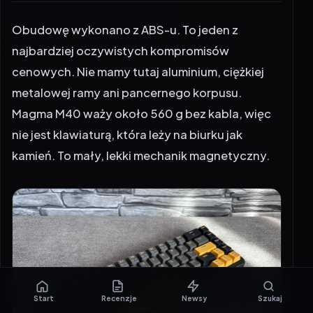
Obudowę wykonano z ABS-u. To jeden z
najbardziej oczywistych kompromisów
cenowych. Nie mamy tutaj aluminium, ciężkiej
metalowej ramy ani pancernego korpusu.
Magma M40 waży około 560 g bez kabla, więc
nie jest klawiaturą, która leży na biurku jak
kamień. To mały, lekki mechanik magnetyczny.
Start
Recenzje
Newsy
Szukaj