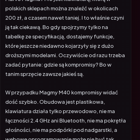
polskich sklepach można znaleźć w okolicach
200 zł, a czasem nawet taniej. I to właśnie czyni
ją tak ciekawą. Bo gdy spojrzymy tylko na
tabelkę ze specyfikacją, dostajemy funkcje,
które jeszcze niedawno kojarzyły się z dużo
droższymi modelami. Oczywiście od razu trzeba
zadać pytanie: gdzie są kompromisy? Bo w
tanim sprzęcie zawsze jakieś są.
W przypadku Magmy M40 kompromisy widać
dość szybko. Obudowa jest plastikowa,
klawiatura działa tylko przewodowo, nie ma
łączności 2.4 GHz ani Bluetooth, nie ma pokrętła
głośności, nie ma podpórki pod nadgarstki, a
webowe oprogramowanie może nie być tak