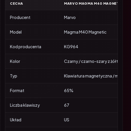
CECHA
MARVO MAGMA M40 MAGNETIC
Producent
Marvo
Model
Magma M40 Magnetic
Kod producenta
KG964
Kolor
Czarny / czarno-szary z żółtymi a
Typ
Klawiatura magnetyczna / mechan
Format
65%
Liczba klawiszy
67
Układ
US