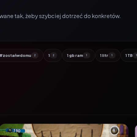
wane tak, żeby szybciej dotrzeć do konkretów.
#zostańwdomu
1
1 gb ram
1 litr
1 TB
2
2
1
1