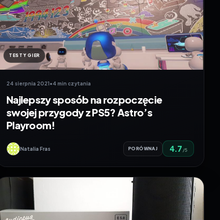
TESTY GIER
24 sierpnia 2021
•
4 min czytania
Najlepszy sposób na rozpoczęcie
swojej przygody z PS5? Astro’s
Playroom!
4.7
Natalia Fras
PORÓWNAJ
/5