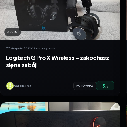
AUDIO
27 sierpnia 2021
•
12 min czytania
Logitech G Pro X Wireless – zakochasz
się na zabój
5
Natalia Fras
PORÓWNAJ
/5