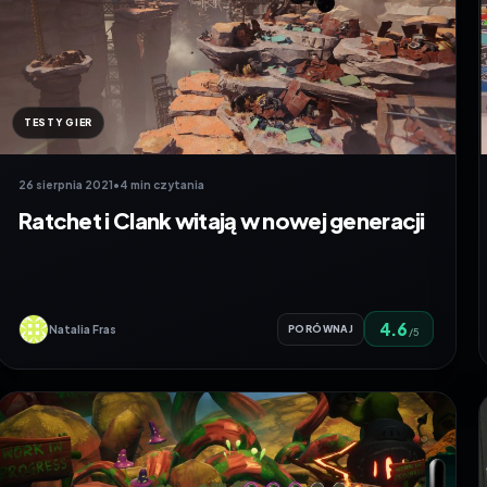
TESTY GIER
26 sierpnia 2021
•
4 min czytania
Ratchet i Clank witają w nowej generacji
4.6
Natalia Fras
PORÓWNAJ
/5