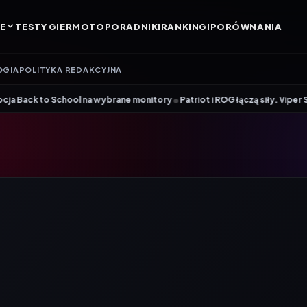
E
TESTY GIER
MOTO
PORADNIKI
RANKINGI
PORÓWNANIA
OGIA
POLITYKA REDAKCYJNA
•
monitory
Patriot i ROG łączą siły. Viper Steel 5 Infinite RGB DDR5 ROG E