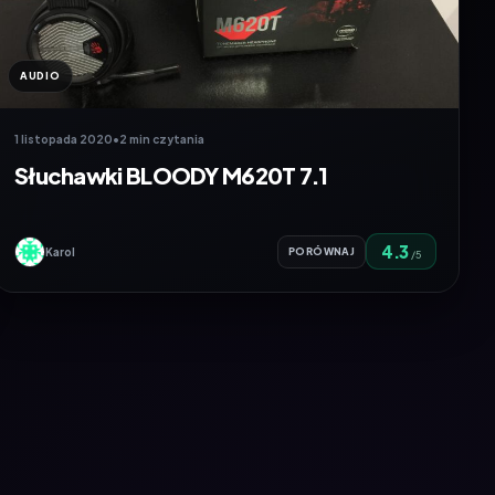
AUDIO
1 listopada 2020
•
2 min czytania
Słuchawki BLOODY M620T 7.1
4.3
Karol
PORÓWNAJ
/5