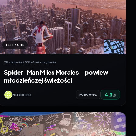
TESTY GIER
28 sierpnia 2021
•
4 min czytania
Spider-Man Miles Morales – powiew
młodzieńczej świeżości
4.3
Natalia Fras
PORÓWNAJ
/5