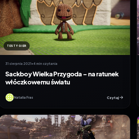
TESTY GIER
31 sierpnia 2021
•
4 min czytania
Sackboy Wielka Przygoda – na ratunek
włóczkowemu światu
Czytaj
Natalia Fras