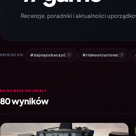
Recenzje, poradniki i aktualności uporządko
#dajsięzobaczyć
#rideoutcustoms
PRZEJDŹ DO:
1
1
NAJNOWSZE MATERIAŁY
80 wyników