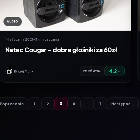
AUDIO
14 stycznia 2021
•
3 min czytania
Natec Cougar – dobre głośniki za 60zł
4.2
Błażej Molik
PORÓWNAJ
/5
3
Poprzednia
1
2
4
…
7
Następna
→