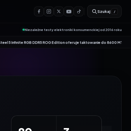
Szukaj
/
Niezależne testy elektroniki konsumenckiej od 2016 roku
•
dition oferuje taktowanie do 8600 MT/s
Genesis Zircon 880 – nowy członek