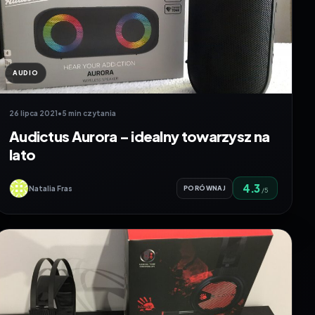
AUDIO
26 lipca 2021
•
5 min czytania
Audictus Aurora – idealny towarzysz na
lato
4.3
Natalia Fras
PORÓWNAJ
/5