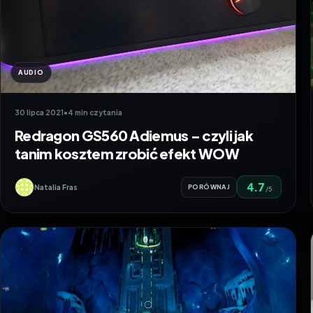
AUDIO
30 lipca 2021
•
4 min czytania
Redragon GS560 Adiemus – czyli jak
tanim kosztem zrobić efekt WOW
4.7
Natalia Fras
PORÓWNAJ
/5