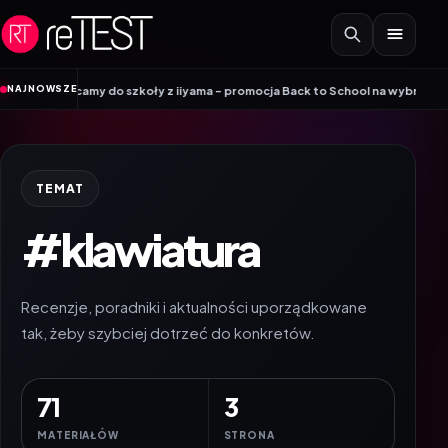
Przejdź do treści
•
NAJNOWSZE
 iiyama – promocja Back to School na wybrane monitory
Patriot i ROG łącz
TEMAT
#klawiatura
Recenzje, poradniki i aktualności uporządkowane
tak, żeby szybciej dotrzeć do konkretów.
71
3
MATERIAŁÓW
STRONA