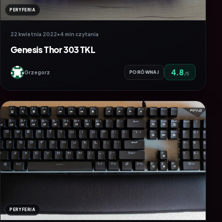
PERYFERIA
22 kwietnia 2022
•
4 min czytania
Genesis Thor 303 TKL
4.8
Grzegorz
PORÓWNAJ
/5
PERYFERIA