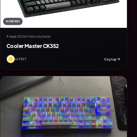
NOWINKI
9 maja 2022
•
1 min czytania
Cooler Master CK352
Czytaj
reTEST