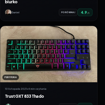
biurko
4.9
Daniel
PORÓWNAJ
/5
PERYFERIA
10 listopada 2021
•
4 min czytania
Trust GXT 833 Thado