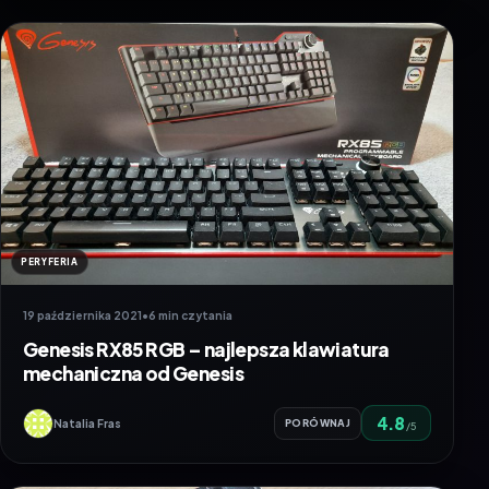
PERYFERIA
19 października 2021
•
6 min czytania
Genesis RX85 RGB – najlepsza klawiatura
mechaniczna od Genesis
4.8
Natalia Fras
PORÓWNAJ
/5