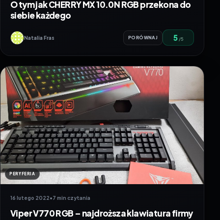
O tym jak CHERRY MX 10.0N RGB przekona do
siebie każdego
5
Natalia Fras
PORÓWNAJ
/5
PERYFERIA
16 lutego 2022
•
7 min czytania
Viper V770 RGB – najdroższa klawiatura firmy