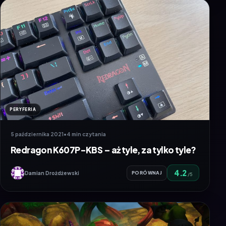
PERYFERIA
5 października 2021
•
4 min czytania
Redragon K607P-KBS – aż tyle, za tylko tyle?
4.2
Damian Drożdżewski
PORÓWNAJ
/5