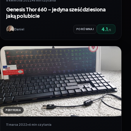
8 kwietnia 2022
•
8 min czytania
Genesis Thor 660 – jedyna sześćdziesiona
jaką polubicie
4.1
Daniel
PORÓWNAJ
/5
PERYFERIA
11 marca 2022
•
6 min czytania