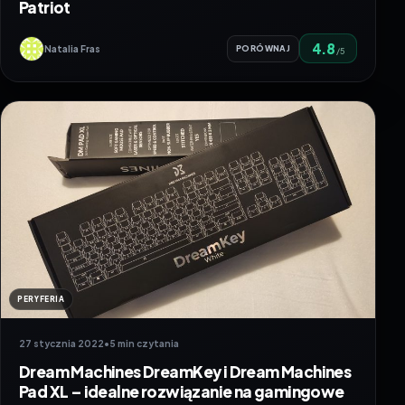
Patriot
4.8
Natalia Fras
PORÓWNAJ
/5
PERYFERIA
27 stycznia 2022
•
5 min czytania
Dream Machines DreamKey i Dream Machines
Pad XL – idealne rozwiązanie na gamingowe