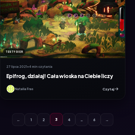
TESTY GIER
27 lipca 2021
•
4 min czytania
Epifrog, działaj! Cała wioska na Ciebie liczy
Czytaj
Natalia Fras
3
←
1
2
4
…
6
→