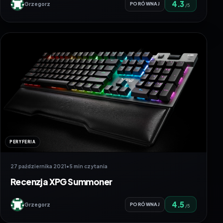
4.3
Grzegorz
PORÓWNAJ
/5
PERYFERIA
27 października 2021
•
5 min czytania
Recenzja XPG Summoner
4.5
Grzegorz
PORÓWNAJ
/5