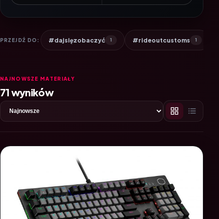
#dajsięzobaczyć
#rideoutcustoms
PRZEJDŹ DO:
1
1
NAJNOWSZE MATERIAŁY
71 wyników