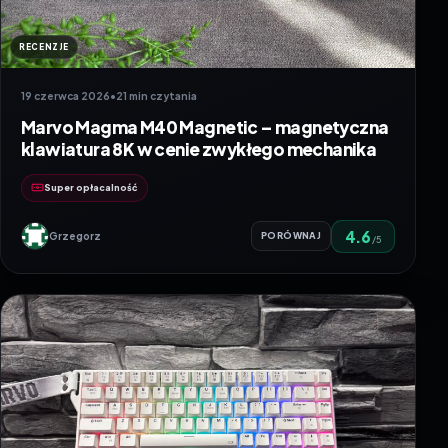
RECENZJE
19 czerwca 2026
•
21 min czytania
Marvo Magma M40 Magnetic – magnetyczna
klawiatura 8K w cenie zwykłego mechanika
Super opłacalność
4.6
Grzegorz
PORÓWNAJ
/5