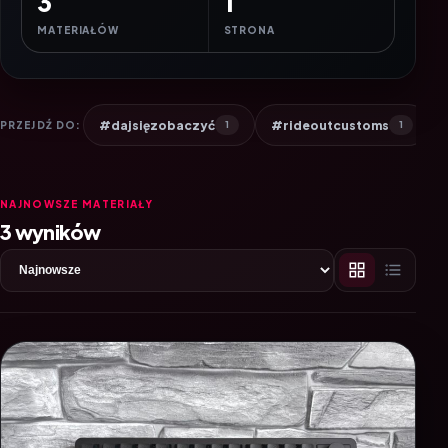
3
1
MATERIAŁÓW
STRONA
#dajsięzobaczyć
#rideoutcustoms
PRZEJDŹ DO:
1
1
NAJNOWSZE MATERIAŁY
3 wyników