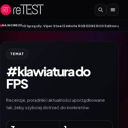
Przejdź do treści
NAJNOWSZE
i ROG łączą siły. Viper Steel 5 Infinite RGB DDR5 ROG Edition oferuje taktow
TEMAT
#klawiatura do
FPS
Recenzje, poradniki i aktualności uporządkowane
tak, żeby szybciej dotrzeć do konkretów.