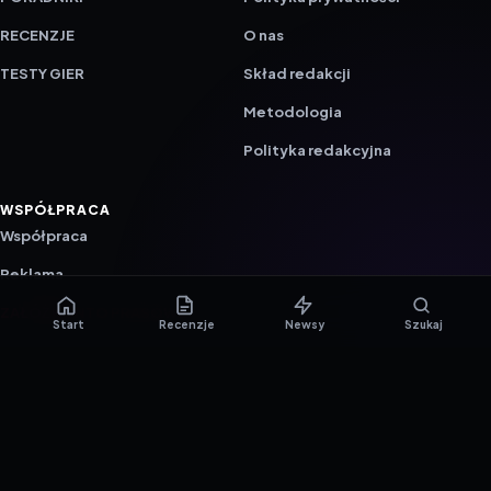
RECENZJE
O nas
TESTY GIER
Skład redakcji
Metodologia
Polityka redakcyjna
WSPÓŁPRACA
Współpraca
Reklama
ZAŁÓŻ KONTO PRASOWE
Start
Recenzje
Newsy
Szukaj
© 2016–2026 reTEST.com.pl
Technologia sprawdzona w praktyce.
Ustawienia prywatności
{barmSTUDIO}
by