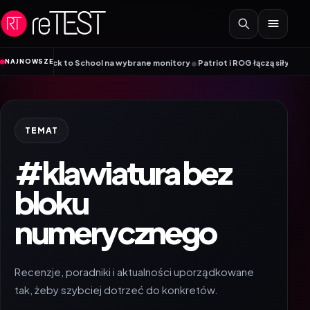
Przejdź do treści
•
NAJNOWSZE
ack to School na wybrane monitory
Patriot i ROG łączą siły. Viper Steel 5
TEMAT
#klawiatura bez
bloku
numerycznego
Recenzje, poradniki i aktualności uporządkowane
tak, żeby szybciej dotrzeć do konkretów.