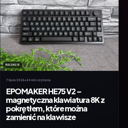
RECENZJE
7 lipca 2026
•
24 min czytania
EPOMAKER HE75 V2 –
magnetyczna klawiatura 8K z
pokrętłem, które można
zamienić na klawisze