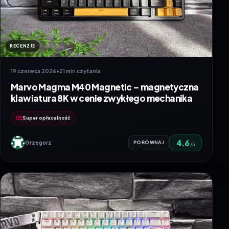
RECENZJE
19 czerwca 2026
•
21 min czytania
Marvo Magma M40 Magnetic – magnetyczna
klawiatura 8K w cenie zwykłego mechanika
Super opłacalność
4.6
Grzegorz
PORÓWNAJ
/5