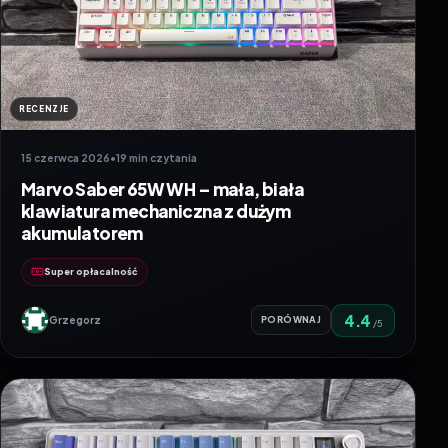
RECENZJE
15 czerwca 2026
•
19 min czytania
Marvo Saber 65W WH – mała, biała
klawiatura mechaniczna z dużym
akumulatorem
Super opłacalność
4.4
Grzegorz
PORÓWNAJ
/5