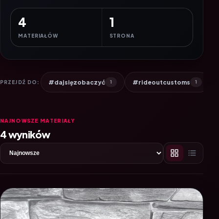
4
1
MATERIAŁÓW
STRONA
#dajsięzobaczyć
#rideoutcustoms
PRZEJDŹ DO:
1
1
NAJNOWSZE MATERIAŁY
4 wyników