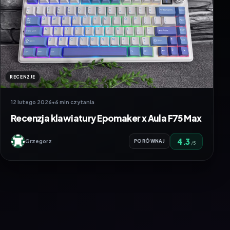
RECENZJE
12 lutego 2026
•
6 min czytania
Recenzja klawiatury Epomaker x Aula F75 Max
4.3
Grzegorz
PORÓWNAJ
/5