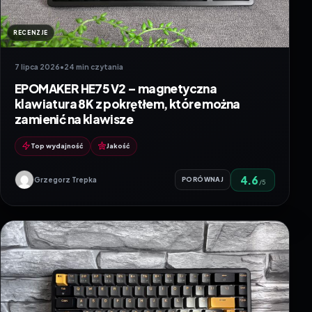
RECENZJE
7 lipca 2026
•
24 min czytania
EPOMAKER HE75 V2 – magnetyczna
klawiatura 8K z pokrętłem, które można
zamienić na klawisze
Top wydajność
Jakość
4.6
Grzegorz Trepka
PORÓWNAJ
/5