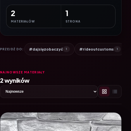
2
1
MATERIAŁÓW
STRONA
#dajsięzobaczyć
#rideoutcustoms
PRZEJDŹ DO:
1
1
NAJNOWSZE MATERIAŁY
2 wyników