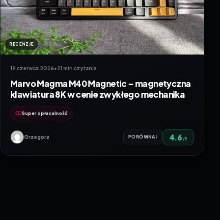
RECENZJE
19 czerwca 2026
•
21 min czytania
Marvo Magma M40 Magnetic – magnetyczna
klawiatura 8K w cenie zwykłego mechanika
Super opłacalność
4.6
Grzegorz
PORÓWNAJ
/5