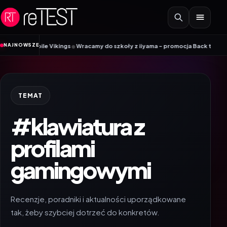
Przejdź do treści
•
NAJNOWSZE
 Mobile Vikings
Wracamy do szkoły z iiyama – promocja Back to School na w
TEMAT
#klawiatura z
profilami
gamingowymi
Recenzje, poradniki i aktualności uporządkowane
tak, żeby szybciej dotrzeć do konkretów.